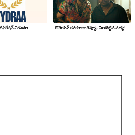
నోటిఫికేషన్ విడుదల
కొరియన్ కనకరాజు రివ్యూ.. నిలబెట్టిన సత్య!