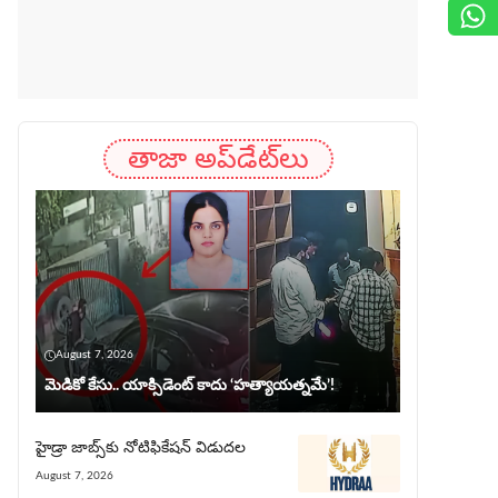
తాజా అప్‌డేట్‌లు
August 7, 2026
మెడికో కేసు.. యాక్సిడెంట్ కాదు ‘హత్యాయత్నమే’!
హైడ్రా జాబ్స్‌కు నోటిఫికేషన్ విడుదల
August 7, 2026