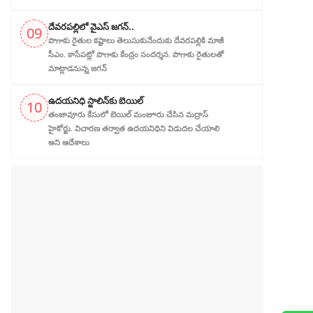
దేవరపల్లిలో వైఎస్ జగన్..
09
పొగాకు రైతుల క‌ష్టాలు తెలుసుకునేందుకు దేవ‌ర‌ప‌ల్లికి మాజీ
సీఎం. కాసేపట్లో పొగాకు కేంద్రం సందర్శన‌. పొగాకు రైతుల‌తో
మాట్లాడ‌నున్న జగన్
ఉదయనిధి స్టాలిన్‌కు బెయిల్‌
10
తంజావూరు కేసులో బెయిల్ మంజూరు చేసిన మద్రాస్
హైకోర్టు. విచారణ తర్వాత ఉదయనిధిని‌ విడుదల చేయాలి
అని ఆదేశాలు