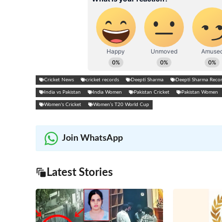
Cricket News
cricket records
Deepti Sharma
Deepti Sharma Reco
India vs Pakistan
India Women
Pakistan Cricket
Pakistan Women
Women's Cricket
Women’s T20 World Cup
Join WhatsApp
Latest Stories