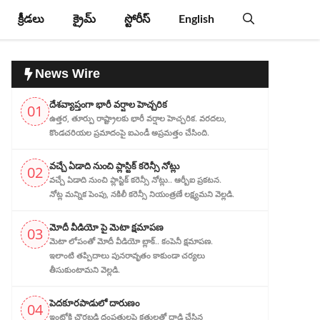
క్రీడలు
క్రైమ్
స్టోరీస్
English
News Wire
దేశవ్యాప్తంగా భారీ వర్షాల హెచ్చరిక
01
ఉత్తర, తూర్పు రాష్ట్రాలకు భారీ వర్షాల హెచ్చరిక. వరదలు,
కొండచరియల ప్రమాదంపై ఐఎండీ అప్రమత్తం చేసింది.
వచ్చే ఏడాది నుంచి ప్లాస్టిక్ కరెన్సీ నోట్లు
02
వచ్చే ఏడాది నుంచి ప్లాస్టిక్ కరెన్సీ నోట్లు.. ఆర్బీఐ ప్రకటన.
నోట్ల మన్నిక పెంపు, నకిలీ కరెన్సీ నియంత్రణే లక్ష్యమని వెల్లడి.
మోదీ వీడియో పై మెటా క్షమాపణ
03
మెటా లోపంతో మోదీ వీడియో బ్లాక్.. కంపెనీ క్షమాపణ.
ఇలాంటి తప్పిదాలు పునరావృతం కాకుండా చర్యలు
తీసుకుంటామని వెల్లడి.
పెదకూరపాడులో దారుణం
04
ఇంట్లోకి చొరబడి దంపతులపై కత్తులతో దాడి చేసిన