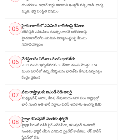
దుండగులు. ఆధార్ కార్డు కావాలని ఇంట్లోకి వచ్చి దాడి. భార్య
మృతి, భర్త పరిస్థితి విషమం
హైదరాబాద్‌లో ఎనిమిది కాలేజీలపై కేసులు
05
నకిలీ ఫైర్ ఎన్‌ఓసీలు సమర్పించారనే ఆరోపణలపై
హైదరాబాద్‌లోని ఎనిమిది విద్యాసంస్థలపై కేసులు
నమోదయ్యాయి
నేరస్థులను విదేశాల నుంచి భారత్‌కు
06
2021 నుంచి ఇప్పటివరకు 36 దేశాల నుంచి మొత్తం 274
మంది పరారీలో ఉన్న నేరస్థులను భారత్‌కు తీసుకువచ్చినట్లు
కేంద్రం ప్రకటన
పలు రాష్ట్రాలకు ఐఎండీ రెడ్ అలర్ట్
07
మధ్యప్రదేశ్, అసోం, కేరళ, మేఘాలయ సహా పలు రాష్ట్రాల్లో
భారీ నుంచి అతి భారీ వర్షాలు కురిసే అవకాశం ఉందన్న IMD
హైడ్రా కమిషనర్ సంతకం ఫోర్జరీ
08
హైడ్రా పేరుతో నకిలీ ఫైర్ ఎన్ఓసీలు, క‌మిష‌న‌ర్ రంగనాథ్
సంతకం ఫోర్జరీ చేసిన ఎనిమిది ప్రైవేట్ కాలేజీలు. లేక్ పోలీస్
స్టేషన్‌లో కేసు