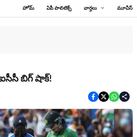
హోమ్
ఏపీ పాలిటిక్స్
వార్తలు
మూవీస్
 ఐసీసీ బిగ్ షాక్!