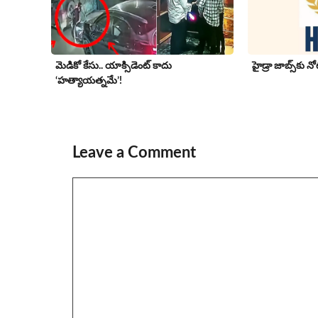
మెడికో కేసు.. యాక్సిడెంట్ కాదు
హైడ్రా జాబ్స్‌కు 
‘హత్యాయత్నమే’!
Leave a Comment
Comment