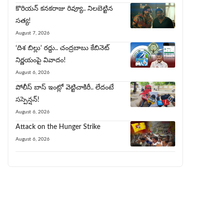
కొరియన్ కనకరాజు రివ్యూ.. నిలబెట్టిన
సత్య!
August 7, 2026
‘దిశ బిల్లు’ రద్దు.. చంద్ర‌బాబు కేబినెట్
నిర్ణయంపై వివాదం!
August 6, 2026
పోలీస్ బాస్ ఇంట్లో వెట్టిచాకిరీ.. లేదంటే
సస్పెన్షన్!
August 6, 2026
Attack on the Hunger Strike
August 6, 2026