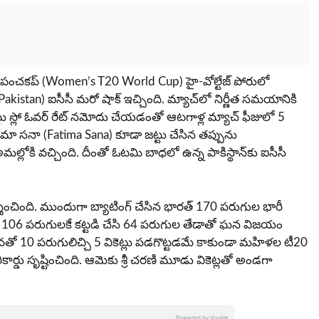
 ప్రపంచకప్ (Women’s T20 World Cup) హై-వోల్టేజ్ పోరులో
kistan) ఐసీసీ మరో షాక్ ఇచ్చింది. మ్యాచ్‌లో నిర్ణీత సమయానికి
 స్లో ఓవర్ రేట్ నమోదు చేయడంతో ఆటగాళ్ల మ్యాచ్ ఫీజులో 5
్ ఫాతిమా సనా (Fatima Sana) కూడా జట్టు చేసిన తప్పును
ోకి వచ్చింది. దీంతో ఓటమి బాధలో ఉన్న పాకిస్థాన్‌కు ఐసీసీ
శించింది. ముందుగా బ్యాటింగ్ చేసిన భారత్ 170 పరుగుల భారీ
వలం 106 పరుగులకే కట్టడి చేసి 64 పరుగుల తేడాతో ఘన విజయం
రదర్శనతో 10 పరుగులిచ్చి 5 వికెట్లు పడగొట్టడమే కాకుండా మహిళల టీ20
్త రికార్డు సృష్టించింది. ఆమెకు శ్రీ చరణి మూడు వికెట్లతో అండగా