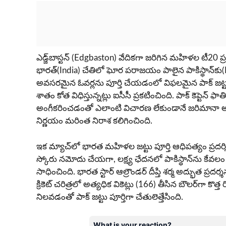
ఎడ్జ్‌బాస్టన్ (Edgbaston) వేదికగా జరిగిన మహిళల టీ20
భారత్(India) చేతిలో ఘోర పరాజయం పాలైన పాకిస్థాన్‌కు(Pa
అవసరమైన ఓవర్లను పూర్తి చేయడంలో విఫలమైన పాక్ జట్టు
శాతం కోత విధిస్తున్నట్లు ఐసీసీ ప్రకటించింది. పాక్ కెప్టెన
అంగీకరించడంతో ఎలాంటి విచారణ లేకుండానే జరిమానా అమల్ల
నిర్ణయం మరింత నిరాశ కలిగించింది.
ఇక మ్యాచ్‌లో భారత మహిళల జట్టు పూర్తి ఆధిపత్యం ప్రదర్
స్కోరు నమోదు చేయగా, లక్ష్య ఛేదనలో పాకిస్థాన్‌ను కే
సాధించింది. భారత స్టార్ ఆల్రౌండర్ దీప్తి శర్మ అద్భుత ప్
క్రికెట్ చరిత్రలో అత్యధిక వికెట్లు (166) తీసిన బౌలర్‌గా కొత
నిలవడంతో పాక్ జట్టు పూర్తిగా చేతులెత్తేసింది.