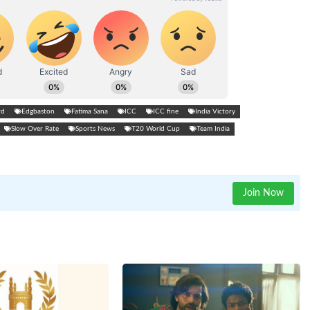
rd
Edgbaston
Fatima Sana
ICC
ICC fine
India Victory
Slow Over Rate
Sports News
T20 World Cup
Team India
Join Now