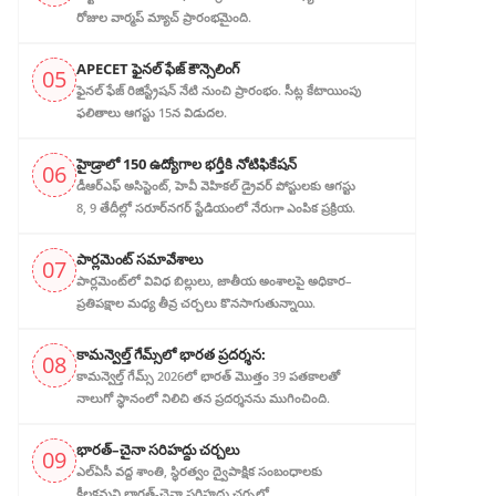
రోజుల వార్మప్ మ్యాచ్ ప్రారంభమైంది.
APECET ఫైనల్ ఫేజ్ కౌన్సెలింగ్
05
ఫైనల్ ఫేజ్ రిజిస్ట్రేషన్ నేటి నుంచి ప్రారంభం. సీట్ల కేటాయింపు
ఫలితాలు ఆగస్టు 15న విడుదల.
హైడ్రాలో 150 ఉద్యోగాల భర్తీకి నోటిఫికేషన్
06
డీఆర్‌ఎఫ్ అసిస్టెంట్, హెవీ వెహికల్ డ్రైవర్ పోస్టులకు ఆగస్టు
8, 9 తేదీల్లో సరూర్‌నగర్ స్టేడియంలో నేరుగా ఎంపిక ప్రక్రియ.
పార్లమెంట్ సమావేశాలు
07
పార్లమెంట్‌లో వివిధ బిల్లులు, జాతీయ అంశాలపై అధికార–
ప్రతిపక్షాల మధ్య తీవ్ర చర్చలు కొనసాగుతున్నాయి.
కామన్వెల్త్ గేమ్స్‌లో భారత ప్రదర్శన:
08
కామన్వెల్త్ గేమ్స్ 2026లో భారత్ మొత్తం 39 పతకాలతో
నాలుగో స్థానంలో నిలిచి తన ప్రదర్శనను ముగించింది.
భారత్–చైనా సరిహద్దు చర్చలు
09
ఎల్‌ఏసీ వద్ద శాంతి, స్థిరత్వం ద్వైపాక్షిక సంబంధాలకు
కీలకమని భారత్-చైనా సరిహద్దు చర్చల్లో