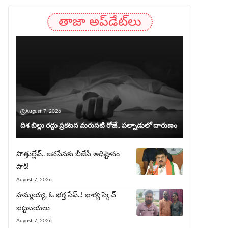
తాజా అప్‌డేట్‌లు
August 7, 2026
దిశ బిల్లు రద్దు ప్రకటన మరుసటి రోజే.. పల్నాడులో దారుణం
పొత్తుల్లేవ్.. జనసేనకు బీజేపీ అధిష్టానం
షాక్!
August 7, 2026
హ‌మ్మ‌య్య, ఓ భ‌ర్త సేఫ్..! భార్య‌ స్కెచ్
బ‌ట్ట‌బ‌య‌లు
August 7, 2026