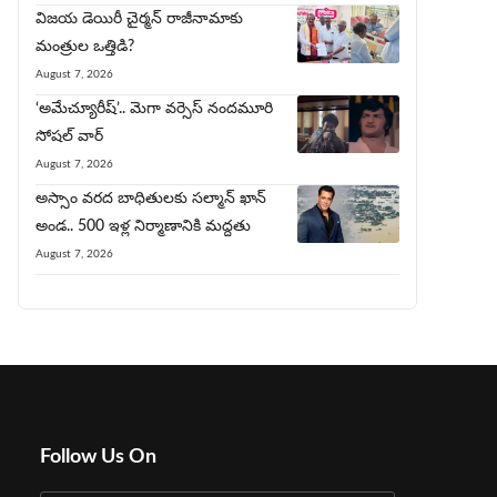
విజయ డెయిరీ చైర్మ‌న్‌ రాజీనామాకు
మంత్రుల ఒత్తిడి?
August 7, 2026
‘అమేచ్యూరీష్’.. మెగా వర్సెస్ నందమూరి
సోషల్ వార్
August 7, 2026
అస్సాం వరద బాధితులకు సల్మాన్ ఖాన్
అండ.. 500 ఇళ్ల నిర్మాణానికి మద్దతు
August 7, 2026
Follow Us On