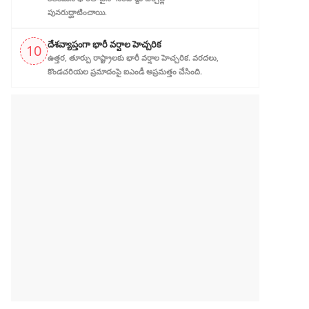
పునరుద్ఘాటించాయి.
దేశవ్యాప్తంగా భారీ వర్షాల హెచ్చరిక
10
ఉత్తర, తూర్పు రాష్ట్రాలకు భారీ వర్షాల హెచ్చరిక. వరదలు,
కొండచరియల ప్రమాదంపై ఐఎండీ అప్రమత్తం చేసింది.