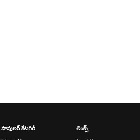
పాపులర్ కేటగిరీ
లింక్స్