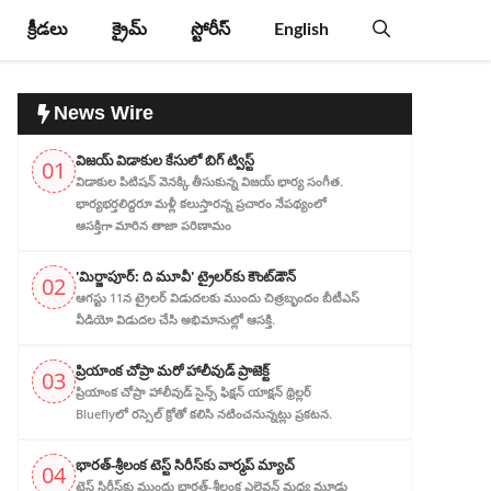
క్రీడలు
క్రైమ్
స్టోరీస్
English
News Wire
విజ‌య్ విడాకుల కేసులో బిగ్ ట్విస్ట్‌
01
విడాకుల‌ పిటిషన్ వెన‌క్కి తీసుకున్న విజ‌య్ భార్య‌ సంగీత.
భార్య‌భ‌ర్త‌లిద్ద‌రూ మళ్లీ కలుస్తారన్న ప్రచారం నేపథ్యంలో
ఆస‌క్తిగా మారిన తాజా పరిణామం
'మిర్జాపూర్: ది మూవీ' ట్రైలర్‌కు కౌంట్‌డౌన్
02
ఆగస్టు 11న ట్రైలర్ విడుదలకు ముందు చిత్రబృందం బీటీఎస్
వీడియో విడుదల చేసి అభిమానుల్లో ఆసక్తి.
ప్రియాంక చోప్రా మరో హాలీవుడ్ ప్రాజెక్ట్
03
ప్రియాంక చోప్రా హాలీవుడ్ సైన్స్ ఫిక్షన్ యాక్షన్ థ్రిల్లర్
Blueflyలో రస్సెల్ క్రోతో కలిసి నటించనున్నట్లు ప్రకటన.
భారత్-శ్రీలంక టెస్ట్ సిరీస్‌కు వార్మప్ మ్యాచ్
04
టెస్ట్ సిరీస్‌కు ముందు భారత్-శ్రీలంక ఎలెవన్ మధ్య మూడు