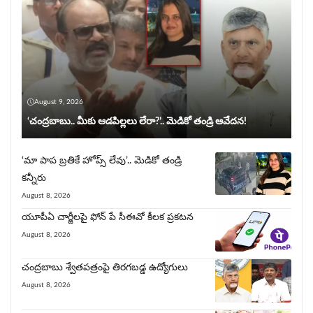
August 9, 2026
‘చంద్రబాబు.. మీకు ఆడపిల్లలు లేరా?’.. మెడికో తండ్రి ఆవేదన!
‘మా పాప బ్రతికే హోప్స్ లేవు’.. మెడికో తండ్రి
కన్నీరు
August 8, 2026
యూపీఏ చార్జీల‌పై ఫోన్ పే సీఈవో కీల‌క ప్ర‌క‌ట‌న‌
August 8, 2026
చంద్రబాబు శ్వేతపత్రంపై తిర‌గ‌బ‌డ్డ ఉద్యోగులు
August 8, 2026