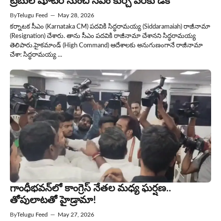
ట్రబుల్ షూటర్ నుంచి సీఎం కుర్చీ వరకు డీకే
By
Telugu Feed
—
May 28, 2026
కర్నాటక సీఎం (Karnataka CM) పదవికి సిద్ధరామయ్య (Siddaramaiah) రాజీనామా
(Resignation) చేశారు. తాను సీఎం పదవికి రాజీనామా చేశానని సిద్ధరామయ్య
తెలిపారు.హైకమాండ్ (High Command) ఆదేశాలకు అనుగుణంగానే రాజీనామా
చేశా: సిద్ధరామయ్య ...
గాంధీభవన్‌లో కాంగ్రెస్ నేతల మధ్య ఘర్షణ..
తోపులాటతో హైడ్రామా!
By
Telugu Feed
—
May 27, 2026