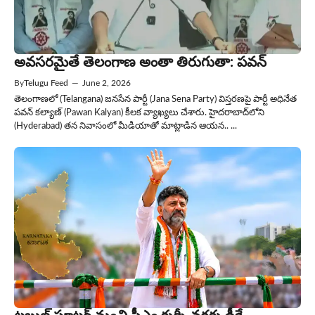
అవసరమైతే తెలంగాణ అంతా తిరుగుతా: పవన్
By
Telugu Feed
—
June 2, 2026
తెలంగాణలో (Telangana) జనసేన పార్టీ (Jana Sena Party) విస్తరణపై పార్టీ అధినేత
పవన్ కల్యాణ్ (Pawan Kalyan) కీలక వ్యాఖ్యలు చేశారు. హైదరాబాద్‌లోని
(Hyderabad) తన నివాసంలో మీడియాతో మాట్లాడిన ఆయన.. ...