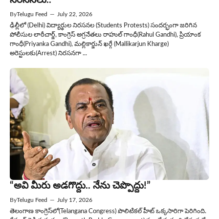
నిరసనలు..
By
Telugu Feed
—
July 22, 2026
ఢిల్లీలో (Delhi) విద్యార్థుల నిరసనల (Students Protests) సందర్భంగా జరిగిన
పోలీసుల లాఠీచార్జ్, కాంగ్రెస్ అగ్రనేతలు రాహుల్ గాంధీ(Rahul Gandhi), ప్రియాంక
గాంధీ(Priyanka Gandhi), మల్లికార్జున్ ఖర్గే (Mallikarjun Kharge)
అరెస్టులకు(Arrest) నిరసనగా ...
“అవి మీరు అడగొద్దు.. నేను చెప్పొద్దు!”
By
Telugu Feed
—
July 17, 2026
తెలంగాణ కాంగ్రెస్‌లో(Telangana Congress) పొలిటికల్ హీట్ ఒక్కసారిగా పెరిగింది.