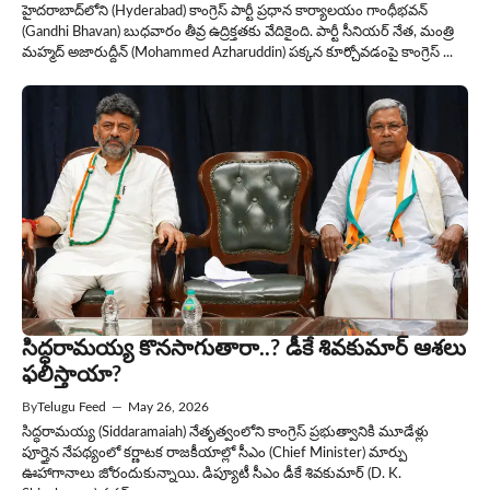
హైదరాబాద్‌లోని (Hyderabad) కాంగ్రెస్ పార్టీ ప్రధాన కార్యాలయం గాంధీభవన్
(Gandhi Bhavan) బుధవారం తీవ్ర ఉద్రిక్తతకు వేదికైంది. పార్టీ సీనియర్ నేత, మంత్రి
మహ్మద్ అజారుద్దీన్ (Mohammed Azharuddin) పక్కన కూర్చోవడంపై కాంగ్రెస్ ...
సిద్ధరామయ్య కొనసాగుతారా..? డీకే శివకుమార్ ఆశలు
ఫలిస్తాయా?
By
Telugu Feed
—
May 26, 2026
సిద్ధరామయ్య (Siddaramaiah) నేతృత్వంలోని కాంగ్రెస్ ప్రభుత్వానికి మూడేళ్లు
పూర్తైన నేపథ్యంలో కర్ణాటక రాజకీయాల్లో సీఎం (Chief Minister) మార్పు
ఊహాగానాలు జోరందుకున్నాయి. డిప్యూటీ సీఎం డీకే శివకుమార్ (D. K.