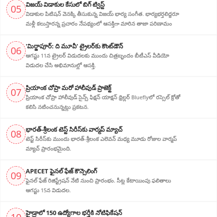
విజ‌య్ విడాకుల కేసులో బిగ్ ట్విస్ట్‌
05
విడాకుల‌ పిటిషన్ వెన‌క్కి తీసుకున్న విజ‌య్ భార్య‌ సంగీత. భార్య‌భ‌ర్త‌లిద్ద‌రూ
మళ్లీ కలుస్తారన్న ప్రచారం నేపథ్యంలో ఆస‌క్తిగా మారిన తాజా పరిణామం
'మిర్జాపూర్: ది మూవీ' ట్రైలర్‌కు కౌంట్‌డౌన్
06
ఆగస్టు 11న ట్రైలర్ విడుదలకు ముందు చిత్రబృందం బీటీఎస్ వీడియో
విడుదల చేసి అభిమానుల్లో ఆసక్తి.
ప్రియాంక చోప్రా మరో హాలీవుడ్ ప్రాజెక్ట్
07
ప్రియాంక చోప్రా హాలీవుడ్ సైన్స్ ఫిక్షన్ యాక్షన్ థ్రిల్లర్ Blueflyలో రస్సెల్ క్రోతో
కలిసి నటించనున్నట్లు ప్రకటన.
భారత్-శ్రీలంక టెస్ట్ సిరీస్‌కు వార్మప్ మ్యాచ్
08
టెస్ట్ సిరీస్‌కు ముందు భారత్-శ్రీలంక ఎలెవన్ మధ్య మూడు రోజుల వార్మప్
మ్యాచ్ ప్రారంభమైంది.
APECET ఫైనల్ ఫేజ్ కౌన్సెలింగ్
09
ఫైనల్ ఫేజ్ రిజిస్ట్రేషన్ నేటి నుంచి ప్రారంభం. సీట్ల కేటాయింపు ఫలితాలు
ఆగస్టు 15న విడుదల.
హైడ్రాలో 150 ఉద్యోగాల భర్తీకి నోటిఫికేషన్