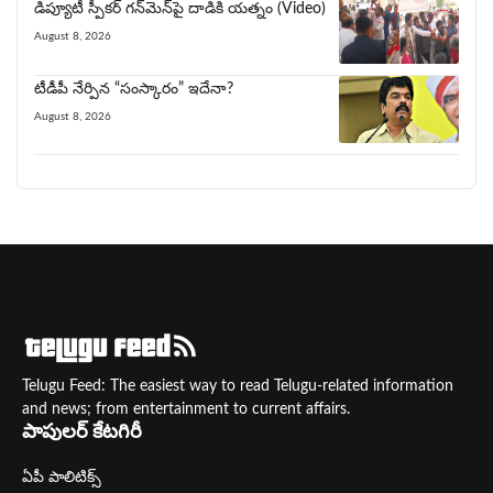
డిప్యూటీ స్పీకర్ గన్‌మెన్‌పై దాడికి య‌త్నం (Video)
August 8, 2026
టీడీపీ నేర్పిన‌ “సంస్కారం” ఇదేనా?
August 8, 2026
Telugu Feed: The easiest way to read Telugu-related information
and news; from entertainment to current affairs.
పాపులర్ కేటగిరీ
ఏపీ పాలిటిక్స్