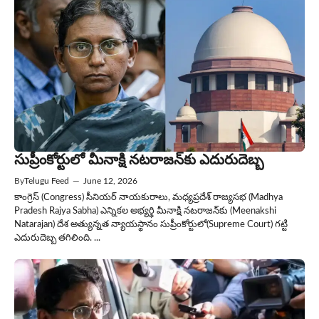
సుప్రీంకోర్టులో మీనాక్షి నటరాజన్‌కు ఎదురుదెబ్బ
By
Telugu Feed
—
June 12, 2026
కాంగ్రెస్ (Congress) సీనియర్ నాయకురాలు, మధ్యప్రదేశ్ రాజ్యసభ (Madhya
Pradesh Rajya Sabha) ఎన్నికల అభ్యర్థి మీనాక్షి నటరాజన్‌కు (Meenakshi
Natarajan) దేశ అత్యున్నత న్యాయస్థానం సుప్రీంకోర్టులో(Supreme Court) గట్టి
ఎదురుదెబ్బ తగిలింది. ...