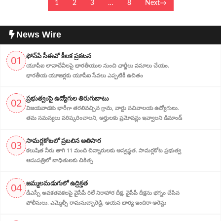
1
2
3
…
8
Next
News Wire
ఫోన్‌పే సీఈవో కీలక ప్రకటన
01
యూపీఐ లావాదేవీలపై భారతీయుల నుంచి ఛార్జీలు వసూలు చేయం.
భారతీయ యూజర్లకు యూపీఐ సేవలు ఎప్పటికీ ఉచితం
ప్ర‌భుత్వంపై ఉద్యోగుల తిరుగుబాటు
02
విజయవాడకు భారీగా తరలివచ్చిన గ్రామ‌, వార్డు సచివాలయ ఉద్యోగులు.
తమ సమస్యలు పరిష్కరించాలని, అర్హుల‌కు ప్రమోషన్లు ఇవ్వాలని డిమాండ్
సామర్లకోటలో ప్రబలిన అతిసార
03
కలుషిత నీరు తాగి 11 మంది చిన్నారులకు అస్వస్థత. సామర్లకోట ప్రభుత్వ
ఆసుపత్రిలో బాధితులకు చికిత్స
జ‌మ్మ‌ల‌మ‌డుగులో ఉద్రిక్త‌త‌
04
డీఎస్సీ అవ‌క‌త‌వ‌క‌ల‌పై వైసీపీ రిలే నిరాహార‌ దీక్ష‌. వైసీపీ దీక్ష‌ను భ‌గ్నం చేసిన
పోలీసులు. ఎమ్మెల్సీ రామసుబ్బారెడ్డి, ఆయ‌న‌ భార్య ఇందిరా అరెస్టు