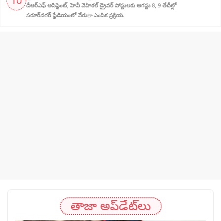
10
డీఆర్‌ఎఫ్ అసిస్టెంట్, హెవీ వెహికల్ డ్రైవర్ పోస్టులకు ఆగస్టు 8, 9 తేదీల్లో
సరూర్‌నగర్ స్టేడియంలో నేరుగా ఎంపిక ప్రక్రియ.
తాజా అప్‌డేట్‌లు