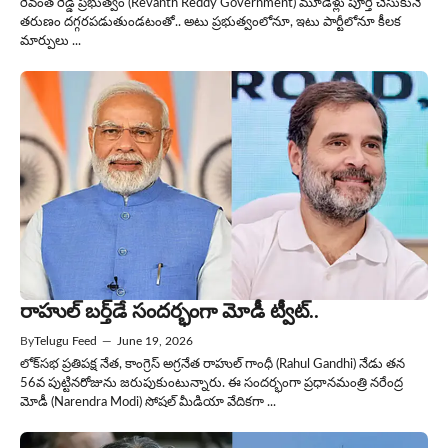
రేవంత్ రెడ్డి ప్రభుత్వం (Revanth Reddy Government) మూడేళ్లు పూర్తి చేసుకునే
తరుణం దగ్గరపడుతుండటంతో.. అటు ప్రభుత్వంలోనూ, ఇటు పార్టీలోనూ కీలక
మార్పులు ...
రాహుల్ బర్త్‌డే సందర్భంగా మోడీ ట్వీట్..
By
Telugu Feed
—
June 19, 2026
లోక్‌సభ ప్రతిపక్ష నేత, కాంగ్రెస్ అగ్రనేత రాహుల్ గాంధీ (Rahul Gandhi) నేడు తన
56వ పుట్టినరోజును జరుపుకుంటున్నారు. ఈ సందర్భంగా ప్రధానమంత్రి నరేంద్ర
మోడీ (Narendra Modi) సోషల్ మీడియా వేదికగా ...