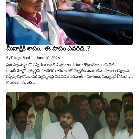
మీనాక్షికి శాపం.. ఈ పాపం ఎవరిది..?
By
Telugu Feed
—
June 10, 2026
ప్రజాస్వామ్యంలో ఎన్నికలు అంటే విధానాల పరంగా కొట్లాడటం. కానీ నేటి
రాజకీయాల్లో ప్రత్యర్థిని సాంకేతిక కారణాలతో దెబ్బతీయడం, తమ సొంత తప్పులను
కప్పిపుచ్చుకోవడానికి వ్యవస్థలపై ఏడవడం పరిపాటిగా మారింది. మధ్యప్రదేశ్Madhya
Pradesh) నుంచి ...