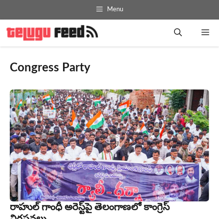
Skip
Menu
to
content
Me
Congress Party
రాహుల్ గాంధీ అరెస్ట్‌పై తెలంగాణలో కాంగ్రెస్