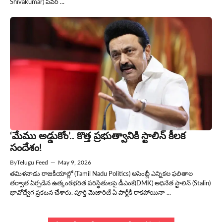
Shivakumar) పవర్ ...
‘మేము అడ్డుకోం’.. కొత్త ప్రభుత్వానికి స్టాలిన్ కీలక
సందేశం!
By
Telugu Feed
—
May 9, 2026
తమిళనాడు రాజకీయాల్లో (Tamil Nadu Politics) అసెంబ్లీ ఎన్నికల ఫలితాల
తర్వాత ఏర్పడిన ఉత్కంఠభరిత పరిస్థితులపై డీఎంకే(DMK) అధినేత స్టాలిన్ (Stalin)
భావోద్వేగ ప్రకటన చేశారు. పూర్తి మెజారిటీ ఏ పార్టీకి రాకపోయినా ...