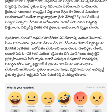
(Agriculture Department) అధికారులతో నిర్వహించిన సమీక్ష సమావేశంలో
సన్నవడ్లు పండించే రైతుల పూర్తి వివరాలను సేకరించాలని సూచించారు.
రైతులకు(Farmers) నాణ్యమైన విత్తనాలు (Quality Seeds) సులభంగా
అందుబాటులో ఉండేలా రాష్ట్రవ్యాప్తంగా రైతు వేదికల్లో(Rythu Vedikas)
నిల్వలు ఏర్పాటు చేయాలని ఆదేశించారు. అలాగే ఏడు రకాల సన్నవడ్ల
విత్తనాలను సబ్సిడీపై (Subsidy) రైతులకు అందించాలని స్పష్టం చేశారు.
వ్యవసాయ రంగంలో ఆధునిక సాంకేతికత వినియోగాన్ని మరింత పెంచాలని
సీఎం సూచించారు. రైతులకు సేవలు వేగంగా చేరేందుకు డిజిటల్ వ్యవస్థలను
(Digital Systems) బలోపేతం చేయాలని అధికారులకు దిశానిర్దేశం చేశారు.
ఆయిల్‌ ఫెడ్‌ను (Oil Fed) మరింత శక్తివంతం చేసి నూనెగింజల ఉత్పత్తిని
ప్రోత్సహించాలని పేర్కొన్నారు. అలాగే ఎరువుల సరఫరాలో పారదర్శకత,
సమర్థత కోసం అన్ని ఫెర్టిలైజర్ కేంద్రాలకు యాప్‌లను అనుసంధానం
చేయాలని ఆదేశించారు. రైతుల ఆదాయం పెంపు, వ్యవసాయ రంగ అభివృద్ధే
ప్రభుత్వ ప్రధాన లక్ష్యమని సీఎం రేవంత్‌రెడ్డి పునరుద్ఘాటించారు.