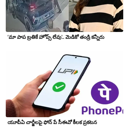
‘మా పాప బ్రతికే హోప్స్ లేవు’.. మెడికో తండ్రి కన్నీరు
యూపీఏ చార్జీల‌పై ఫోన్ పే సీఈవో కీల‌క ప్ర‌క‌ట‌న‌