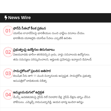
News Wire
ఫోన్‌పే సీఈవో కీలక ప్రకటన
01
యూపీఐ లావాదేవీలపై భారతీయుల నుంచి ఛార్జీలు వసూలు చేయం.
భారతీయ యూజర్లకు యూపీఐ సేవలు ఎప్పటికీ ఉచితం
ప్ర‌భుత్వంపై ఉద్యోగుల తిరుగుబాటు
02
విజయవాడకు భారీగా తరలివచ్చిన గ్రామ‌, వార్డు సచివాలయ ఉద్యోగులు.
తమ సమస్యలు పరిష్కరించాలని, అర్హుల‌కు ప్రమోషన్లు ఇవ్వాలని డిమాండ్
సామర్లకోటలో ప్రబలిన అతిసార
03
కలుషిత నీరు తాగి 11 మంది చిన్నారులకు అస్వస్థత. సామర్లకోట ప్రభుత్వ
ఆసుపత్రిలో బాధితులకు చికిత్స
జ‌మ్మ‌ల‌మ‌డుగులో ఉద్రిక్త‌త‌
04
డీఎస్సీ అవ‌క‌త‌వ‌క‌ల‌పై వైసీపీ రిలే నిరాహార‌ దీక్ష‌. వైసీపీ దీక్ష‌ను భ‌గ్నం చేసిన
పోలీసులు. ఎమ్మెల్సీ రామసుబ్బారెడ్డి, ఆయ‌న‌ భార్య ఇందిరా అరెస్టు