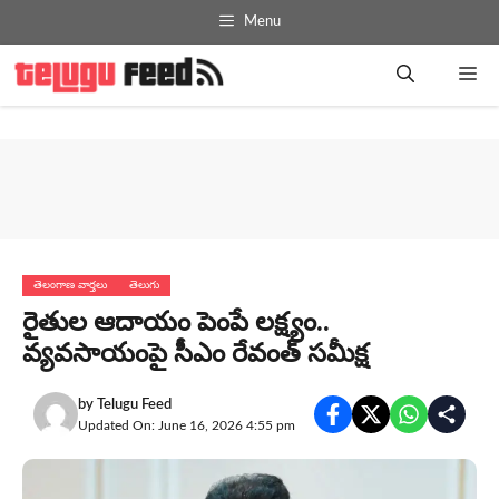
Skip
Menu
to
content
Me
తెలంగాణ వార్తలు
తెలుగు
రైతుల ఆదాయం పెంపే లక్ష్యం..
వ్యవసాయంపై సీఎం రేవంత్ సమీక్ష
by
Telugu Feed
Updated On: June 16, 2026 4:55 pm