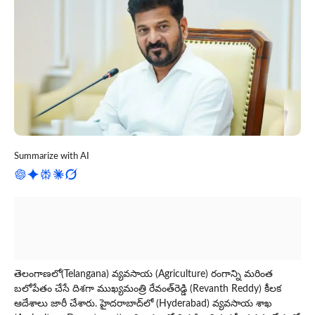
Summarize with AI
తెలంగాణలో(Telangana) వ్యవసాయ (Agriculture) రంగాన్ని మరింత
బలోపేతం చేసే దిశగా ముఖ్యమంత్రి రేవంత్‌రెడ్డి (Revanth Reddy) కీలక
ఆదేశాలు జారీ చేశారు. హైదరాబాద్‌లో (Hyderabad) వ్యవసాయ శాఖ