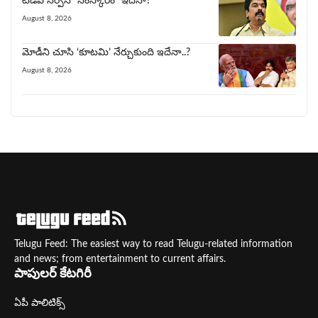
టీడీపీ నేర్పిన‌ “సంస్కారం” ఇదేనా?
August 8, 2026
మోడీని చూసి ‘కూట‌మి’ నేర్చుకుంది ఇదేనా..?
August 8, 2026
Telugu Feed: The easiest way to read Telugu-related information
and news; from entertainment to current affairs.
పాపులర్ కేటగిరీ
ఏపీ పాలిటిక్స్