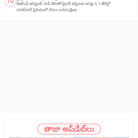
10
డీఆర్‌ఎఫ్ అసిస్టెంట్, హెవీ వెహికల్ డ్రైవర్ పోస్టులకు ఆగస్టు 8, 9 తేదీల్లో
సరూర్‌నగర్ స్టేడియంలో నేరుగా ఎంపిక ప్రక్రియ.
తాజా అప్‌డేట్‌లు