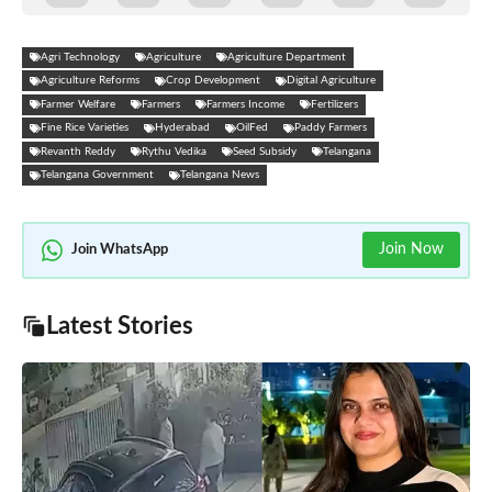
Agri Technology
Agriculture
Agriculture Department
Agriculture Reforms
Crop Development
Digital Agriculture
Farmer Welfare
Farmers
Farmers Income
Fertilizers
Fine Rice Varieties
Hyderabad
OilFed
Paddy Farmers
Revanth Reddy
Rythu Vedika
Seed Subsidy
Telangana
Telangana Government
Telangana News
Join Now
Join WhatsApp
Latest Stories