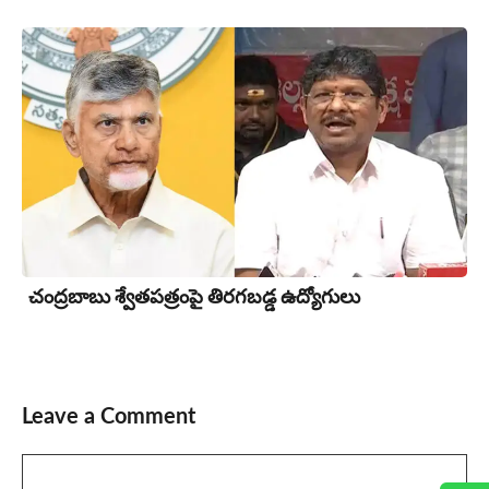
చంద్రబాబు శ్వేతపత్రంపై తిర‌గ‌బ‌డ్డ ఉద్యోగులు
Leave a Comment
Comment