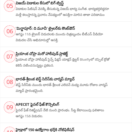
విజ‌య్ విడాకుల కేసులో బిగ్ ట్విస్ట్‌
05
విడాకుల‌ పిటిషన్ వెన‌క్కి తీసుకున్న విజ‌య్ భార్య‌ సంగీత. భార్య‌భ‌ర్త‌లిద్ద‌రూ
మళ్లీ కలుస్తారన్న ప్రచారం నేపథ్యంలో ఆస‌క్తిగా మారిన తాజా పరిణామం
'మిర్జాపూర్: ది మూవీ' ట్రైలర్‌కు కౌంట్‌డౌన్
06
ఆగస్టు 11న ట్రైలర్ విడుదలకు ముందు చిత్రబృందం బీటీఎస్ వీడియో
విడుదల చేసి అభిమానుల్లో ఆసక్తి.
ప్రియాంక చోప్రా మరో హాలీవుడ్ ప్రాజెక్ట్
07
ప్రియాంక చోప్రా హాలీవుడ్ సైన్స్ ఫిక్షన్ యాక్షన్ థ్రిల్లర్ Blueflyలో రస్సెల్ క్రోతో
కలిసి నటించనున్నట్లు ప్రకటన.
భారత్-శ్రీలంక టెస్ట్ సిరీస్‌కు వార్మప్ మ్యాచ్
08
టెస్ట్ సిరీస్‌కు ముందు భారత్-శ్రీలంక ఎలెవన్ మధ్య మూడు రోజుల వార్మప్
మ్యాచ్ ప్రారంభమైంది.
APECET ఫైనల్ ఫేజ్ కౌన్సెలింగ్
09
ఫైనల్ ఫేజ్ రిజిస్ట్రేషన్ నేటి నుంచి ప్రారంభం. సీట్ల కేటాయింపు ఫలితాలు
ఆగస్టు 15న విడుదల.
హైడ్రాలో 150 ఉద్యోగాల భర్తీకి నోటిఫికేషన్