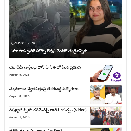
August 8, 2026
‘మా పాప బ్రతికే హోప్స్ లేవు’.. మెడికో తండ్రి కన్నీరు
యూపీఏ చార్జీల‌పై ఫోన్ పే సీఈవో కీల‌క ప్ర‌క‌ట‌న‌
August 8, 2026
చంద్రబాబు శ్వేతపత్రంపై తిర‌గ‌బ‌డ్డ ఉద్యోగులు
August 8, 2026
డిప్యూటీ స్పీకర్ గన్‌మెన్‌పై దాడికి య‌త్నం (Video)
August 8, 2026