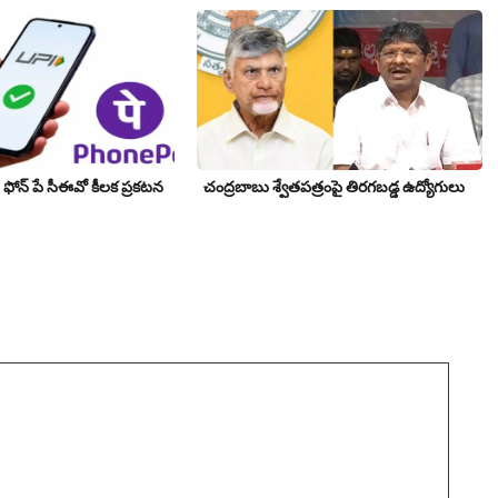
ోన్ పే సీఈవో కీల‌క ప్ర‌క‌ట‌న‌
చంద్రబాబు శ్వేతపత్రంపై తిర‌గ‌బ‌డ్డ ఉద్యోగులు