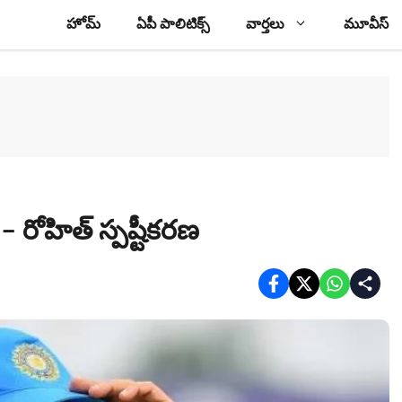
హోమ్
ఏపీ పాలిటిక్స్
వార్తలు
మూవీస్
 – రోహిత్ స్పష్టీకరణ