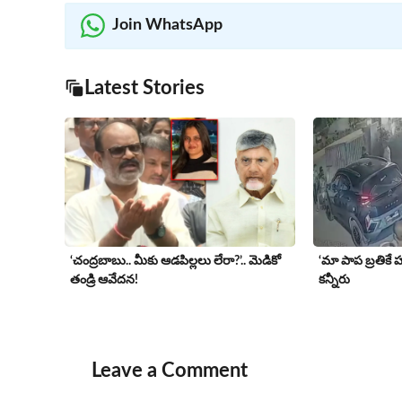
Join WhatsApp
Latest Stories
‘చంద్రబాబు.. మీకు ఆడపిల్లలు లేరా?’.. మెడికో
‘మా పాప బ్రతికే హో
తండ్రి ఆవేదన!
కన్నీరు
Leave a Comment