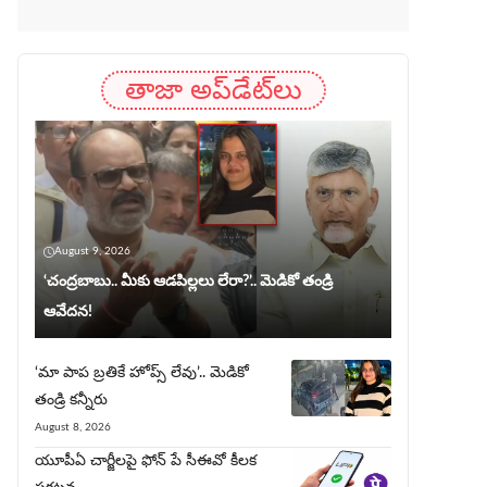
తాజా అప్‌డేట్‌లు
August 9, 2026
‘చంద్రబాబు.. మీకు ఆడపిల్లలు లేరా?’.. మెడికో తండ్రి
ఆవేదన!
‘మా పాప బ్రతికే హోప్స్ లేవు’.. మెడికో
తండ్రి కన్నీరు
August 8, 2026
యూపీఏ చార్జీల‌పై ఫోన్ పే సీఈవో కీల‌క