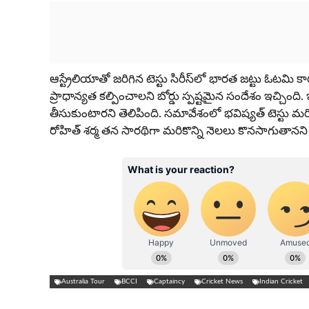
ఆస్ట్రేలియాతో జరిగిన టెస్టు సిరీస్‌లో భారత జట్టు ఓటమి కా
ప్రాధాన్యత కల్పించాలని బోర్డు స్పష్టమైన సందేశం ఇచ్చింద
తీసుకుంటారని తెలిపింది. సమావేశంలో భవిష్యత్ టెస్టు మరి
రోహిత్ శర్మ తన సారథిగా మరికొన్ని నెలలు కొనసాగుతానని 
Australia Tour
BCCI
Captaincy
Cricket News
Indian Cricket