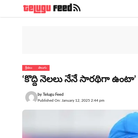
Skip
to
content
క్రీడలు
తెలుగు
‘కొద్ది నెలలు నేనే సారథిగా ఉంటా’
by
Telugu Feed
Published On: January 12, 2025 2:44 pm