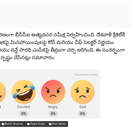
రణంగా బీసీసీఐ అత్యవసర సమీక్ష నిర్వహించింది. దేశవాళీ క్రికెట్‌కి
ి. ఇకపై మినహాయింపులపై కోచ్ మరియు చీఫ్ సెలక్టర్ నిర్ణయం
యు వన్డే సారథి ఎంపికపై తీవ్రంగా చర్చ జరిగింది. ఈ సందర్భంగా
స్పష్టం చేసినట్లు సమాచారం.
Rohit Sharma
Team India
Test Series