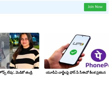
Join Now
ప్స్ లేవు’.. మెడికో తండ్రి
యూపీఏ చార్జీల‌పై ఫోన్ పే సీఈవో కీల‌క ప్ర‌క‌ట‌న‌