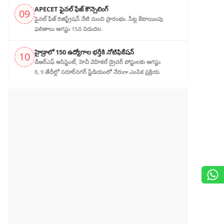
APECET ఫైనల్ ఫేజ్ కౌన్సెలింగ్
09
ఫైనల్ ఫేజ్ రిజిస్ట్రేషన్ నేటి నుంచి ప్రారంభం. సీట్ల కేటాయింపు
ఫలితాలు ఆగస్టు 15న విడుదల.
హైడ్రాలో 150 ఉద్యోగాల భర్తీకి నోటిఫికేషన్
10
డీఆర్‌ఎఫ్ అసిస్టెంట్, హెవీ వెహికల్ డ్రైవర్ పోస్టులకు ఆగస్టు
8, 9 తేదీల్లో సరూర్‌నగర్ స్టేడియంలో నేరుగా ఎంపిక ప్రక్రియ.