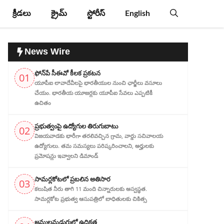
క్రీడలు
క్రైమ్
స్టోరీస్
English
News Wire
ఫోన్‌పే సీఈవో కీలక ప్రకటన
01
యూపీఐ లావాదేవీలపై భారతీయుల నుంచి ఛార్జీలు వసూలు
చేయం. భారతీయ యూజర్లకు యూపీఐ సేవలు ఎప్పటికీ
ఉచితం
ప్ర‌భుత్వంపై ఉద్యోగుల తిరుగుబాటు
02
విజయవాడకు భారీగా తరలివచ్చిన గ్రామ‌, వార్డు సచివాలయ
ఉద్యోగులు. తమ సమస్యలు పరిష్కరించాలని, అర్హుల‌కు
ప్రమోషన్లు ఇవ్వాలని డిమాండ్
సామర్లకోటలో ప్రబలిన అతిసార
03
కలుషిత నీరు తాగి 11 మంది చిన్నారులకు అస్వస్థత.
సామర్లకోట ప్రభుత్వ ఆసుపత్రిలో బాధితులకు చికిత్స
జ‌మ్మ‌ల‌మ‌డుగులో ఉద్రిక్త‌త‌