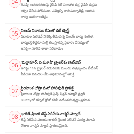
04
డీఎస్సీ అవ‌క‌త‌వ‌క‌ల‌పై వైసీపీ రిలే నిరాహార‌ దీక్ష‌. వైసీపీ దీక్ష‌ను
భ‌గ్నం చేసిన పోలీసులు. ఎమ్మెల్సీ రామసుబ్బారెడ్డి, ఆయ‌న‌
భార్య ఇందిరా అరెస్టు
విజ‌య్ విడాకుల కేసులో బిగ్ ట్విస్ట్‌
05
విడాకుల‌ పిటిషన్ వెన‌క్కి తీసుకున్న విజ‌య్ భార్య‌ సంగీత.
భార్య‌భ‌ర్త‌లిద్ద‌రూ మళ్లీ కలుస్తారన్న ప్రచారం నేపథ్యంలో
ఆస‌క్తిగా మారిన తాజా పరిణామం
'మిర్జాపూర్: ది మూవీ' ట్రైలర్‌కు కౌంట్‌డౌన్
06
ఆగస్టు 11న ట్రైలర్ విడుదలకు ముందు చిత్రబృందం బీటీఎస్
వీడియో విడుదల చేసి అభిమానుల్లో ఆసక్తి.
ప్రియాంక చోప్రా మరో హాలీవుడ్ ప్రాజెక్ట్
07
ప్రియాంక చోప్రా హాలీవుడ్ సైన్స్ ఫిక్షన్ యాక్షన్ థ్రిల్లర్
Blueflyలో రస్సెల్ క్రోతో కలిసి నటించనున్నట్లు ప్రకటన.
భారత్-శ్రీలంక టెస్ట్ సిరీస్‌కు వార్మప్ మ్యాచ్
08
టెస్ట్ సిరీస్‌కు ముందు భారత్-శ్రీలంక ఎలెవన్ మధ్య మూడు
రోజుల వార్మప్ మ్యాచ్ ప్రారంభమైంది.