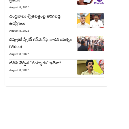
ప్ర‌క‌ట‌న‌
August 8, 2026
చంద్రబాబు శ్వేతపత్రంపై తిర‌గ‌బ‌డ్డ
ఉద్యోగులు
August 8, 2026
డిప్యూటీ స్పీకర్ గన్‌మెన్‌పై దాడికి య‌త్నం
(Video)
August 8, 2026
టీడీపీ నేర్పిన‌ “సంస్కారం” ఇదేనా?
August 8, 2026