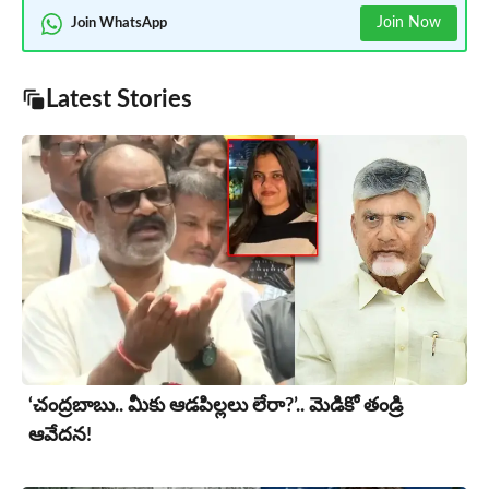
Join Now
Join WhatsApp
Latest Stories
‘చంద్రబాబు.. మీకు ఆడపిల్లలు లేరా?’.. మెడికో తండ్రి
ఆవేదన!