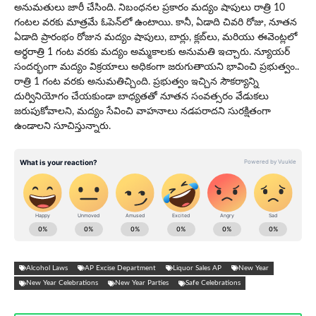
అనుమతులు జారీ చేసింది. నిబంధనల ప్ర‌కారం మద్యం షాపులు రాత్రి 10
గంటల వరకు మాత్రమే ఓపెన్‌లో ఉంటాయి. కానీ, ఏడాది చివ‌రి రోజు, నూత‌న
ఏడాది ప్రారంభం రోజున మద్యం షాపులు, బార్లు, క్లబ్‌లు, మరియు ఈవెంట్లలో
అర్ధరాత్రి 1 గంట వరకు మద్యం అమ్మకాలకు అనుమతి ఇచ్చారు. న్యూయ‌ర్
సంద‌ర్భంగా మ‌ద్యం విక్ర‌యాలు అధికంగా జ‌రుగుతాయ‌ని భావించి ప్ర‌భుత్వం..
రాత్రి 1 గంట వ‌ర‌కు అనుమ‌తిచ్చింది. ప్రభుత్వం ఇచ్చిన సౌకర్యాన్ని
దుర్వినియోగం చేయకుండా బాధ్యతతో నూతన సంవత్సరం వేడుకలు
జరుపుకోవాలని, మద్యం సేవించి వాహనాలు నడపరాదని సురక్షితంగా
ఉండాలని సూచిస్తున్నారు.
Alcohol Laws
AP Excise Department
Liquor Sales AP
New Year
New Year Celebrations
New Year Parties
Safe Celebrations