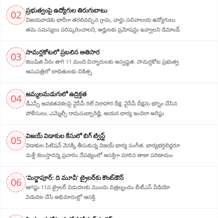
ప్ర‌భుత్వంపై ఉద్యోగుల తిరుగుబాటు
02
విజయవాడకు భారీగా తరలివచ్చిన గ్రామ‌, వార్డు సచివాలయ ఉద్యోగులు.
తమ సమస్యలు పరిష్కరించాలని, అర్హుల‌కు ప్రమోషన్లు ఇవ్వాలని డిమాండ్
సామర్లకోటలో ప్రబలిన అతిసార
03
కలుషిత నీరు తాగి 11 మంది చిన్నారులకు అస్వస్థత. సామర్లకోట ప్రభుత్వ
ఆసుపత్రిలో బాధితులకు చికిత్స
జ‌మ్మ‌ల‌మ‌డుగులో ఉద్రిక్త‌త‌
04
డీఎస్సీ అవ‌క‌త‌వ‌క‌ల‌పై వైసీపీ రిలే నిరాహార‌ దీక్ష‌. వైసీపీ దీక్ష‌ను భ‌గ్నం చేసిన
పోలీసులు. ఎమ్మెల్సీ రామసుబ్బారెడ్డి, ఆయ‌న‌ భార్య ఇందిరా అరెస్టు
విజ‌య్ విడాకుల కేసులో బిగ్ ట్విస్ట్‌
05
విడాకుల‌ పిటిషన్ వెన‌క్కి తీసుకున్న విజ‌య్ భార్య‌ సంగీత. భార్య‌భ‌ర్త‌లిద్ద‌రూ
మళ్లీ కలుస్తారన్న ప్రచారం నేపథ్యంలో ఆస‌క్తిగా మారిన తాజా పరిణామం
'మిర్జాపూర్: ది మూవీ' ట్రైలర్‌కు కౌంట్‌డౌన్
06
ఆగస్టు 11న ట్రైలర్ విడుదలకు ముందు చిత్రబృందం బీటీఎస్ వీడియో
విడుదల చేసి అభిమానుల్లో ఆసక్తి.