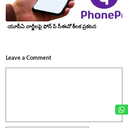
యూపీఏ చార్జీల‌పై ఫోన్ పే సీఈవో కీల‌క ప్ర‌క‌ట‌న‌
Leave a Comment
Comment