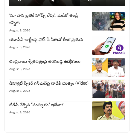
‘మా పాప బ్రతికే హోప్స్ లేవు’.. మెడికో తండ్రి
కన్నీరు
August 8, 2026
యూపీఏ చార్జీల‌పై ఫోన్ పే సీఈవో కీల‌క ప్ర‌క‌ట‌న‌
August 8, 2026
చంద్రబాబు శ్వేతపత్రంపై తిర‌గ‌బ‌డ్డ ఉద్యోగులు
August 8, 2026
డిప్యూటీ స్పీకర్ గన్‌మెన్‌పై దాడికి య‌త్నం (Video)
August 8, 2026
టీడీపీ నేర్పిన‌ “సంస్కారం” ఇదేనా?
August 8, 2026