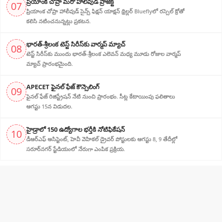
ప్రియాంక చోప్రా మరో హాలీవుడ్ ప్రాజెక్ట్
07
ప్రియాంక చోప్రా హాలీవుడ్ సైన్స్ ఫిక్షన్ యాక్షన్ థ్రిల్లర్ Blueflyలో రస్సెల్ క్రోతో
కలిసి నటించనున్నట్లు ప్రకటన.
భారత్-శ్రీలంక టెస్ట్ సిరీస్‌కు వార్మప్ మ్యాచ్
08
టెస్ట్ సిరీస్‌కు ముందు భారత్-శ్రీలంక ఎలెవన్ మధ్య మూడు రోజుల వార్మప్
మ్యాచ్ ప్రారంభమైంది.
APECET ఫైనల్ ఫేజ్ కౌన్సెలింగ్
09
ఫైనల్ ఫేజ్ రిజిస్ట్రేషన్ నేటి నుంచి ప్రారంభం. సీట్ల కేటాయింపు ఫలితాలు
ఆగస్టు 15న విడుదల.
హైడ్రాలో 150 ఉద్యోగాల భర్తీకి నోటిఫికేషన్
10
డీఆర్‌ఎఫ్ అసిస్టెంట్, హెవీ వెహికల్ డ్రైవర్ పోస్టులకు ఆగస్టు 8, 9 తేదీల్లో
సరూర్‌నగర్ స్టేడియంలో నేరుగా ఎంపిక ప్రక్రియ.