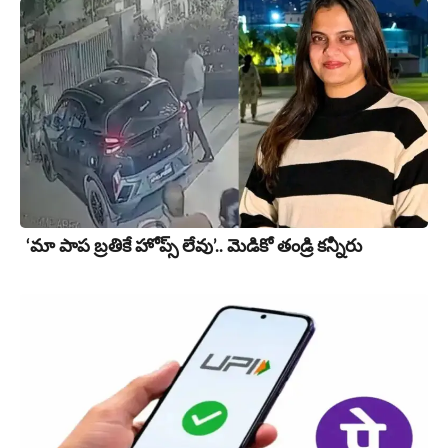
‘మా పాప బ్రతికే హోప్స్ లేవు’.. మెడికో తండ్రి కన్నీరు