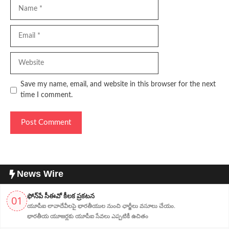
Name
Email
Website
Save my name, email, and website in this browser for the next
time I comment.
News Wire
ఫోన్‌పే సీఈవో కీలక ప్రకటన
01
యూపీఐ లావాదేవీలపై భారతీయుల నుంచి ఛార్జీలు వసూలు చేయం.
భారతీయ యూజర్లకు యూపీఐ సేవలు ఎప్పటికీ ఉచితం