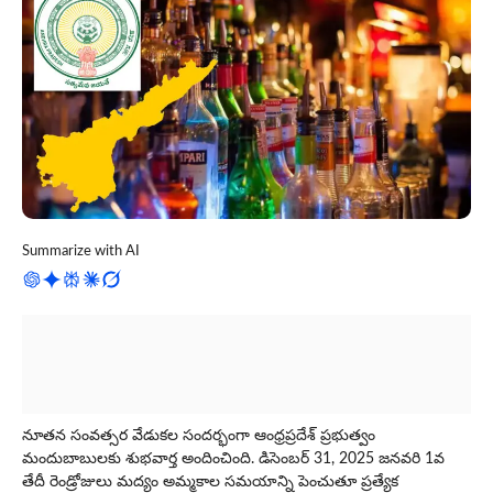
Summarize with AI
నూతన సంవత్సర వేడుకల సందర్భంగా ఆంధ్రప్రదేశ్‌ ప్రభుత్వం
మందుబాబులకు శుభవార్త అందించింది. డిసెంబ‌ర్ 31, 2025 జ‌న‌వ‌రి 1వ
తేదీ రెండ్రోజులు మద్యం అమ్మకాల సమయాన్ని పెంచుతూ ప్రత్యేక