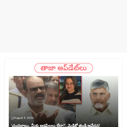
తాజా అప్‌డేట్‌లు
August 9, 2026
‘చంద్రబాబు.. మీకు ఆడపిల్లలు లేరా?’.. మెడికో తండ్రి ఆవేదన!