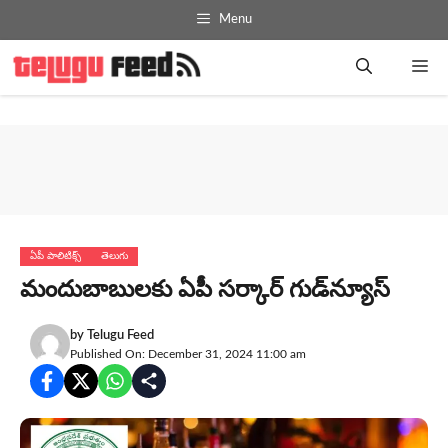
Skip
Menu
to
content
Me
ఏపీ పాలిటిక్స్
తెలుగు
మందుబాబుల‌కు ఏపీ స‌ర్కార్ గుడ్‌న్యూస్‌
by
Telugu Feed
Published On: December 31, 2024 11:00 am