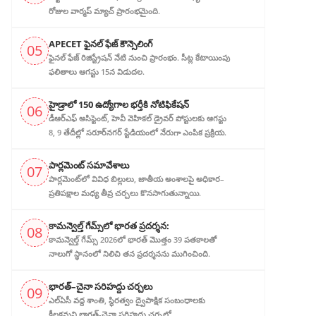
రోజుల వార్మప్ మ్యాచ్ ప్రారంభమైంది.
APECET ఫైనల్ ఫేజ్ కౌన్సెలింగ్
05
ఫైనల్ ఫేజ్ రిజిస్ట్రేషన్ నేటి నుంచి ప్రారంభం. సీట్ల కేటాయింపు
ఫలితాలు ఆగస్టు 15న విడుదల.
హైడ్రాలో 150 ఉద్యోగాల భర్తీకి నోటిఫికేషన్
06
డీఆర్‌ఎఫ్ అసిస్టెంట్, హెవీ వెహికల్ డ్రైవర్ పోస్టులకు ఆగస్టు
8, 9 తేదీల్లో సరూర్‌నగర్ స్టేడియంలో నేరుగా ఎంపిక ప్రక్రియ.
పార్లమెంట్ సమావేశాలు
07
పార్లమెంట్‌లో వివిధ బిల్లులు, జాతీయ అంశాలపై అధికార–
ప్రతిపక్షాల మధ్య తీవ్ర చర్చలు కొనసాగుతున్నాయి.
కామన్వెల్త్ గేమ్స్‌లో భారత ప్రదర్శన:
08
కామన్వెల్త్ గేమ్స్ 2026లో భారత్ మొత్తం 39 పతకాలతో
నాలుగో స్థానంలో నిలిచి తన ప్రదర్శనను ముగించింది.
భారత్–చైనా సరిహద్దు చర్చలు
09
ఎల్‌ఏసీ వద్ద శాంతి, స్థిరత్వం ద్వైపాక్షిక సంబంధాలకు
కీలకమని భారత్-చైనా సరిహద్దు చర్చల్లో