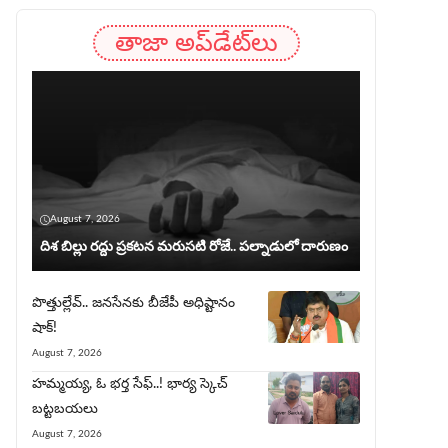
తాజా అప్‌డేట్‌లు
August 7, 2026
దిశ బిల్లు రద్దు ప్రకటన మరుసటి రోజే.. పల్నాడులో దారుణం
పొత్తుల్లేవ్.. జనసేనకు బీజేపీ అధిష్టానం
షాక్!
August 7, 2026
హ‌మ్మ‌య్య, ఓ భ‌ర్త సేఫ్..! భార్య‌ స్కెచ్
బ‌ట్ట‌బ‌య‌లు
August 7, 2026