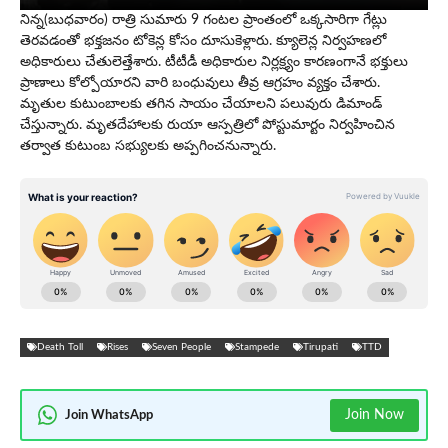
నిన్న(బుధవారం) రాత్రి సుమారు 9 గంటల ప్రాంతంలో ఒక్కసారిగా గేట్లు
తెరవడంతో భక్తజనం టోకెన్ల కోసం దూసుకెళ్లారు. క్యూలెన్ల నిర్వహణలో
అధికారులు చేతులెత్తేశారు. టీటీడీ అధికారుల నిర్ల‌క్ష్యం కార‌ణంగానే భ‌క్తులు
ప్రాణాలు కోల్పోయార‌ని వారి బంధువులు తీవ్ర ఆగ్ర‌హం వ్య‌క్తం చేశారు.
మృతుల కుటుంబాల‌కు త‌గిన సాయం చేయాల‌ని ప‌లువురు డిమాండ్
చేస్తున్నారు. మృతదేహాల‌కు రుయా ఆస్ప‌త్రిలో పోస్టుమార్టం నిర్వ‌హించిన
త‌ర్వాత కుటుంబ సభ్యులకు అప్పగించ‌నున్నారు.
Death Toll
Rises
Seven People
Stampede
Tirupati
TTD
Join Now
Join WhatsApp