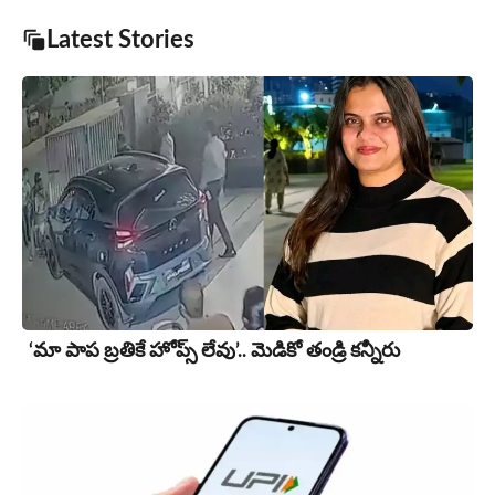
Latest Stories
‘మా పాప బ్రతికే హోప్స్ లేవు’.. మెడికో తండ్రి కన్నీరు