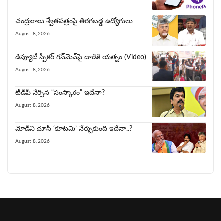
చంద్రబాబు శ్వేతపత్రంపై తిర‌గ‌బ‌డ్డ ఉద్యోగులు
August 8, 2026
డిప్యూటీ స్పీకర్ గన్‌మెన్‌పై దాడికి య‌త్నం (Video)
August 8, 2026
టీడీపీ నేర్పిన‌ “సంస్కారం” ఇదేనా?
August 8, 2026
మోడీని చూసి ‘కూట‌మి’ నేర్చుకుంది ఇదేనా..?
August 8, 2026