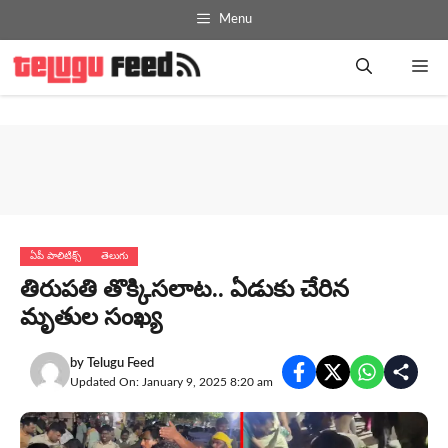
Skip
Menu
to
content
Me
ఏపీ పాలిటిక్స్
తెలుగు
తిరుపతి తొక్కిసలాట.. ఏడుకు చేరిన
మృతుల సంఖ్య
by
Telugu Feed
Updated On: January 9, 2025 8:20 am