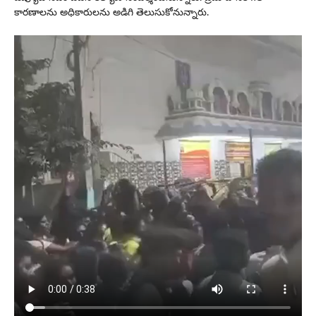
కార‌ణాల‌ను అధికారుల‌ను అడిగి తెలుసుకోనున్నారు.