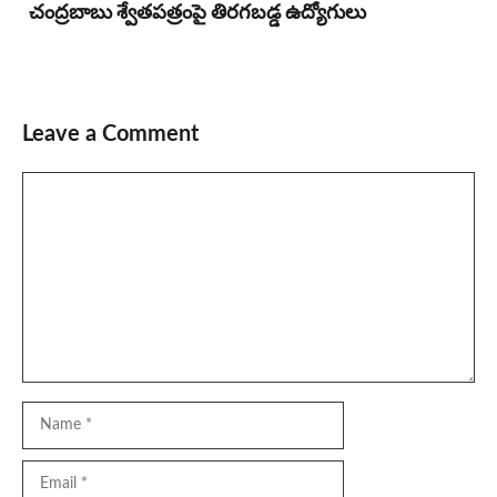
చంద్రబాబు శ్వేతపత్రంపై తిర‌గ‌బ‌డ్డ ఉద్యోగులు
Leave a Comment
Comment
Name
Email