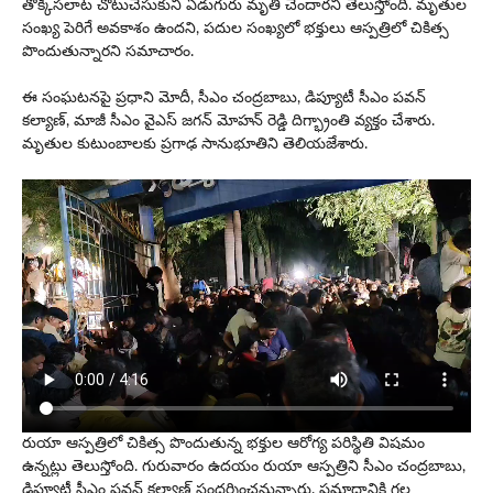
తొక్కిసలాట చోటుచేసుకుని ఏడుగురు మృతి చెందారని తెలుస్తోంది. మృతుల
సంఖ్య పెరిగే అవకాశం ఉందని, పదుల సంఖ్యలో భక్తులు ఆస్పత్రిలో చికిత్స
పొందుతున్నారని స‌మాచారం.
ఈ సంఘటనపై ప్ర‌ధాని మోదీ, సీఎం చంద్రబాబు, డిప్యూటీ సీఎం పవన్‌
కల్యాణ్‌, మాజీ సీఎం వైఎస్‌ జగన్‌ మోహన్‌ రెడ్డి దిగ్భ్రాంతి వ్యక్తం చేశారు.
మృతుల కుటుంబాల‌కు ప్ర‌గాఢ సానుభూతిని తెలియ‌జేశారు.
రుయా ఆస్పత్రిలో చికిత్స పొందుతున్న భక్తుల ఆరోగ్య పరిస్థితి విషమం
ఉన్న‌ట్లు తెలుస్తోంది. గురువారం ఉదయం రుయా ఆస్పత్రిని సీఎం చంద్రబాబు,
డిప్యూటీ సీఎం పవన్ కల్యాణ్ సందర్శించ‌నున్నారు. ప్ర‌మాదానికి గ‌ల