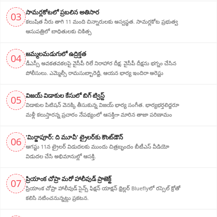
సామర్లకోటలో ప్రబలిన అతిసార
03
కలుషిత నీరు తాగి 11 మంది చిన్నారులకు అస్వస్థత. సామర్లకోట ప్రభుత్వ
ఆసుపత్రిలో బాధితులకు చికిత్స
జ‌మ్మ‌ల‌మ‌డుగులో ఉద్రిక్త‌త‌
04
డీఎస్సీ అవ‌క‌త‌వ‌క‌ల‌పై వైసీపీ రిలే నిరాహార‌ దీక్ష‌. వైసీపీ దీక్ష‌ను భ‌గ్నం చేసిన
పోలీసులు. ఎమ్మెల్సీ రామసుబ్బారెడ్డి, ఆయ‌న‌ భార్య ఇందిరా అరెస్టు
విజ‌య్ విడాకుల కేసులో బిగ్ ట్విస్ట్‌
05
విడాకుల‌ పిటిషన్ వెన‌క్కి తీసుకున్న విజ‌య్ భార్య‌ సంగీత. భార్య‌భ‌ర్త‌లిద్ద‌రూ
మళ్లీ కలుస్తారన్న ప్రచారం నేపథ్యంలో ఆస‌క్తిగా మారిన తాజా పరిణామం
'మిర్జాపూర్: ది మూవీ' ట్రైలర్‌కు కౌంట్‌డౌన్
06
ఆగస్టు 11న ట్రైలర్ విడుదలకు ముందు చిత్రబృందం బీటీఎస్ వీడియో
విడుదల చేసి అభిమానుల్లో ఆసక్తి.
ప్రియాంక చోప్రా మరో హాలీవుడ్ ప్రాజెక్ట్
07
ప్రియాంక చోప్రా హాలీవుడ్ సైన్స్ ఫిక్షన్ యాక్షన్ థ్రిల్లర్ Blueflyలో రస్సెల్ క్రోతో
కలిసి నటించనున్నట్లు ప్రకటన.