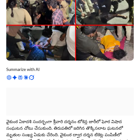
Summarize with AI
వైకుంఠ ఏకాద‌శి సంద‌ర్భంగా శ్రీ‌వారి ద‌ర్శ‌నం టోకెన్ల జారీలో ఘోర విషాద
సంఘ‌ట‌న చోటు చేసుకుంది. తిరుపతిలో జ‌రిగిన తొక్కిసలాట ఘ‌ట‌న‌లో
మృతుల సంఖ్య ఏడుకు చేరింది. వైకుంఠ ద్వార దర్శన టికెట్ల పంపిణీలో