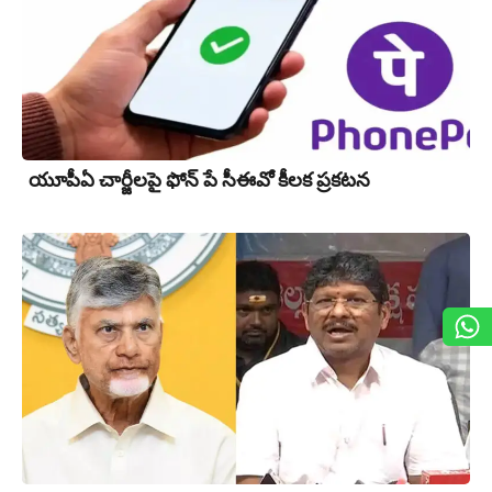
యూపీఏ చార్జీల‌పై ఫోన్ పే సీఈవో కీల‌క ప్ర‌క‌ట‌న‌