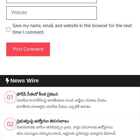
Website
Save my name, email, and website in this browser for the next
time I comment.
News Wire
ఫోన్‌పే సీఈవో కీలక ప్రకటన
01
యూపీఐ లావాదేవీలపై భారతీయుల నుంచి ఛార్జీలు వసూలు చేయం.
భారతీయ యూజర్లకు యూపీఐ సేవలు ఎప్పటికీ ఉచితం
ప్ర‌భుత్వంపై ఉద్యోగుల తిరుగుబాటు
02
విజయవాడకు భారీగా తరలివచ్చిన గ్రామ‌, వార్డు సచివాలయ ఉద్యోగులు.
తమ సమస్యలు పరిష్కరించాలని, అర్హుల‌కు ప్రమోషన్లు ఇవ్వాలని డిమాండ్