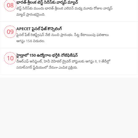
భారత్-శ్రీలంక టెస్ట్ సిరీస్‌కు వార్మప్ మ్యాచ్
08
టెస్ట్ సిరీస్‌కు ముందు భారత్-శ్రీలంక ఎలెవన్ మధ్య మూడు రోజుల వార్మప్
మ్యాచ్ ప్రారంభమైంది.
APECET ఫైనల్ ఫేజ్ కౌన్సెలింగ్
09
ఫైనల్ ఫేజ్ రిజిస్ట్రేషన్ నేటి నుంచి ప్రారంభం. సీట్ల కేటాయింపు ఫలితాలు
ఆగస్టు 15న విడుదల.
హైడ్రాలో 150 ఉద్యోగాల భర్తీకి నోటిఫికేషన్
10
డీఆర్‌ఎఫ్ అసిస్టెంట్, హెవీ వెహికల్ డ్రైవర్ పోస్టులకు ఆగస్టు 8, 9 తేదీల్లో
సరూర్‌నగర్ స్టేడియంలో నేరుగా ఎంపిక ప్రక్రియ.