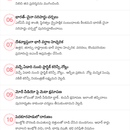
నిలిచి తన ప్రదర్శనను ముగించింది.
భారత్–చైనా సరిహద్దు చర్చలు
06
ఎల్‌ఏసీ వద్ద శాంతి, స్థిరత్వం ద్వైపాక్షిక సంబంధాలకు కీలకమని భారత్-చైనా
సరిహద్దు చర్చల్లో పునరుద్ఘాటించాయి.
దేశవ్యాప్తంగా భారీ వర్షాల హెచ్చరిక
07
ఉత్తర, తూర్పు రాష్ట్రాలకు భారీ వర్షాల హెచ్చరిక. వరదలు, కొండచరియల
ప్రమాదంపై ఐఎండీ అప్రమత్తం చేసింది.
వచ్చే ఏడాది నుంచి ప్లాస్టిక్ కరెన్సీ నోట్లు
08
వచ్చే ఏడాది నుంచి ప్లాస్టిక్ కరెన్సీ నోట్లు.. ఆర్బీఐ ప్రకటన. నోట్ల మన్నిక పెంపు,
నకిలీ కరెన్సీ నియంత్రణే లక్ష్యమని వెల్లడి.
మోదీ వీడియో పై మెటా క్షమాపణ
09
మెటా లోపంతో మోదీ వీడియో బ్లాక్.. కంపెనీ క్షమాపణ. ఇలాంటి తప్పిదాలు
పునరావృతం కాకుండా చర్యలు తీసుకుంటామని వెల్లడి.
పెదకూరపాడులో దారుణం
10
ఇంట్లోకి చొరబడి దంపతులపై కత్తులతో దాడి చేసిన దుండగులు. ఆధార్ కార్డు
కావాలని ఇంట్లోకి వచ్చి దాడి. భార్య మృతి, భర్త పరిస్థితి విషమం