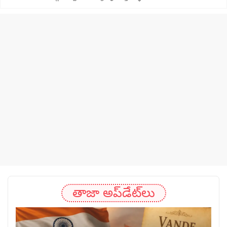
తాజా అప్‌డేట్‌లు