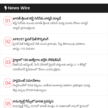
News Wire
భారత్-శ్రీలంక టెస్ట్ సిరీస్‌కు వార్మప్ మ్యాచ్
01
టెస్ట్ సిరీస్‌కు ముందు భారత్-శ్రీలంక ఎలెవన్ మధ్య మూడు రోజుల వార్మప్
మ్యాచ్ ప్రారంభమైంది.
APECET ఫైనల్ ఫేజ్ కౌన్సెలింగ్
02
ఫైనల్ ఫేజ్ రిజిస్ట్రేషన్ నేటి నుంచి ప్రారంభం. సీట్ల కేటాయింపు ఫలితాలు
ఆగస్టు 15న విడుదల.
హైడ్రాలో 150 ఉద్యోగాల భర్తీకి నోటిఫికేషన్
03
డీఆర్‌ఎఫ్ అసిస్టెంట్, హెవీ వెహికల్ డ్రైవర్ పోస్టులకు ఆగస్టు 8, 9 తేదీల్లో
సరూర్‌నగర్ స్టేడియంలో నేరుగా ఎంపిక ప్రక్రియ.
పార్లమెంట్ సమావేశాలు
04
పార్లమెంట్‌లో వివిధ బిల్లులు, జాతీయ అంశాలపై అధికార–ప్రతిపక్షాల మధ్య
తీవ్ర చర్చలు కొనసాగుతున్నాయి.
కామన్వెల్త్ గేమ్స్‌లో భారత ప్రదర్శన:
05
కామన్వెల్త్ గేమ్స్ 2026లో భారత్ మొత్తం 39 పతకాలతో నాలుగో స్థానంలో