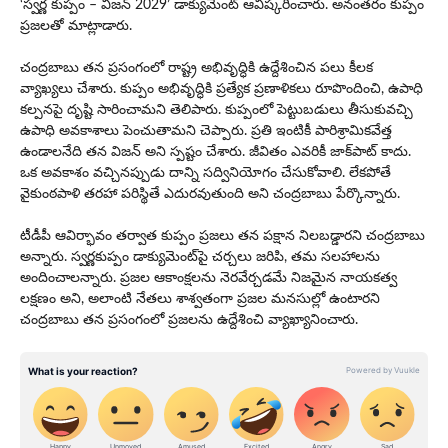
‘స్వర్ణ కుప్పం – విజన్ 2029’ డాక్యుమెంట్ ఆవిష్కరించారు. అనంత‌రం కుప్పం
ప్రజలతో మాట్లాడారు.
చంద్రబాబు తన ప్రసంగంలో రాష్ట్ర అభివృద్ధికి ఉద్దేశించిన పలు కీల‌క
వ్యాఖ్య‌లు చేశారు. కుప్పం అభివృద్ధికి ప్రత్యేక ప్రణాళికలు రూపొందించి, ఉపాధి
కల్పనపై దృష్టి సారించామ‌ని తెలిపారు. కుప్పంలో పెట్టుబడులు తీసుకువచ్చి
ఉపాధి అవకాశాలు పెంచుతామని చెప్పారు. ప్రతి ఇంటికీ పారిశ్రామికవేత్త
ఉండాలనేది త‌న విజన్ అని స్పష్టం చేశారు. జీవితం ఎవరికీ జాక్‌పాట్ కాదు.
ఒక అవకాశం వచ్చినప్పుడు దాన్ని సద్వినియోగం చేసుకోవాలి. లేకపోతే
వైకుంఠపాళి తరహా పరిస్థితే ఎదురవుతుంది అని చంద్రబాబు పేర్కొన్నారు.
టీడీపీ ఆవిర్భావం తర్వాత కుప్పం ప్రజలు త‌న‌ పక్షాన నిలబడ్డారని చంద్ర‌బాబు
అన్నారు. స్వ‌ర్ణ‌కుప్పం డాక్యుమెంట్‌పై చర్చలు జరిపి, తమ సలహాలను
అందించాలన్నారు. ప్రజల ఆకాంక్షలను నెరవేర్చడమే నిజమైన నాయకత్వ
లక్షణం అని, అలాంటి నేతలు శాశ్వతంగా ప్రజల మనసుల్లో ఉంటారని
చంద్రబాబు తన ప్రసంగంలో ప్రజలను ఉద్దేశించి వ్యాఖ్యానించారు.