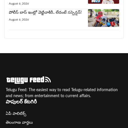
August 6, 2026
పోలీస్ బాస్ ఇంట్లో వెట్టిచాకిరీ.. లేదంటే సస్పెన్షన్!
August 6, 2026
Telugu Feed: The easiest way to read Telugu-related information
and news; from entertainment to current affairs.
పాపులర్ కేటగిరీ
ఏపీ పాలిటిక్స్
తెలంగాణ వార్తలు