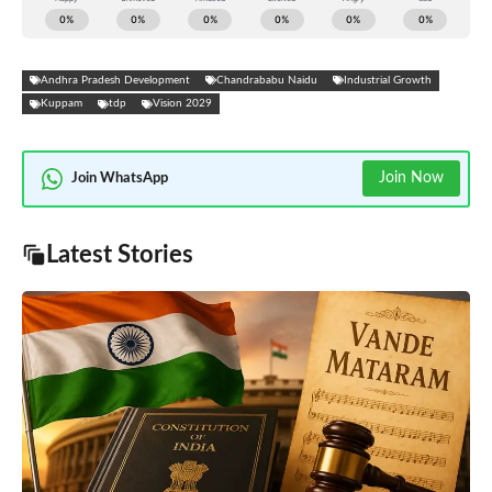
Andhra Pradesh Development
Chandrababu Naidu
Industrial Growth
Kuppam
tdp
Vision 2029
Join Now
Join WhatsApp
Latest Stories