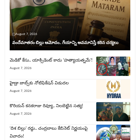
August 7, 2026
వందేమాతరం బిల్లు ఆమోదం.. గేయాన్ని అవ‌మానిస్తే క‌ఠిన చ‌ర్య‌లు
మెడికో కేసు.. యాక్సిడెంట్ కాదు ‘హత్యాయత్నమే’!
August 7, 2026
హైడ్రా జాబ్స్‌కు నోటిఫికేషన్ విడుదల
August 7, 2026
కొరియన్ కనకరాజు రివ్యూ.. నిలబెట్టిన సత్య!
August 7, 2026
‘దిశ బిల్లు’ రద్దు.. చంద్ర‌బాబు కేబినెట్ నిర్ణయంపై
వివాదం!