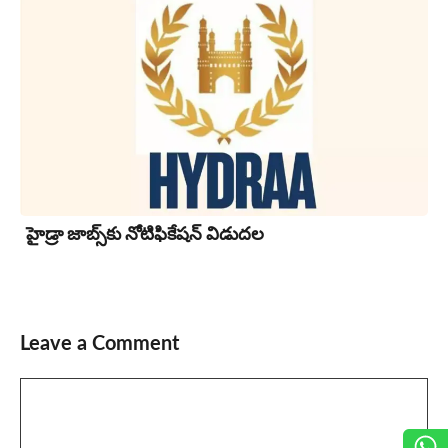
హైడ్రా జాబ్స్‌కు నోటిఫికేషన్ విడుదల
Leave a Comment
Comment