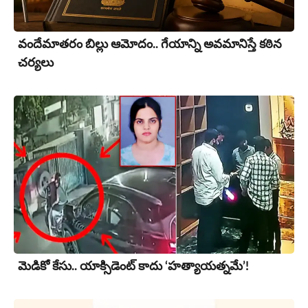
వందేమాతరం బిల్లు ఆమోదం.. గేయాన్ని అవ‌మానిస్తే క‌ఠిన
చ‌ర్య‌లు
మెడికో కేసు.. యాక్సిడెంట్ కాదు ‘హత్యాయత్నమే’!