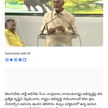
Summarize with AI
తెలుగుదేశం పార్టీ అధినేత, సీఎం చంద్రబాబు నాయుడురాష్ట్ర అభివృద్ధిపై తన
ప్రత్యేక దృష్టిని వెల్లడించారు. రాష్ట్రం అభివృద్ధి సాధించాలంటే కఠిన శ్రమ
చేయాల్సిన అవసరం ఉందని తెలిపారు. కుప్పం ప‌ర్య‌ట‌న‌లో ఉన్న ఆయ‌న