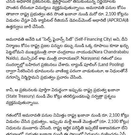
చేసిన అధికారిక ప్రకటనలకు, క్షేత్రస్థాయిలో తీసుకుంటున్న నిర్ణయాలకు
పొంతన లేదంటూ విమర్శలు వ్యక్తమవుతున్నాయి. అమరావతి పనుల కోసం
తాజాగా రాష్ట్ర ప్రభుత్వం తన సొంత ఖజానా నుండి మరో రూ. 2,100 కోట్లను
విడుదల చేస్తూ ఏపీ క్యాపిటల్ రీజియన్ డెవలప్‌మెంట్ అథారిటీ (APCRDA)కి
ఉత్తర్వులు జారీ చేసింది.
అమరావతి అనేది ఒక “సెల్ఫ్ ఫైనాన్స్ సిటీ” (Self-Financing City) అని, దీని
నిర్మాణం కోసం రాష్ట్ర ప్రజల పన్నుల డబ్బు నుండి ఒక్క రూపాయి కూడా ఖర్చు
పెట్టబోమని ముఖ్యమంత్రి నారా చంద్రబాబు నాయుడు(Nara Chandrababu
Naidu), మున్సిపల్ శాఖ మంత్రి నారాయణ(P. Narayana) గతంలో పలు
సందర్భాల్లో బహిరంగ ప్రకటనలు చేశారు. ల్యాండ్ పూలింగ్ (Land Pooling)
ద్వారా సేకరించిన భూములను వాణిజ్య పరంగా వాడుకుంటూ, ఆ నిధులతోనే
నగరాన్ని నిర్మిస్తామని ప్రభుత్వం ప్రచారం చేసింది.
కానీ, ఆ ప్రకటనలకు పూర్తిగా విరుద్ధంగా ఇప్పుడు రాష్ట్ర ప్రభుత్వ ఖజానా
(State Treasury) నుండి వేల కోట్లు తరలిస్తుండటంపై సర్వత్రా ప్రశ్నలు
వ్యక్తమవుతున్నాయి.
గతంలోనే అమరావతి పనుల నిమిత్తం రాష్ట్ర ఖజానా నుండి రూ. 2,100 కోట్లు
విడుదల చేసిన ప్రభుత్వం.. ఇప్పుడు మళ్లీ అంతే మొత్తంలో (రూ. 2,100 కోట్లు)
నిధులను మంజూరు చేసింది. రాష్ట్ర ఆర్థిక పరిస్థితి ఇప్పటికే ఆశాజనకంగా లేని
తరుణంలో, ప్రభుత్వ ఖజానా నుండి ఈ స్థాయిలో నిధులను మళ్లించడం ఏపీ