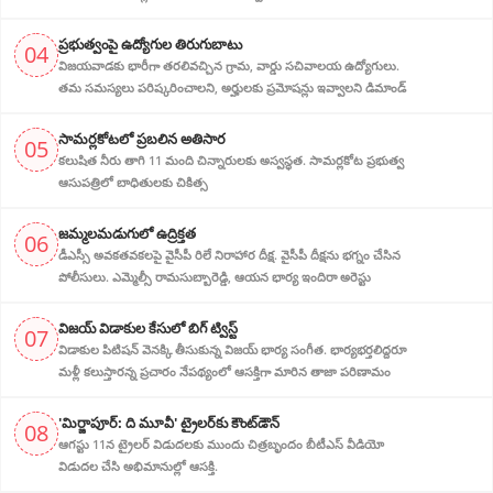
ప్ర‌భుత్వంపై ఉద్యోగుల తిరుగుబాటు
04
విజయవాడకు భారీగా తరలివచ్చిన గ్రామ‌, వార్డు సచివాలయ ఉద్యోగులు.
తమ సమస్యలు పరిష్కరించాలని, అర్హుల‌కు ప్రమోషన్లు ఇవ్వాలని డిమాండ్
సామర్లకోటలో ప్రబలిన అతిసార
05
కలుషిత నీరు తాగి 11 మంది చిన్నారులకు అస్వస్థత. సామర్లకోట ప్రభుత్వ
ఆసుపత్రిలో బాధితులకు చికిత్స
జ‌మ్మ‌ల‌మ‌డుగులో ఉద్రిక్త‌త‌
06
డీఎస్సీ అవ‌క‌త‌వ‌క‌ల‌పై వైసీపీ రిలే నిరాహార‌ దీక్ష‌. వైసీపీ దీక్ష‌ను భ‌గ్నం చేసిన
పోలీసులు. ఎమ్మెల్సీ రామసుబ్బారెడ్డి, ఆయ‌న‌ భార్య ఇందిరా అరెస్టు
విజ‌య్ విడాకుల కేసులో బిగ్ ట్విస్ట్‌
07
విడాకుల‌ పిటిషన్ వెన‌క్కి తీసుకున్న విజ‌య్ భార్య‌ సంగీత. భార్య‌భ‌ర్త‌లిద్ద‌రూ
మళ్లీ కలుస్తారన్న ప్రచారం నేపథ్యంలో ఆస‌క్తిగా మారిన తాజా పరిణామం
'మిర్జాపూర్: ది మూవీ' ట్రైలర్‌కు కౌంట్‌డౌన్
08
ఆగస్టు 11న ట్రైలర్ విడుదలకు ముందు చిత్రబృందం బీటీఎస్ వీడియో
విడుదల చేసి అభిమానుల్లో ఆసక్తి.