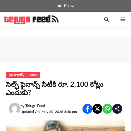
Skip
Menu
to
content
Me
ఏపీ పాలిటిక్స్
తెలుగు
సెల్ఫ్ ఫైనాన్స్ సిటీకి రూ. 2,100 కోట్లు
ఎందుకు?
by
Telugu Feed
Updated On: May 20, 2026 5:56 pm