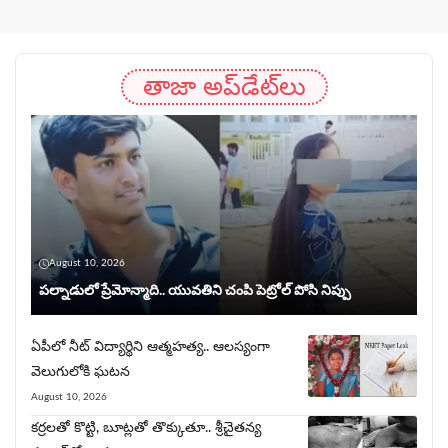
తాజా అప్‌డేట్‌లు
August 10, 2026
పల్నాడులో ప్రేమోన్మాది.. యువ‌తిని చంపి పెట్రోల్ పోసి నిప్పు
ఏపీలో నీట్ విద్యార్థిని ఆత్మహత్య.. ఆలస్యంగా
వెలుగులోకి ఘ‌ట‌న‌
August 10, 2026
కర్రలతో కొట్టి, బూట్లతో తొక్కుతూ.. శ్రీచైతన్య