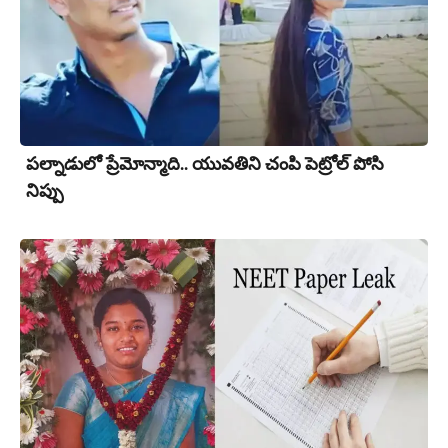
పల్నాడులో ప్రేమోన్మాది.. యువ‌తిని చంపి పెట్రోల్ పోసి
నిప్పు