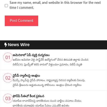
Save my name, email, and website in this browser for the next
time I comment.
News Wire
అమెరికాలో ఏపీ వ్య‌క్తి దుర్మరణం
01
ఇటీవ‌ల అమెరికా వెళ్లి సాఫ్ట్‌వేర్ ఉద్యోగంలో చేరిన తిరుపతి జిల్లాకు చెందిన
దిలీప్(30). ఫ్రెండ్స్‌తో క‌లిసి కారులో వెళ్తుండగా ప్ర‌మాదం, దిలీప్ మృతి
వైసీపీ ర్యాలీల‌పై ఆంక్ష‌లు
02
డీఎస్సీ స్కామ్‌పై వైసీపీ పోరాటం. రాష్ట్ర‌వ్యాప్త నిర‌స‌న ర్యాలీల‌కు పిలుపు.
వైసీపీ శ్రేణుల‌ను అడ్డుకుంటున్న పోలీసులు. ఆంక్ష‌లు ఛేదించి ర్యాలీలు
ఫోన్‌పే సీఈవో కీలక ప్రకటన
03
యూపీఐ లావాదేవీలపై భారతీయుల నుంచి ఛార్జీలు వసూలు చేయం.
భారతీయ యూజర్లకు యూపీఐ సేవలు ఎప్పటికీ ఉచితం