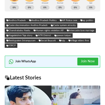
Andhra Pradesh
Andhra Pradesh Politics
AP Police case
ap politics
Caste discrimination Andhra Pradesh
Caste system atrocity
Chandrababu Naidu
Human rights violation AP
Intercaste love marriage
Nagalakshmi Teja story
NTR District
pawan kalyan
Reddypalem Srirampuram
Social Boycott
tdp
Village elders fine
YSRCP
Join Now
Join WhatsApp
Latest Stories