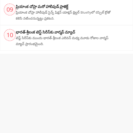
ప్రియాంక చోప్రా మరో హాలీవుడ్ ప్రాజెక్ట్
09
ప్రియాంక చోప్రా హాలీవుడ్ సైన్స్ ఫిక్షన్ యాక్షన్ థ్రిల్లర్ Blueflyలో రస్సెల్ క్రోతో
కలిసి నటించనున్నట్లు ప్రకటన.
భారత్-శ్రీలంక టెస్ట్ సిరీస్‌కు వార్మప్ మ్యాచ్
10
టెస్ట్ సిరీస్‌కు ముందు భారత్-శ్రీలంక ఎలెవన్ మధ్య మూడు రోజుల వార్మప్
మ్యాచ్ ప్రారంభమైంది.