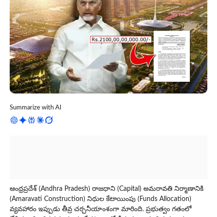
Summarize with AI
ఆంధ్రప్రదేశ్ (Andhra Pradesh) రాజధాని (Capital) అమరావతి నిర్మాణానికి
(Amaravati Construction) నిధుల కేటాయింపు (Funds Allocation)
వ్యవహారం ఇప్పుడు తీవ్ర చర్చనీయాంశంగా మారింది. ప్రభుత్వం గతంలో