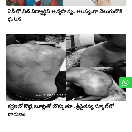
ఏపీలో నీట్ విద్యార్థిని ఆత్మహత్య.. ఆలస్యంగా వెలుగులోకి
ఘ‌ట‌న‌
కర్రలతో కొట్టి, బూట్లతో తొక్కుతూ.. శ్రీచైతన్య స్కూల్‌లో
దారుణం