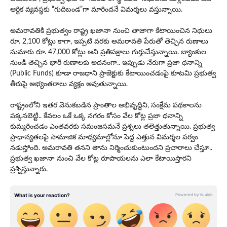
ఆర్థిక వ్యవస్థకు “గుదిబండ”గా మారిందనే విమర్శలు వస్తున్నాయి.
అమ‌రావ‌తికి ప్ర‌భుత్వం రాష్ట్ర ఖ‌జానా నుంచి తాజాగా కేటాయించిన నిధులు
రూ. 2,100 కోట్లు కాగా, ఇప్ప‌టి వ‌ర‌కు అమ‌రావ‌తి పేరుతో తెచ్చిన రుణాలు
సుమారు రూ. 47,000 కోట్లు అని ప్ర‌తిప‌క్షాలు గుర్తుచేస్తున్నాయి. బ్యాంకుల
నుండి తెచ్చిన భారీ రుణాలకు అదనంగా.. ఇప్పుడు నేరుగా ప్రజా ధనాన్ని
(Public Funds) కూడా రాజధాని ప్రాజెక్టుకు కేటాయించ‌డంపై కూట‌మి ప్ర‌భుత్వ
తీరుపై అభ్యంత‌రాలు వ్య‌క్తం అవుతున్నాయి.
రాష్ట్రంలోని ఇతర వెనుకబడిన ప్రాంతాల అభివృద్ధిని, సంక్షేమ పథకాలను
పక్కనబెట్టి.. కేవలం ఒకే ఒక్క నగరం కోసం వేల కోట్ల ప్రజా ధనాన్ని
కుమ్మరించడం ఎంతవరకు సమంజసమనే ప్రశ్నలు తలెత్తుతున్నాయి. ప్రభుత్వ
ప్రాధాన్యతలపై సామాజిక మాధ్యమాల్లోనూ పెద్ద ఎత్తున విమర్శల పర్వం
నడుస్తోంది. అమ‌రావ‌తి త‌న‌ని తాను నిర్మించుకుంటుంద‌ని ప్రచారాలు చేస్తూ..
ప్ర‌భుత్వ ఖ‌జానా నుంచి వేల కోట్ల రూపాయ‌ల‌ను ఎలా కేటాయిస్తార‌ని
ప్ర‌శ్నిస్తున్నారు.