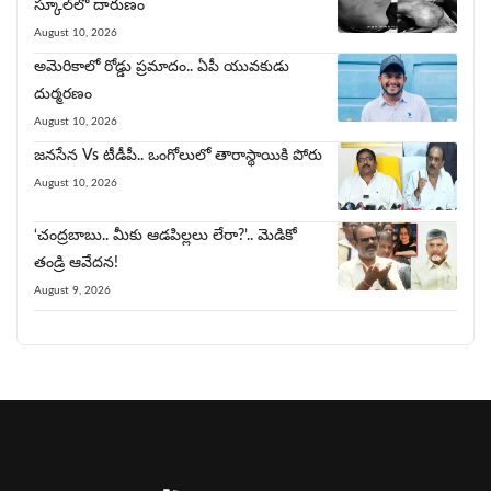
స్కూల్‌లో దారుణం
August 10, 2026
అమెరికాలో రోడ్డు ప్రమాదం.. ఏపీ యువకుడు
దుర్మరణం
August 10, 2026
జ‌న‌సేన Vs టీడీపీ.. ఒంగోలులో తారాస్థాయికి పోరు
August 10, 2026
‘చంద్రబాబు.. మీకు ఆడపిల్లలు లేరా?’.. మెడికో
తండ్రి ఆవేదన!
August 9, 2026