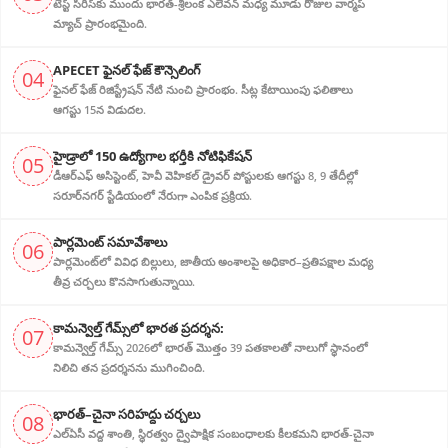
టెస్ట్ సిరీస్‌కు ముందు భారత్-శ్రీలంక ఎలెవన్ మధ్య మూడు రోజుల వార్మప్
మ్యాచ్ ప్రారంభమైంది.
APECET ఫైనల్ ఫేజ్ కౌన్సెలింగ్
04
ఫైనల్ ఫేజ్ రిజిస్ట్రేషన్ నేటి నుంచి ప్రారంభం. సీట్ల కేటాయింపు ఫలితాలు
ఆగస్టు 15న విడుదల.
హైడ్రాలో 150 ఉద్యోగాల భర్తీకి నోటిఫికేషన్
05
డీఆర్‌ఎఫ్ అసిస్టెంట్, హెవీ వెహికల్ డ్రైవర్ పోస్టులకు ఆగస్టు 8, 9 తేదీల్లో
సరూర్‌నగర్ స్టేడియంలో నేరుగా ఎంపిక ప్రక్రియ.
పార్లమెంట్ సమావేశాలు
06
పార్లమెంట్‌లో వివిధ బిల్లులు, జాతీయ అంశాలపై అధికార–ప్రతిపక్షాల మధ్య
తీవ్ర చర్చలు కొనసాగుతున్నాయి.
కామన్వెల్త్ గేమ్స్‌లో భారత ప్రదర్శన:
07
కామన్వెల్త్ గేమ్స్ 2026లో భారత్ మొత్తం 39 పతకాలతో నాలుగో స్థానంలో
నిలిచి తన ప్రదర్శనను ముగించింది.
భారత్–చైనా సరిహద్దు చర్చలు
08
ఎల్‌ఏసీ వద్ద శాంతి, స్థిరత్వం ద్వైపాక్షిక సంబంధాలకు కీలకమని భారత్-చైనా