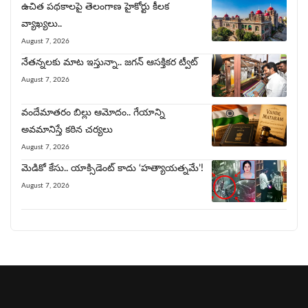
ఉచిత పథకాలపై తెలంగాణ హైకోర్టు కీలక
వ్యాఖ్యలు..
August 7, 2026
నేత‌న్న‌ల‌కు మాట ఇస్తున్నా.. జ‌గ‌న్ ఆసక్తిక‌ర ట్వీట్‌
August 7, 2026
వందేమాతరం బిల్లు ఆమోదం.. గేయాన్ని
అవ‌మానిస్తే క‌ఠిన చ‌ర్య‌లు
August 7, 2026
మెడికో కేసు.. యాక్సిడెంట్ కాదు ‘హత్యాయత్నమే’!
August 7, 2026