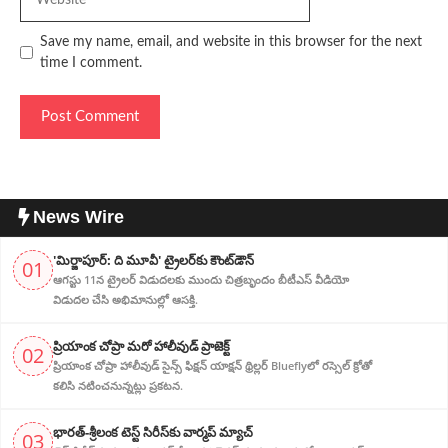
Save my name, email, and website in this browser for the next
time I comment.
News Wire
'మిర్జాపూర్: ది మూవీ' ట్రైలర్‌కు కౌంట్‌డౌన్
01
ఆగస్టు 11న ట్రైలర్ విడుదలకు ముందు చిత్రబృందం బీటీఎస్ వీడియో
విడుదల చేసి అభిమానుల్లో ఆసక్తి.
ప్రియాంక చోప్రా మరో హాలీవుడ్ ప్రాజెక్ట్
02
ప్రియాంక చోప్రా హాలీవుడ్ సైన్స్ ఫిక్షన్ యాక్షన్ థ్రిల్లర్ Blueflyలో రస్సెల్ క్రోతో
కలిసి నటించనున్నట్లు ప్రకటన.
భారత్-శ్రీలంక టెస్ట్ సిరీస్‌కు వార్మప్ మ్యాచ్
03