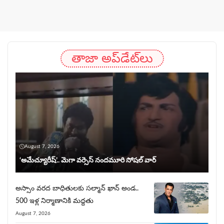
తాజా అప్‌డేట్‌లు
August 7, 2026
‘అమేచ్యూరీష్’.. మెగా వర్సెస్ నందమూరి సోషల్ వార్
అస్సాం వరద బాధితులకు సల్మాన్ ఖాన్ అండ..
500 ఇళ్ల నిర్మాణానికి మద్దతు
August 7, 2026