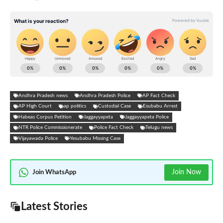
Andhra Pradesh news
Andhra Pradesh Police
AP Fact Check
AP High Court
ap politics
Custodial Case
Esubabu Arrest
Habeas Corpus Petition
Jaggayyapeta
Jaggayyapeta Police
NTR Police Commissionerate
Police Fact Check
Telugu news
Vijayawada Police
Yesubabu Missing Case
Join Now
Join WhatsApp
Latest Stories