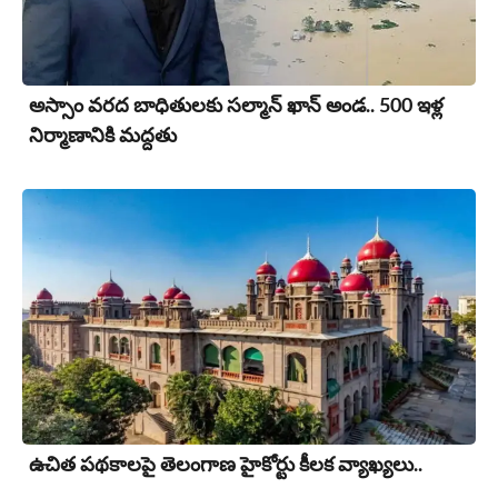
అస్సాం వరద బాధితులకు సల్మాన్ ఖాన్ అండ.. 500 ఇళ్ల
నిర్మాణానికి మద్దతు
ఉచిత పథకాలపై తెలంగాణ హైకోర్టు కీలక వ్యాఖ్యలు..