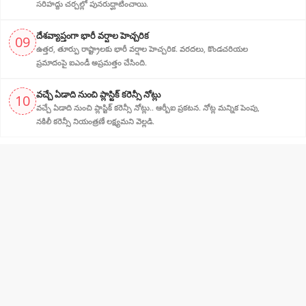
సరిహద్దు చర్చల్లో పునరుద్ఘాటించాయి.
దేశవ్యాప్తంగా భారీ వర్షాల హెచ్చరిక
09
ఉత్తర, తూర్పు రాష్ట్రాలకు భారీ వర్షాల హెచ్చరిక. వరదలు, కొండచరియల
ప్రమాదంపై ఐఎండీ అప్రమత్తం చేసింది.
వచ్చే ఏడాది నుంచి ప్లాస్టిక్ కరెన్సీ నోట్లు
10
వచ్చే ఏడాది నుంచి ప్లాస్టిక్ కరెన్సీ నోట్లు.. ఆర్బీఐ ప్రకటన. నోట్ల మన్నిక పెంపు,
నకిలీ కరెన్సీ నియంత్రణే లక్ష్యమని వెల్లడి.