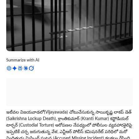
Summarize with AI
ఇటీవల విజయవాడలో(Vijayawada) చోటుచేసుకున్న సాయికృష్ణ లాకప్ డెత్
(Saikrishna Lockup Death), క్రాంతికుమార్ (Kranti Kumar) కస్టోడియల్
టార్చర్ (Custodial Torture) ఆరోపణల నేపథ్యంలో పోలీసుల వ్యవహారశైలిపై
ఇప్పటికే చర్చ జరుగుతున్న వేళ, ఎన్టీఆర్ పోలీస్ కమిషనరేట్ పరిధిలో మరో
నిందితుడు మిస్సింగ్ ఘ‌ట‌న (Accused Missing Incident) క‌ల‌క‌లం రేపింది.