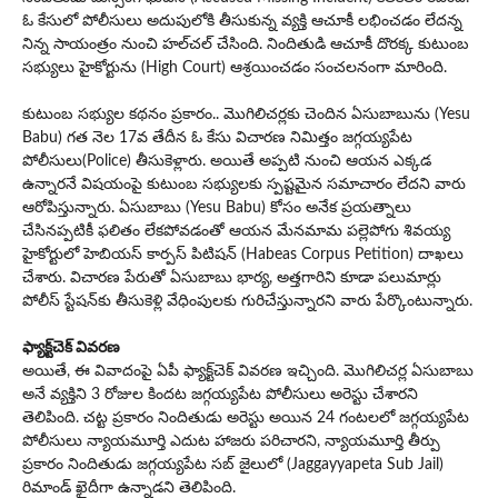
ఓ కేసులో పోలీసులు అదుపులోకి తీసుకున్న వ్యక్తి ఆచూకీ లభించడం లేదన్న
నిన్న సాయంత్రం నుంచి హ‌ల్‌చ‌ల్ చేసింది. నిందితుడి ఆచూకీ దొర‌క్క‌ కుటుంబ
సభ్యులు హైకోర్టును (High Court) ఆశ్రయించడం సంచ‌ల‌నంగా మారింది.
కుటుంబ సభ్యుల కథనం ప్రకారం.. మొగిలిచర్లకు చెందిన ఏసుబాబును (Yesu
Babu) గత నెల 17వ తేదీన ఓ కేసు విచారణ నిమిత్తం జగ్గయ్యపేట
పోలీసులు(Police) తీసుకెళ్లారు. అయితే అప్పటి నుంచి ఆయన ఎక్కడ
ఉన్నారనే విషయంపై కుటుంబ సభ్యులకు స్పష్టమైన సమాచారం లేదని వారు
ఆరోపిస్తున్నారు. ఏసుబాబు (Yesu Babu) కోసం అనేక ప్రయత్నాలు
చేసినప్పటికీ ఫలితం లేకపోవడంతో ఆయన మేనమామ పల్లెపోగు శివయ్య
హైకోర్టులో హెబియస్ కార్పస్ పిటిషన్ (Habeas Corpus Petition) దాఖలు
చేశారు. విచారణ పేరుతో ఏసుబాబు భార్య, అత్తగారిని కూడా పలుమార్లు
పోలీస్ స్టేషన్‌కు తీసుకెళ్లి వేధింపులకు గురిచేస్తున్నారని వారు పేర్కొంటున్నారు.
ఫ్యాక్ట్‌చెక్ వివ‌ర‌ణ‌
అయితే, ఈ వివాదంపై ఏపీ ఫ్యాక్ట్‌చెక్ వివ‌ర‌ణ ఇచ్చింది. మొగిలిచర్ల ఏసుబాబు
అనే వ్యక్తిని 3 రోజుల కిందట జగ్గయ్యపేట పోలీసులు అరెస్టు చేశారని
తెలిపింది. చట్ట ప్రకారం నిందితుడు అరెస్టు అయిన 24 గంటలలో జగ్గయ్యపేట
పోలీసులు న్యాయమూర్తి ఎదుట హాజరు పరిచారని, న్యాయ‌మూర్తి తీర్పు
ప్ర‌కారం నిందితుడు జగ్గయ్యపేట సబ్ జైలులో (Jaggayyapeta Sub Jail)
రిమాండ్ ఖైదీగా ఉన్నాడ‌ని తెలిపింది.