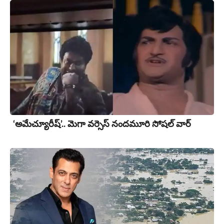
‘అమేచ్యూరీష్’.. మెగా వర్సెస్ నందమూరి సోషల్ వార్