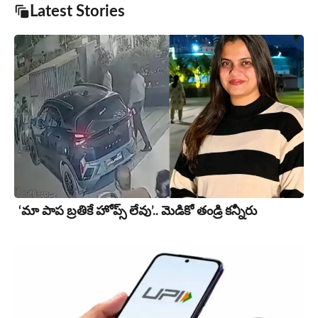
Latest Stories
‘మా పాప బ్రతికే హోప్స్ లేవు’.. మెడికో తండ్రి కన్నీరు