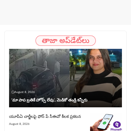
తాజా అప్‌డేట్‌లు
August 8, 2026
‘మా పాప బ్రతికే హోప్స్ లేవు’.. మెడికో తండ్రి కన్నీరు
యూపీఏ చార్జీల‌పై ఫోన్ పే సీఈవో కీల‌క ప్ర‌క‌ట‌న‌
August 8, 2026