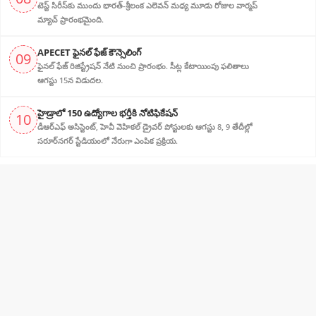
టెస్ట్ సిరీస్‌కు ముందు భారత్-శ్రీలంక ఎలెవన్ మధ్య మూడు రోజుల వార్మప్
మ్యాచ్ ప్రారంభమైంది.
APECET ఫైనల్ ఫేజ్ కౌన్సెలింగ్
09
ఫైనల్ ఫేజ్ రిజిస్ట్రేషన్ నేటి నుంచి ప్రారంభం. సీట్ల కేటాయింపు ఫలితాలు
ఆగస్టు 15న విడుదల.
హైడ్రాలో 150 ఉద్యోగాల భర్తీకి నోటిఫికేషన్
10
డీఆర్‌ఎఫ్ అసిస్టెంట్, హెవీ వెహికల్ డ్రైవర్ పోస్టులకు ఆగస్టు 8, 9 తేదీల్లో
సరూర్‌నగర్ స్టేడియంలో నేరుగా ఎంపిక ప్రక్రియ.