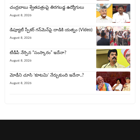
చంద్రబాబు శ్వేతపత్రంపై తిర‌గ‌బ‌డ్డ ఉద్యోగులు
August 8, 2026
డిప్యూటీ స్పీకర్ గన్‌మెన్‌పై దాడికి య‌త్నం (Video)
August 8, 2026
టీడీపీ నేర్పిన‌ “సంస్కారం” ఇదేనా?
August 8, 2026
మోడీని చూసి ‘కూట‌మి’ నేర్చుకుంది ఇదేనా..?
August 8, 2026