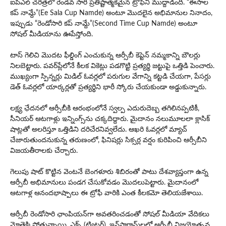
ఐపీఎల్ చరిత్రలో రెండవ సారి ప్రతిష్టాత్మకమైన ట్రోఫీని ముద్దాడింది. “ఈసాల
కప్ నామ్దే”(Ee Sala Cup Namde) అంటూ మొదలైన అభిమానుల నినాదం,
ఇప్పుడు “రెండోసారి కప్ నామ్దే”(Second Time Cup Namde) అంటూ
సోషల్ మీడియాను ఊపేస్తోంది.
టాస్ గెలిచి మొదట ఫీల్డింగ్ ఎంచుకున్న ఆర్సీబీ కెప్టెన్ నమ్మకాన్ని బౌలర్లు
నిలబెట్టారు. పవర్‌ప్లేలోనే కీలక వికెట్లు పడగొట్టి ప్రత్యర్థి జట్టుపై ఒత్తిడి పెంచారు.
ముఖ్యంగా స్పిన్నర్లు మిడిల్ ఓవర్లలో పరుగుల వేగాన్ని కట్టడి చేయగా, పేసర్లు
డెత్ ఓవర్లలో యార్కర్లతో ప్రత్యర్థిని భారీ స్కోరు చేయకుండా అడ్డుకున్నారు.
లక్ష్య ఛేదనలో ఆర్సీబీకి ఆరంభంలోనే స్వల్ప ఎదురుదెబ్బ తగిలినప్పటికీ,
సీనియర్ ఆటగాళ్లు ఇన్నింగ్స్‌ను చక్కదిద్దారు. మైదానం నలుమూలలా క్లాసిక్
షాట్లతో అలరిస్తూ ఒత్తిడిని దరిచేరనివ్వలేదు. ఆఖరి ఓవర్లలో మ్యాచ్
చేజారుతుందనుకున్న తరుణంలో, ఫినిషర్లు సిక్సర్ల వర్షం కురిపించి ఆర్సీబీని
విజయతీరాలకు చేర్చారు.
గెలుపు షాట్ కొట్టిన వెంటనే బెంగళూరు శిబిరంతో పాటు దేశవ్యాప్తంగా ఉన్న
ఆర్సీబీ అభిమానులు పండగ చేసుకోవడం మొదలుపెట్టారు. మైదానంలో
ఆటగాళ్ల ఆనందభాష్పాలు ఈ ట్రోఫీ వారికి ఎంత కీలకమో తెలియజేశాయి.
ఆర్సీబీ రెండోసారి ఛాంపియన్‌గా అవతరించడంతో సోషల్ మీడియా వేదికలు
మోతెక్కిపోతున్నాయి. ఎక్స్ (ట్విట్టర్), ఇన్‌స్టాగ్రామ్‌లలో ఆర్సీబీ విజయోత్సవ