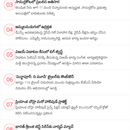
సామర్లకోటలో ప్రబలిన అతిసార
03
కలుషిత నీరు తాగి 11 మంది చిన్నారులకు అస్వస్థత. సామర్లకోట ప్రభుత్వ
ఆసుపత్రిలో బాధితులకు చికిత్స
జ‌మ్మ‌ల‌మ‌డుగులో ఉద్రిక్త‌త‌
04
డీఎస్సీ అవ‌క‌త‌వ‌క‌ల‌పై వైసీపీ రిలే నిరాహార‌ దీక్ష‌. వైసీపీ దీక్ష‌ను భ‌గ్నం చేసిన
పోలీసులు. ఎమ్మెల్సీ రామసుబ్బారెడ్డి, ఆయ‌న‌ భార్య ఇందిరా అరెస్టు
విజ‌య్ విడాకుల కేసులో బిగ్ ట్విస్ట్‌
05
విడాకుల‌ పిటిషన్ వెన‌క్కి తీసుకున్న విజ‌య్ భార్య‌ సంగీత. భార్య‌భ‌ర్త‌లిద్ద‌రూ
మళ్లీ కలుస్తారన్న ప్రచారం నేపథ్యంలో ఆస‌క్తిగా మారిన తాజా పరిణామం
'మిర్జాపూర్: ది మూవీ' ట్రైలర్‌కు కౌంట్‌డౌన్
06
ఆగస్టు 11న ట్రైలర్ విడుదలకు ముందు చిత్రబృందం బీటీఎస్ వీడియో
విడుదల చేసి అభిమానుల్లో ఆసక్తి.
ప్రియాంక చోప్రా మరో హాలీవుడ్ ప్రాజెక్ట్
07
ప్రియాంక చోప్రా హాలీవుడ్ సైన్స్ ఫిక్షన్ యాక్షన్ థ్రిల్లర్ Blueflyలో రస్సెల్ క్రోతో
కలిసి నటించనున్నట్లు ప్రకటన.
భారత్-శ్రీలంక టెస్ట్ సిరీస్‌కు వార్మప్ మ్యాచ్
08