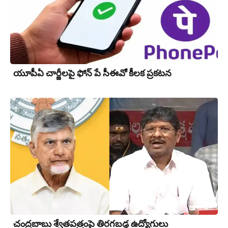
యూపీఏ చార్జీల‌పై ఫోన్ పే సీఈవో కీల‌క ప్ర‌క‌ట‌న‌
చంద్రబాబు శ్వేతపత్రంపై తిర‌గ‌బ‌డ్డ ఉద్యోగులు