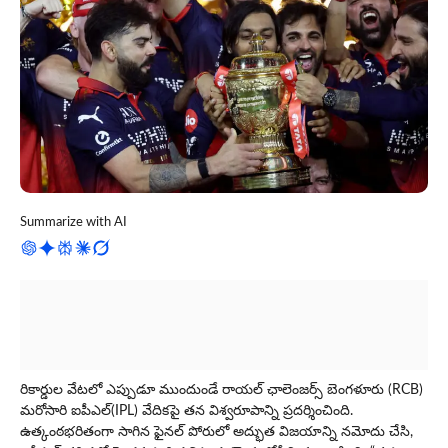
Summarize with AI
రికార్డుల వేటలో ఎప్పుడూ ముందుండే రాయల్ ఛాలెంజర్స్ బెంగళూరు (RCB)
మరోసారి ఐపీఎల్(IPL) వేదికపై తన విశ్వరూపాన్ని ప్రదర్శించింది.
ఉత్కంఠభరితంగా సాగిన ఫైనల్ పోరులో అద్భుత విజయాన్ని నమోదు చేసి,