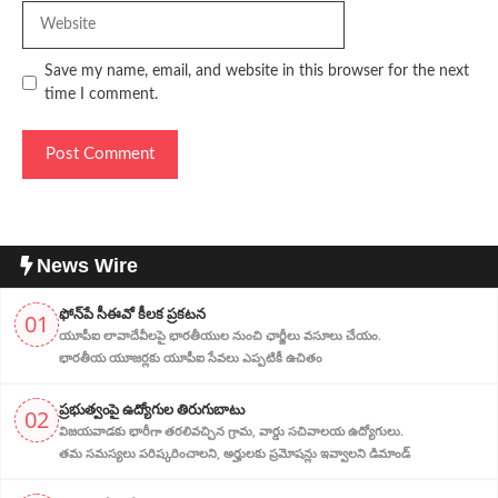
Website
Save my name, email, and website in this browser for the next
time I comment.
News Wire
ఫోన్‌పే సీఈవో కీలక ప్రకటన
01
యూపీఐ లావాదేవీలపై భారతీయుల నుంచి ఛార్జీలు వసూలు చేయం.
భారతీయ యూజర్లకు యూపీఐ సేవలు ఎప్పటికీ ఉచితం
ప్ర‌భుత్వంపై ఉద్యోగుల తిరుగుబాటు
02
విజయవాడకు భారీగా తరలివచ్చిన గ్రామ‌, వార్డు సచివాలయ ఉద్యోగులు.
తమ సమస్యలు పరిష్కరించాలని, అర్హుల‌కు ప్రమోషన్లు ఇవ్వాలని డిమాండ్