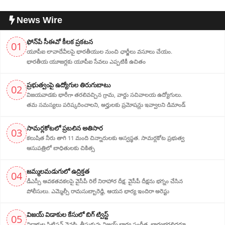
News Wire
ఫోన్‌పే సీఈవో కీలక ప్రకటన
01
యూపీఐ లావాదేవీలపై భారతీయుల నుంచి ఛార్జీలు వసూలు చేయం.
భారతీయ యూజర్లకు యూపీఐ సేవలు ఎప్పటికీ ఉచితం
ప్ర‌భుత్వంపై ఉద్యోగుల తిరుగుబాటు
02
విజయవాడకు భారీగా తరలివచ్చిన గ్రామ‌, వార్డు సచివాలయ ఉద్యోగులు.
తమ సమస్యలు పరిష్కరించాలని, అర్హుల‌కు ప్రమోషన్లు ఇవ్వాలని డిమాండ్
సామర్లకోటలో ప్రబలిన అతిసార
03
కలుషిత నీరు తాగి 11 మంది చిన్నారులకు అస్వస్థత. సామర్లకోట ప్రభుత్వ
ఆసుపత్రిలో బాధితులకు చికిత్స
జ‌మ్మ‌ల‌మ‌డుగులో ఉద్రిక్త‌త‌
04
డీఎస్సీ అవ‌క‌త‌వ‌క‌ల‌పై వైసీపీ రిలే నిరాహార‌ దీక్ష‌. వైసీపీ దీక్ష‌ను భ‌గ్నం చేసిన
పోలీసులు. ఎమ్మెల్సీ రామసుబ్బారెడ్డి, ఆయ‌న‌ భార్య ఇందిరా అరెస్టు
విజ‌య్ విడాకుల కేసులో బిగ్ ట్విస్ట్‌
05
విడాకుల‌ పిటిషన్ వెన‌క్కి తీసుకున్న విజ‌య్ భార్య‌ సంగీత. భార్య‌భ‌ర్త‌లిద్ద‌రూ