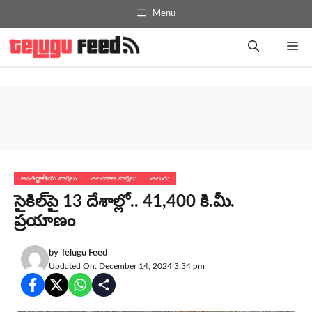
Skip
Menu
to
content
Me
అంతర్జాతీయ వార్తలు
తెలంగాణ వార్తలు
తెలుగు
సైకిల్‌పై 13 దేశాల్లో.. 41,400 కి.మీ.
ప్రయాణం
by
Telugu Feed
Updated On: December 14, 2024 3:34 pm