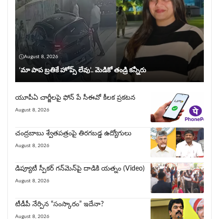
August 8, 2026
‘మా పాప బ్రతికే హోప్స్ లేవు’.. మెడికో తండ్రి కన్నీరు
యూపీఏ చార్జీల‌పై ఫోన్ పే సీఈవో కీల‌క ప్ర‌క‌ట‌న‌
August 8, 2026
చంద్రబాబు శ్వేతపత్రంపై తిర‌గ‌బ‌డ్డ ఉద్యోగులు
August 8, 2026
డిప్యూటీ స్పీకర్ గన్‌మెన్‌పై దాడికి య‌త్నం (Video)
August 8, 2026
టీడీపీ నేర్పిన‌ “సంస్కారం” ఇదేనా?
August 8, 2026