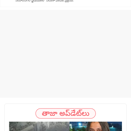
సరూర్‌నగర్ స్టేడియంలో నేరుగా ఎంపిక ప్రక్రియ.
తాజా అప్‌డేట్‌లు