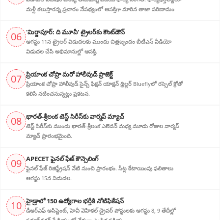
మళ్లీ కలుస్తారన్న ప్రచారం నేపథ్యంలో ఆస‌క్తిగా మారిన తాజా పరిణామం
'మిర్జాపూర్: ది మూవీ' ట్రైలర్‌కు కౌంట్‌డౌన్
06
ఆగస్టు 11న ట్రైలర్ విడుదలకు ముందు చిత్రబృందం బీటీఎస్ వీడియో
విడుదల చేసి అభిమానుల్లో ఆసక్తి.
ప్రియాంక చోప్రా మరో హాలీవుడ్ ప్రాజెక్ట్
07
ప్రియాంక చోప్రా హాలీవుడ్ సైన్స్ ఫిక్షన్ యాక్షన్ థ్రిల్లర్ Blueflyలో రస్సెల్ క్రోతో
కలిసి నటించనున్నట్లు ప్రకటన.
భారత్-శ్రీలంక టెస్ట్ సిరీస్‌కు వార్మప్ మ్యాచ్
08
టెస్ట్ సిరీస్‌కు ముందు భారత్-శ్రీలంక ఎలెవన్ మధ్య మూడు రోజుల వార్మప్
మ్యాచ్ ప్రారంభమైంది.
APECET ఫైనల్ ఫేజ్ కౌన్సెలింగ్
09
ఫైనల్ ఫేజ్ రిజిస్ట్రేషన్ నేటి నుంచి ప్రారంభం. సీట్ల కేటాయింపు ఫలితాలు
ఆగస్టు 15న విడుదల.
హైడ్రాలో 150 ఉద్యోగాల భర్తీకి నోటిఫికేషన్
10
డీఆర్‌ఎఫ్ అసిస్టెంట్, హెవీ వెహికల్ డ్రైవర్ పోస్టులకు ఆగస్టు 8, 9 తేదీల్లో