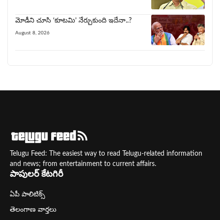
మోడీని చూసి ‘కూట‌మి’ నేర్చుకుంది ఇదేనా..?
August 8, 2026
Telugu Feed: The easiest way to read Telugu-related information
and news; from entertainment to current affairs.
పాపులర్ కేటగిరీ
ఏపీ పాలిటిక్స్
తెలంగాణ వార్తలు