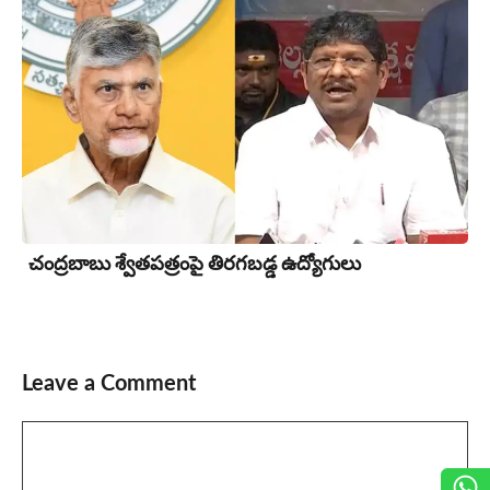
చంద్రబాబు శ్వేతపత్రంపై తిర‌గ‌బ‌డ్డ ఉద్యోగులు
Leave a Comment
Comment