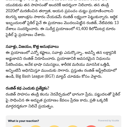
యువకుడు తన సాహసంతో అందరికీ ఆదర్శంగా నిలిచారు. తన తండ్రి
2020లో మరణించిన తర్వాత, ఆయన ప్రపంచం చుట్టు ప్రయాణించాలని
కలగన్న ఆకాంక్షను సాకారం చేయడమే రంజిత్ లక్ష్యంగా పెట్టుకున్నారు. ఆర్థిక
ఇబ్బందులతో సైకిల్ పైనే ఈ ప్రయాణం మొదలుపెట్టిన రంజిత్, నేటివరకు 13
దేశాలు సందర్శించారు. ఈ సుదీర్ఘ ప్రయాణంలో 41,400 కిలోమీటర్ల దూరం
సైకిల్ పై ప్రయాణం చేశారు.
సవాళ్లు, విజయం, కొత్త అనుభవాలు
ఈ ప్రయాణంలో ఎన్నో కష్టాలు, సవాళ్లు ఎదుర్కొన్నా.. అవన్నీ తన లక్ష్యానికి
అడ్డుకాదని రంజిత్ నిరూపించారు. ప్రయాణానికి అవసరమైన నిధులను
సేకరించడం, అనేక భాషా సమస్యలు, శారీరక మరియు మానసిక ఒత్తిడి,
అన్నింటినీ అధిగమిస్తూ ముందుకు సాగారు. ప్రస్తుతం రంజిత్ ఆస్ట్రేలియాలో
ఉండి, Big Bash League (BGT) మ్యాచ్ చూడడం కోసం వెళ్లారు.
రంజిత్ కథ ఎందుకు ప్రత్యేకం?
రంజిత్ సాహసం తండ్రి కలను నెరవేర్చడంలో భాగంగా ప్రేమ, పట్టుదలతో సైకిల్
పై సాధించిన ఈ అద్భుత ప్రయాణం కేవలం ప్రేరణ కాదు, ప్రతి ఒక్కరికీ
మార్గదర్శకంగా నిలిచే ప్రయత్నం.