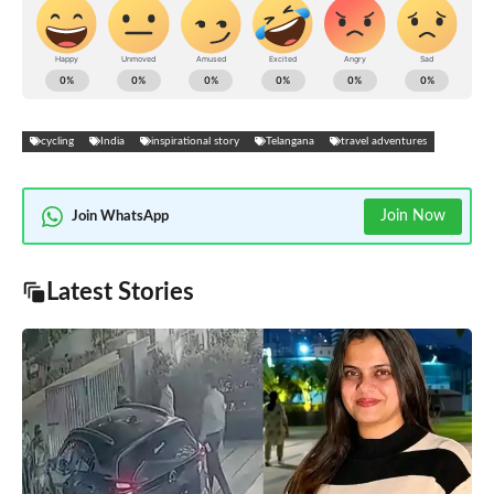
cycling
India
inspirational story
Telangana
travel adventures
Join Now
Join WhatsApp
Latest Stories