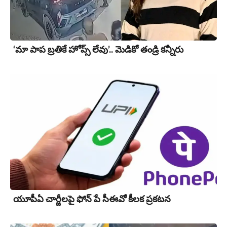
‘మా పాప బ్రతికే హోప్స్ లేవు’.. మెడికో తండ్రి కన్నీరు
యూపీఏ చార్జీల‌పై ఫోన్ పే సీఈవో కీల‌క ప్ర‌క‌ట‌న‌