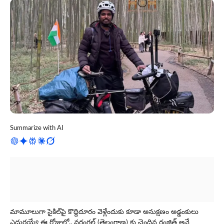
Summarize with AI
మామూలుగా సైకిల్‌పై కొద్దిదూరం వెళ్లేందుకు కూడా అనుక్షణం అడ్డంకులు
ఎదురయ్యే ఈ రోజుల్లో.. వరంగల్ (తెలంగాణ) కు చెందిన రంజిత్ అనే