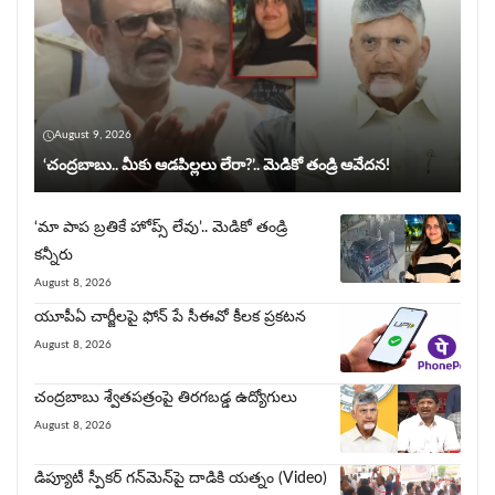
August 9, 2026
‘చంద్రబాబు.. మీకు ఆడపిల్లలు లేరా?’.. మెడికో తండ్రి ఆవేదన!
‘మా పాప బ్రతికే హోప్స్ లేవు’.. మెడికో తండ్రి
కన్నీరు
August 8, 2026
యూపీఏ చార్జీల‌పై ఫోన్ పే సీఈవో కీల‌క ప్ర‌క‌ట‌న‌
August 8, 2026
చంద్రబాబు శ్వేతపత్రంపై తిర‌గ‌బ‌డ్డ ఉద్యోగులు
August 8, 2026
డిప్యూటీ స్పీకర్ గన్‌మెన్‌పై దాడికి య‌త్నం (Video)