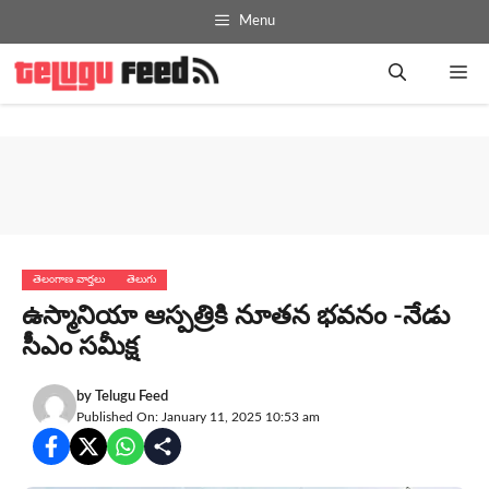
Skip
Menu
to
content
Me
తెలంగాణ వార్తలు
తెలుగు
ఉస్మానియా ఆస్ప‌త్రికి నూత‌న భ‌వ‌నం -నేడు
సీఎం స‌మీక్ష‌
by
Telugu Feed
Published On: January 11, 2025 10:53 am