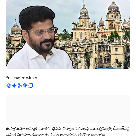
Summarize with AI
ఉస్మానియా ఆస్ప‌త్రి నూతన భవన నిర్మాణ ప‌నుల‌పై ముఖ్య‌మంత్రి రేవంత్‌రెడ్డి
స‌మీక్ష నిర్వ‌హించ‌నున్నారు. సీఎం అధ్య‌క్ష‌త‌న ఈరోజు ఉద‌యం