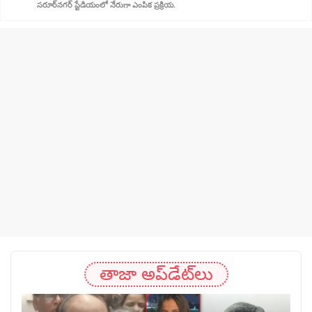
సరూర్‌నగర్ స్టేడియంలో నేరుగా ఎంపిక ప్రక్రియ.
తాజా అప్‌డేట్‌లు