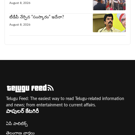
August 8, 2026
టీడీపీ నేర్పిన‌ “సంస్కారం” ఇదేనా?
August 8, 2026
Telugu Feed: The easiest way to read Telugu-related information
and news; from entertainment to current affairs.
పాపులర్ కేటగిరీ
ఏపీ పాలిటిక్స్
తెలంగాణ వార్తలు