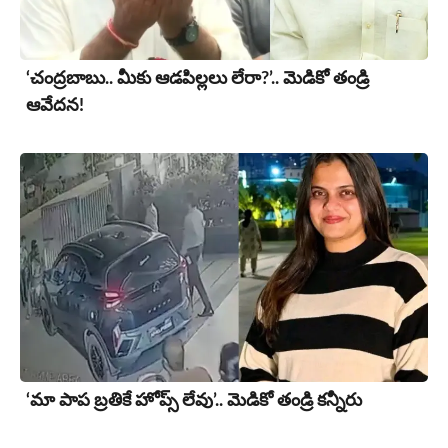
‘చంద్రబాబు.. మీకు ఆడపిల్లలు లేరా?’.. మెడికో తండ్రి
ఆవేదన!
‘మా పాప బ్రతికే హోప్స్ లేవు’.. మెడికో తండ్రి కన్నీరు