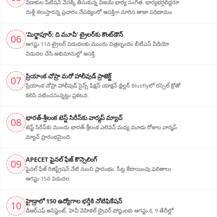
విడాకుల‌ పిటిషన్ వెన‌క్కి తీసుకున్న విజ‌య్ భార్య‌ సంగీత. భార్య‌భ‌ర్త‌లిద్ద‌రూ
మళ్లీ కలుస్తారన్న ప్రచారం నేపథ్యంలో ఆస‌క్తిగా మారిన తాజా పరిణామం
'మిర్జాపూర్: ది మూవీ' ట్రైలర్‌కు కౌంట్‌డౌన్
06
ఆగస్టు 11న ట్రైలర్ విడుదలకు ముందు చిత్రబృందం బీటీఎస్ వీడియో
విడుదల చేసి అభిమానుల్లో ఆసక్తి.
ప్రియాంక చోప్రా మరో హాలీవుడ్ ప్రాజెక్ట్
07
ప్రియాంక చోప్రా హాలీవుడ్ సైన్స్ ఫిక్షన్ యాక్షన్ థ్రిల్లర్ Blueflyలో రస్సెల్ క్రోతో
కలిసి నటించనున్నట్లు ప్రకటన.
భారత్-శ్రీలంక టెస్ట్ సిరీస్‌కు వార్మప్ మ్యాచ్
08
టెస్ట్ సిరీస్‌కు ముందు భారత్-శ్రీలంక ఎలెవన్ మధ్య మూడు రోజుల వార్మప్
మ్యాచ్ ప్రారంభమైంది.
APECET ఫైనల్ ఫేజ్ కౌన్సెలింగ్
09
ఫైనల్ ఫేజ్ రిజిస్ట్రేషన్ నేటి నుంచి ప్రారంభం. సీట్ల కేటాయింపు ఫలితాలు
ఆగస్టు 15న విడుదల.
హైడ్రాలో 150 ఉద్యోగాల భర్తీకి నోటిఫికేషన్
10
డీఆర్‌ఎఫ్ అసిస్టెంట్, హెవీ వెహికల్ డ్రైవర్ పోస్టులకు ఆగస్టు 8, 9 తేదీల్లో