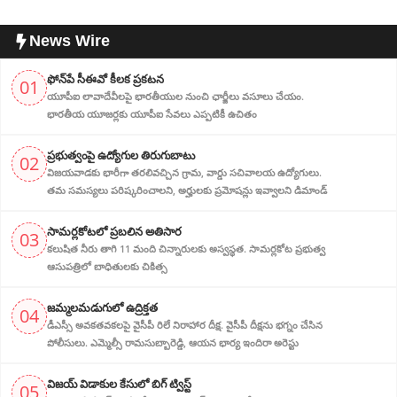
News Wire
ఫోన్‌పే సీఈవో కీలక ప్రకటన
01
యూపీఐ లావాదేవీలపై భారతీయుల నుంచి ఛార్జీలు వసూలు చేయం.
భారతీయ యూజర్లకు యూపీఐ సేవలు ఎప్పటికీ ఉచితం
ప్ర‌భుత్వంపై ఉద్యోగుల తిరుగుబాటు
02
విజయవాడకు భారీగా తరలివచ్చిన గ్రామ‌, వార్డు సచివాలయ ఉద్యోగులు.
తమ సమస్యలు పరిష్కరించాలని, అర్హుల‌కు ప్రమోషన్లు ఇవ్వాలని డిమాండ్
సామర్లకోటలో ప్రబలిన అతిసార
03
కలుషిత నీరు తాగి 11 మంది చిన్నారులకు అస్వస్థత. సామర్లకోట ప్రభుత్వ
ఆసుపత్రిలో బాధితులకు చికిత్స
జ‌మ్మ‌ల‌మ‌డుగులో ఉద్రిక్త‌త‌
04
డీఎస్సీ అవ‌క‌త‌వ‌క‌ల‌పై వైసీపీ రిలే నిరాహార‌ దీక్ష‌. వైసీపీ దీక్ష‌ను భ‌గ్నం చేసిన
పోలీసులు. ఎమ్మెల్సీ రామసుబ్బారెడ్డి, ఆయ‌న‌ భార్య ఇందిరా అరెస్టు
విజ‌య్ విడాకుల కేసులో బిగ్ ట్విస్ట్‌
05