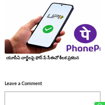
యూపీఏ చార్జీల‌పై ఫోన్ పే సీఈవో కీల‌క ప్ర‌క‌ట‌న‌
Leave a Comment
Comment