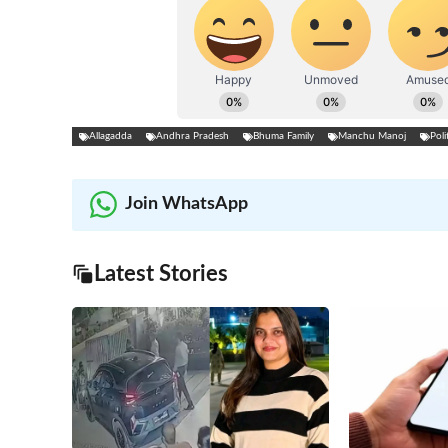
Allagadda
Andhra Pradesh
Bhuma Family
Manchu Manoj
Poli
Join WhatsApp
Latest Stories