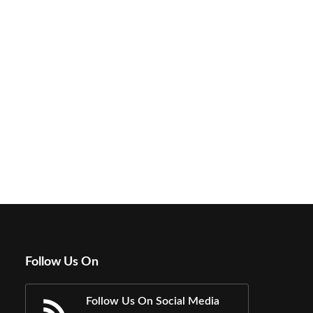
Follow Us On
Follow Us On Social Media