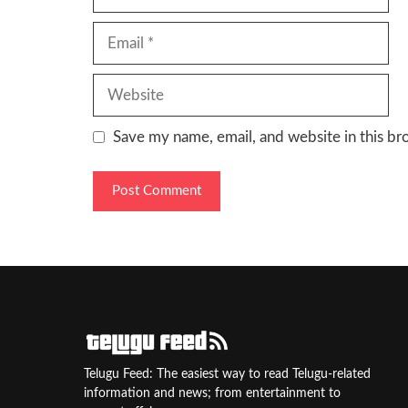
Email
Website
Save my name, email, and website in this br
Telugu Feed: The easiest way to read Telugu-related
information and news; from entertainment to