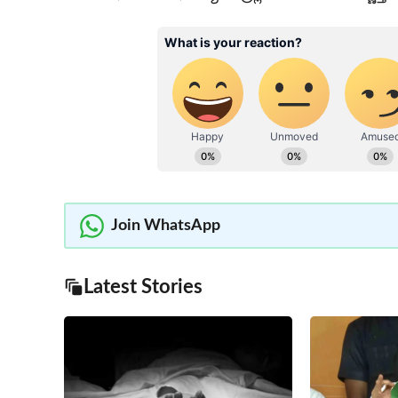
Join WhatsApp
Latest Stories