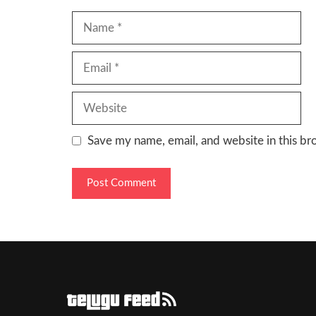
Name
Email
Website
Save my name, email, and website in this br