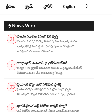
క్రీడలు
క్రైమ్
స్టోరీస్
English
News Wire
విజ‌య్ విడాకుల కేసులో బిగ్ ట్విస్ట్‌
01
విడాకుల‌ పిటిషన్ వెన‌క్కి తీసుకున్న విజ‌య్ భార్య‌ సంగీత.
భార్య‌భ‌ర్త‌లిద్ద‌రూ మళ్లీ కలుస్తారన్న ప్రచారం నేపథ్యంలో
ఆస‌క్తిగా మారిన తాజా పరిణామం
'మిర్జాపూర్: ది మూవీ' ట్రైలర్‌కు కౌంట్‌డౌన్
02
ఆగస్టు 11న ట్రైలర్ విడుదలకు ముందు చిత్రబృందం బీటీఎస్
వీడియో విడుదల చేసి అభిమానుల్లో ఆసక్తి.
ప్రియాంక చోప్రా మరో హాలీవుడ్ ప్రాజెక్ట్
03
ప్రియాంక చోప్రా హాలీవుడ్ సైన్స్ ఫిక్షన్ యాక్షన్ థ్రిల్లర్
Blueflyలో రస్సెల్ క్రోతో కలిసి నటించనున్నట్లు ప్రకటన.
భారత్-శ్రీలంక టెస్ట్ సిరీస్‌కు వార్మప్ మ్యాచ్
04
టెస్ట్ సిరీస్‌కు ముందు భారత్-శ్రీలంక ఎలెవన్ మధ్య మూడు