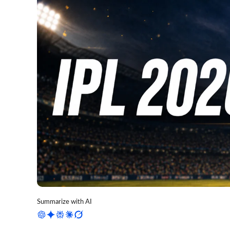
Summarize with AI