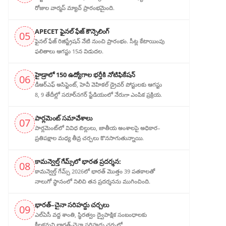
రోజుల వార్మప్ మ్యాచ్ ప్రారంభమైంది.
APECET ఫైనల్ ఫేజ్ కౌన్సెలింగ్
05
ఫైనల్ ఫేజ్ రిజిస్ట్రేషన్ నేటి నుంచి ప్రారంభం. సీట్ల కేటాయింపు
ఫలితాలు ఆగస్టు 15న విడుదల.
హైడ్రాలో 150 ఉద్యోగాల భర్తీకి నోటిఫికేషన్
06
డీఆర్‌ఎఫ్ అసిస్టెంట్, హెవీ వెహికల్ డ్రైవర్ పోస్టులకు ఆగస్టు
8, 9 తేదీల్లో సరూర్‌నగర్ స్టేడియంలో నేరుగా ఎంపిక ప్రక్రియ.
పార్లమెంట్ సమావేశాలు
07
పార్లమెంట్‌లో వివిధ బిల్లులు, జాతీయ అంశాలపై అధికార–
ప్రతిపక్షాల మధ్య తీవ్ర చర్చలు కొనసాగుతున్నాయి.
కామన్వెల్త్ గేమ్స్‌లో భారత ప్రదర్శన:
08
కామన్వెల్త్ గేమ్స్ 2026లో భారత్ మొత్తం 39 పతకాలతో
నాలుగో స్థానంలో నిలిచి తన ప్రదర్శనను ముగించింది.
భారత్–చైనా సరిహద్దు చర్చలు
09
ఎల్‌ఏసీ వద్ద శాంతి, స్థిరత్వం ద్వైపాక్షిక సంబంధాలకు
కీలకమని భారత్-చైనా సరిహద్దు చర్చల్లో