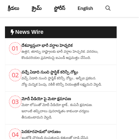
క్రీడలు
క్రైమ్
స్టోరీస్
English
News Wire
దేశవ్యాప్తంగా భారీ వర్షాల హెచ్చరిక
01
ఉత్తర, తూర్పు రాష్ట్రాలకు భారీ వర్షాల హెచ్చరిక. వరదలు,
కొండచరియల ప్రమాదంపై ఐఎండీ అప్రమత్తం చేసింది.
వచ్చే ఏడాది నుంచి ప్లాస్టిక్ కరెన్సీ నోట్లు
02
వచ్చే ఏడాది నుంచి ప్లాస్టిక్ కరెన్సీ నోట్లు.. ఆర్బీఐ ప్రకటన.
నోట్ల మన్నిక పెంపు, నకిలీ కరెన్సీ నియంత్రణే లక్ష్యమని వెల్లడి.
మోదీ వీడియో పై మెటా క్షమాపణ
03
మెటా లోపంతో మోదీ వీడియో బ్లాక్.. కంపెనీ క్షమాపణ.
ఇలాంటి తప్పిదాలు పునరావృతం కాకుండా చర్యలు
తీసుకుంటామని వెల్లడి.
పెదకూరపాడులో దారుణం
04
ఇంట్లోకి చొరబడి దంపతులపై కత్తులతో దాడి చేసిన