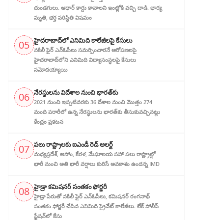
దుండగులు. ఆధార్ కార్డు కావాలని ఇంట్లోకి వచ్చి దాడి. భార్య
మృతి, భర్త పరిస్థితి విషమం
హైదరాబాద్‌లో ఎనిమిది కాలేజీలపై కేసులు
05
నకిలీ ఫైర్ ఎన్‌ఓసీలు సమర్పించారనే ఆరోపణలపై
హైదరాబాద్‌లోని ఎనిమిది విద్యాసంస్థలపై కేసులు
నమోదయ్యాయి
నేరస్థులను విదేశాల నుంచి భారత్‌కు
06
2021 నుంచి ఇప్పటివరకు 36 దేశాల నుంచి మొత్తం 274
మంది పరారీలో ఉన్న నేరస్థులను భారత్‌కు తీసుకువచ్చినట్లు
కేంద్రం ప్రకటన
పలు రాష్ట్రాలకు ఐఎండీ రెడ్ అలర్ట్
07
మధ్యప్రదేశ్, అసోం, కేరళ, మేఘాలయ సహా పలు రాష్ట్రాల్లో
భారీ నుంచి అతి భారీ వర్షాలు కురిసే అవకాశం ఉందన్న IMD
హైడ్రా కమిషనర్ సంతకం ఫోర్జరీ
08
హైడ్రా పేరుతో నకిలీ ఫైర్ ఎన్ఓసీలు, క‌మిష‌న‌ర్ రంగనాథ్
సంతకం ఫోర్జరీ చేసిన ఎనిమిది ప్రైవేట్ కాలేజీలు. లేక్ పోలీస్
స్టేషన్‌లో కేసు