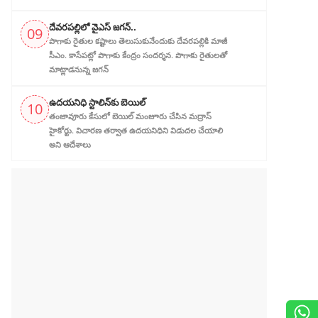
దేవరపల్లిలో వైఎస్ జగన్..
09
పొగాకు రైతుల క‌ష్టాలు తెలుసుకునేందుకు దేవ‌ర‌ప‌ల్లికి మాజీ
సీఎం. కాసేపట్లో పొగాకు కేంద్రం సందర్శన‌. పొగాకు రైతుల‌తో
మాట్లాడ‌నున్న జగన్
ఉదయనిధి స్టాలిన్‌కు బెయిల్‌
10
తంజావూరు కేసులో బెయిల్ మంజూరు చేసిన మద్రాస్
హైకోర్టు. విచారణ తర్వాత ఉదయనిధిని‌ విడుదల చేయాలి
అని ఆదేశాలు