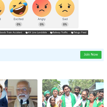
Goods Train Accident
KK Line Landslide
Railway Traffic
Telugu Feed
Join Now