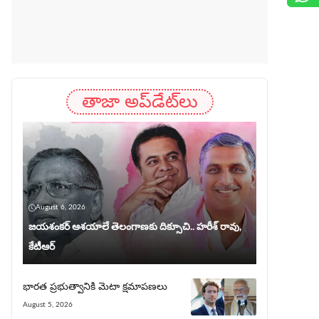
తాజా అప్‌డేట్‌లు
August 6, 2026
జయశంకర్ ఆశయాలే తెలంగాణకు దిక్సూచి.. హరీశ్ రావు,
కేటీఆర్
భార‌త ప్ర‌భుత్వానికి మెటా క్షమాపణలు
August 5, 2026