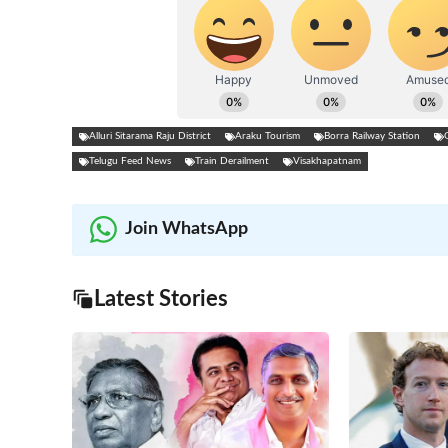
Alluri Sitarama Raju District
Araku Tourism
Borra Railway Station
Telugu Feed News
Train Derailment
Visakhapatnam
Join WhatsApp
Latest Stories