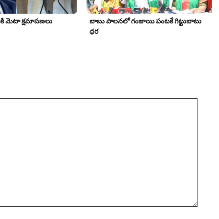
నికి మెటా క్షమాపణలు
బాబు పాలనలో గంజాయి పంట‌కే గిట్టుబాటు
ధర