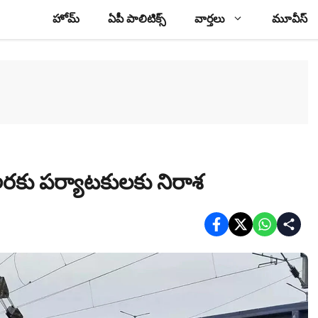
హోమ్
ఏపీ పాలిటిక్స్
వార్తలు
మూవీస్
. అరకు పర్యాటకులకు నిరాశ