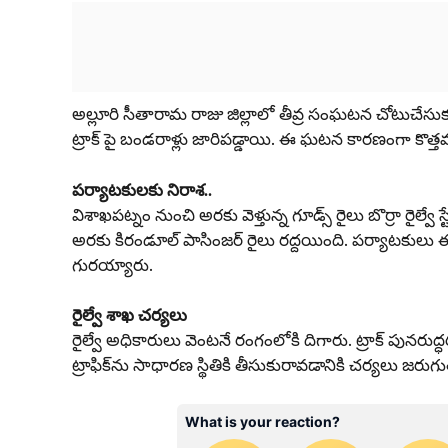
అల్లూరి సీతారామ రాజు జిల్లాలో తీవ్ర సంఘటన చోటుచేసుకుం
ట్రాక్ పై బండరాళ్లు జారిపడ్డాయి. ఈ ఘటన కారణంగా కొత్తవ
పర్యాటకులకు నిరాశ..
విశాఖపట్నం నుంచి అరకు వెళ్తున్న గూడ్స్ రైలు బొర్రా రైల్
అరకు కిరండూల్ పాసింజర్ రైలు రద్దయింది. పర్యాటకులు
గురయ్యారు.
రైల్వే శాఖ చర్యలు
రైల్వే అధికారులు వెంటనే రంగంలోకి దిగారు. ట్రాక్ పునరుద్ధ
ట్రాఫిక్‌ను సాధారణ స్థితికి తీసుకురావడానికి చర్యలు జరుగ