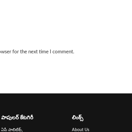
owser for the next time I comment.
పాపులర్ కేటగిరీ
లింక్స్
ఏపీ పాలిటిక్స్
About Us