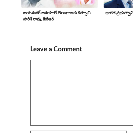
జయశంకర్ ఆశయాలే తెలంగాణకు దిక్సూచి..
భార‌త ప్ర‌భుత్వా
హరీశ్ రావు, కేటీఆర్
Leave a Comment
Comment