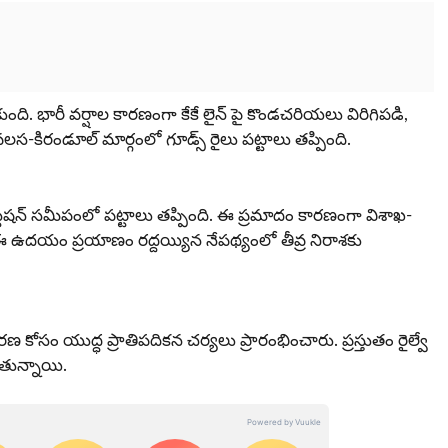
ది. భారీ వర్షాల కారణంగా కేకే లైన్ పై కొండచరియలు విరిగిపడి,
లస-కిరండూల్ మార్గంలో గూడ్స్ రైలు పట్టాలు తప్పింది.
వే స్టేషన్ సమీపంలో పట్టాలు తప్పింది. ఈ ప్రమాదం కారణంగా విశాఖ-
 ఈ ఉదయం ప్రయాణం రద్దయ్యిన నేపథ్యంలో తీవ్ర నిరాశకు
రణ కోసం యుద్ధ ప్రాతిపదికన చర్యలు ప్రారంభించారు. ప్రస్తుతం రైల్వే
ుతున్నాయి.