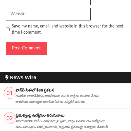
Website
Save my name, email, and website in this browser for the next
time I comment.
News Wire
ఫోన్‌పే సీఈవో కీలక ప్రకటన
01
యూపీఐ లావాదేవీలపై భారతీయుల నుంచి ఛార్జీలు వసూలు చేయం.
భారతీయ యూజర్లకు యూపీఐ సేవలు ఎప్పటికీ ఉచితం
ప్ర‌భుత్వంపై ఉద్యోగుల తిరుగుబాటు
02
విజయవాడకు భారీగా తరలివచ్చిన గ్రామ‌, వార్డు సచివాలయ ఉద్యోగులు.
తమ సమస్యలు పరిష్కరించాలని, అర్హుల‌కు ప్రమోషన్లు ఇవ్వాలని డిమాండ్