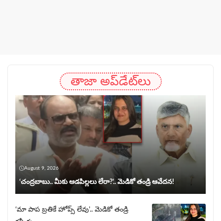
తాజా అప్‌డేట్‌లు
August 9, 2026
‘చంద్రబాబు.. మీకు ఆడపిల్లలు లేరా?’.. మెడికో తండ్రి ఆవేదన!
‘మా పాప బ్రతికే హోప్స్ లేవు’.. మెడికో తండ్రి