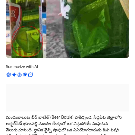
Summarize with AI
మందుబాబుకు బీర్ బాటిల్ (Beer Bottle) షాకిచ్చింది. సిద్ధిపేట జిల్లాలోని
అక్బర్‌పేట్ భూంపల్లి మండల కేంద్రంలో ఒక విస్తుపోయే సంఘటన
వెలుగుచూసింది. స్థానిక వైన్స్ షాపులో ఒక వినియోగదారుడు కింగ్ ఫిషర్