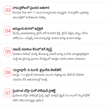
సామర్లకోటలో ప్రబలిన అతిసార
03
కలుషిత నీరు తాగి 11 మంది చిన్నారులకు అస్వస్థత. సామర్లకోట ప్రభుత్వ
ఆసుపత్రిలో బాధితులకు చికిత్స
జ‌మ్మ‌ల‌మ‌డుగులో ఉద్రిక్త‌త‌
04
డీఎస్సీ అవ‌క‌త‌వ‌క‌ల‌పై వైసీపీ రిలే నిరాహార‌ దీక్ష‌. వైసీపీ దీక్ష‌ను భ‌గ్నం చేసిన
పోలీసులు. ఎమ్మెల్సీ రామసుబ్బారెడ్డి, ఆయ‌న‌ భార్య ఇందిరా అరెస్టు
విజ‌య్ విడాకుల కేసులో బిగ్ ట్విస్ట్‌
05
విడాకుల‌ పిటిషన్ వెన‌క్కి తీసుకున్న విజ‌య్ భార్య‌ సంగీత. భార్య‌భ‌ర్త‌లిద్ద‌రూ
మళ్లీ కలుస్తారన్న ప్రచారం నేపథ్యంలో ఆస‌క్తిగా మారిన తాజా పరిణామం
'మిర్జాపూర్: ది మూవీ' ట్రైలర్‌కు కౌంట్‌డౌన్
06
ఆగస్టు 11న ట్రైలర్ విడుదలకు ముందు చిత్రబృందం బీటీఎస్ వీడియో
విడుదల చేసి అభిమానుల్లో ఆసక్తి.
ప్రియాంక చోప్రా మరో హాలీవుడ్ ప్రాజెక్ట్
07
ప్రియాంక చోప్రా హాలీవుడ్ సైన్స్ ఫిక్షన్ యాక్షన్ థ్రిల్లర్ Blueflyలో రస్సెల్ క్రోతో
కలిసి నటించనున్నట్లు ప్రకటన.