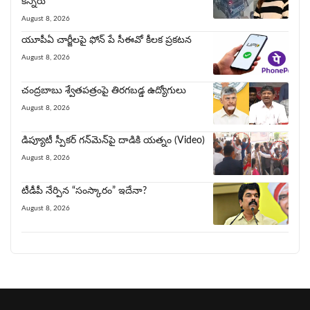
కన్నీరు
August 8, 2026
యూపీఏ చార్జీల‌పై ఫోన్ పే సీఈవో కీల‌క ప్ర‌క‌ట‌న‌
August 8, 2026
చంద్రబాబు శ్వేతపత్రంపై తిర‌గ‌బ‌డ్డ ఉద్యోగులు
August 8, 2026
డిప్యూటీ స్పీకర్ గన్‌మెన్‌పై దాడికి య‌త్నం (Video)
August 8, 2026
టీడీపీ నేర్పిన‌ “సంస్కారం” ఇదేనా?
August 8, 2026