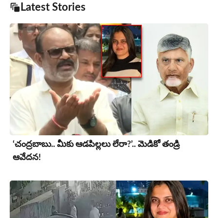
Latest Stories
‘చంద్రబాబు.. మీకు ఆడపిల్లలు లేరా?’.. మెడికో తండ్రి
ఆవేదన!