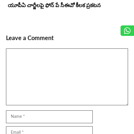
యూపీఏ చార్జీల‌పై ఫోన్ పే సీఈవో కీల‌క ప్ర‌క‌ట‌న‌
Leave a Comment
Comment
Name
Email