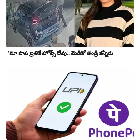
‘మా పాప బ్రతికే హోప్స్ లేవు’.. మెడికో తండ్రి కన్నీరు