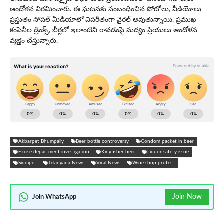
ఆందోళన విరమించారు. ఈ ఘటనకు సంబంధించిన ఫోటోలు, వీడియోలు
ప్రస్తుతం సోషల్ మీడియాలో విపరీతంగా వైరల్ అవుతున్నాయి. ప్రముఖ
కంపెనీల డ్రింక్స్, బీర్లలో ఇలాంటివి రావడంపై మద్యం ప్రియులు ఆందోళన
వ్యక్తం చేస్తున్నారు.
Akbarpet Bhumpally
Beer bottle controversy
Condom packet in beer
Excise department investigation
Kingfisher beer
Liquor safety issue
Siddipet
Telangana News
Viral News
Wine shop protest
Join Now
Join WhatsApp