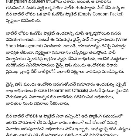
(Kingfisher) బీర్(Beer) కొనుగోలు చేశాడు. అయితే, ఆ బాటిల్‌ను
గమనించిన సదరు వ్యక్తి ఒక్కసారిగా షాక్‌కు గురయ్యాడు. సీల్ చేసి ఉన్న ఆ
బీర్ బాటిల్ లోపల ఒక ఖాళీ కండోమ్ ప్యాకెట్ (Empty Condom Packet)
స్పష్టంగా కనిపించింది.
బాటిల్ లోపల కండోమ్ ప్యాకెట్ ఉండటాన్ని చూసి ఆశ్చర్యపోయిన సదరు
వినియోగదారుడు.. వెంటనే ఈ విషయమై వైన్స్ షాప్ నిర్వాహకులను (Wine
Shop Management) నిలదీశాడు. అయితే, యాజమాన్యం దీనిపై ఏమాత్రం
బాధ్యత లేకుండా, నిర్లక్ష్యంగా సమాధానం చెప్పినట్లు తెలుస్తోంది. షాప్
నిర్వాహకుల స్పందనపై ఆగ్రహం వ్యక్తం చేసిన బాధితుడు, అతనికి మద్దతుగా
మరికొందరు వినియోగదారులు వైన్స్ షాప్ ముందు ఆందోళనకు దిగారు.
ప్రముఖ బ్రాండ్ల బీర్ బాటిళ్లలోనే ఇలాంటి వ్యర్థాలు రావడంపై మండిపడ్డారు.
వైన్స్ షాప్ ముందు ఆందోళన జరుగుతోందనే సమాచారం అందుకున్న ఎక్సైజ్
శాఖ అధికారులు (Excise Department Officials) వెంటనే ఘటనా స్థలానికి
చేరుకున్నారు. వివాదాస్పద బీర్ బాటిల్‌ను పరిశీలించిన అధికారులు,
బాధితుల నుంచి వివరాలు సేకరించారు.
బీర్ బాటిల్ లోపలికి ఆ ప్యాకెట్ ఎలా వచ్చింది? అది ప్యాకింగ్ సమయంలో
జరిగిన పొరపాటా? లేక మరేదైనా కారణం ఉందా? అనే కోణంలో సమగ్ర
విచారణ జరుపుతామని అధికారులు హామీ ఇచ్చారు. బాధ్యులపై కఠిన చర్యలు
తీసుకుంటామని ఎక్సైజ్ అధికారులు ప్రకటించడంతో వినియోగదారులు