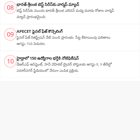
భారత్-శ్రీలంక టెస్ట్ సిరీస్‌కు వార్మప్ మ్యాచ్
08
టెస్ట్ సిరీస్‌కు ముందు భారత్-శ్రీలంక ఎలెవన్ మధ్య మూడు రోజుల వార్మప్
మ్యాచ్ ప్రారంభమైంది.
APECET ఫైనల్ ఫేజ్ కౌన్సెలింగ్
09
ఫైనల్ ఫేజ్ రిజిస్ట్రేషన్ నేటి నుంచి ప్రారంభం. సీట్ల కేటాయింపు ఫలితాలు
ఆగస్టు 15న విడుదల.
హైడ్రాలో 150 ఉద్యోగాల భర్తీకి నోటిఫికేషన్
10
డీఆర్‌ఎఫ్ అసిస్టెంట్, హెవీ వెహికల్ డ్రైవర్ పోస్టులకు ఆగస్టు 8, 9 తేదీల్లో
సరూర్‌నగర్ స్టేడియంలో నేరుగా ఎంపిక ప్రక్రియ.