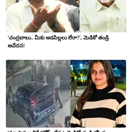
‘చంద్రబాబు.. మీకు ఆడపిల్లలు లేరా?’.. మెడికో తండ్రి
ఆవేదన!