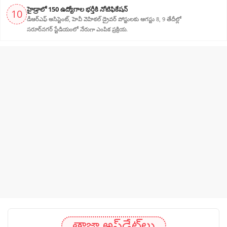
హైడ్రాలో 150 ఉద్యోగాల భర్తీకి నోటిఫికేషన్
10
డీఆర్‌ఎఫ్ అసిస్టెంట్, హెవీ వెహికల్ డ్రైవర్ పోస్టులకు ఆగస్టు 8, 9 తేదీల్లో
సరూర్‌నగర్ స్టేడియంలో నేరుగా ఎంపిక ప్రక్రియ.
తాజా అప్‌డేట్‌లు