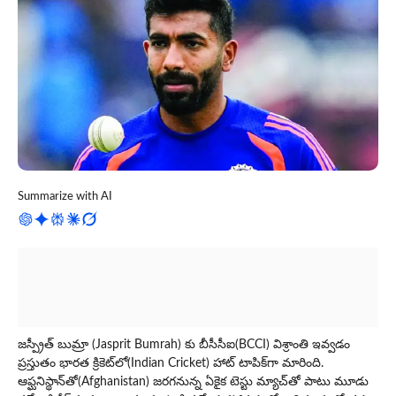
Summarize with AI
జస్ప్రీత్ బుమ్రా (Jasprit Bumrah) కు బీసీసీఐ(BCCI) విశ్రాంతి ఇవ్వడం
ప్రస్తుతం భారత క్రికెట్‌లో(Indian Cricket) హాట్ టాపిక్‌గా మారింది.
ఆఫ్ఘనిస్థాన్‌తో(Afghanistan) జరగనున్న ఏకైక టెస్టు మ్యాచ్‌తో పాటు మూడు