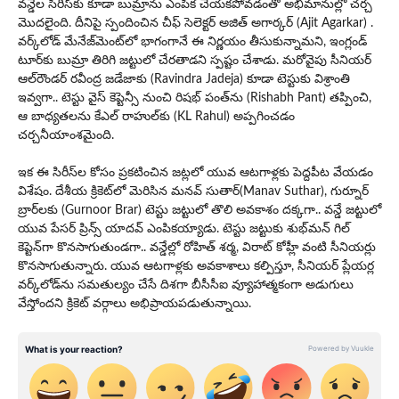
వన్డేల సిరీస్‌కు కూడా బుమ్రాను ఎంపిక చేయకపోవడంతో అభిమానుల్లో చర్చ
మొదలైంది. దీనిపై స్పందించిన చీఫ్ సెలెక్టర్ అజిత్ అగార్కర్ (Ajit Agarkar) .
వర్క్‌లోడ్ మేనేజ్‌మెంట్‌లో భాగంగానే ఈ నిర్ణయం తీసుకున్నామని, ఇంగ్లండ్
టూర్‌కు బుమ్రా తిరిగి జట్టులో చేరతాడని స్పష్టం చేశాడు. మరోవైపు సీనియర్
ఆల్‌రౌండర్ రవీంద్ర జడేజాకు (Ravindra Jadeja) కూడా టెస్టుకు విశ్రాంతి
ఇవ్వగా.. టెస్టు వైస్ కెప్టెన్సీ నుంచి రిషభ్ పంత్‌ను (Rishabh Pant) తప్పించి,
ఆ బాధ్యతలను కేఎల్ రాహుల్‌కు (KL Rahul) అప్పగించడం
చర్చనీయాంశమైంది.
ఇక ఈ సిరీస్‌ల కోసం ప్రకటించిన జట్లలో యువ ఆటగాళ్లకు పెద్దపీట వేయడం
విశేషం. దేశీయ క్రికెట్‌లో మెరిసిన మనవ్ సుతార్(Manav Suthar), గుర్నూర్
బ్రార్‌లకు (Gurnoor Brar) టెస్టు జట్టులో తొలి అవకాశం దక్కగా.. వన్డే జట్టులో
యువ పేసర్ ప్రిన్స్ యాదవ్ ఎంపికయ్యాడు. టెస్టు జట్టుకు శుభ్‌మన్ గిల్
కెప్టెన్‌గా కొనసాగుతుండగా.. వన్డేల్లో రోహిత్ శర్మ, విరాట్ కోహ్లీ వంటి సీనియర్లు
కొనసాగుతున్నారు. యువ ఆటగాళ్లకు అవకాశాలు కల్పిస్తూ, సీనియర్ ప్లేయర్ల
వర్క్‌లోడ్‌ను సమతుల్యం చేసే దిశగా బీసీసీఐ వ్యూహాత్మకంగా అడుగులు
వేస్తోందని క్రికెట్ వర్గాలు అభిప్రాయపడుతున్నాయి.