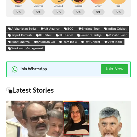
Afghanistan Series
Ajit Agarkar
BCCI
England Tour
Indian Cricket
Jasprit Bumrah
KL Rahul
ODI Series
Ravindra Jadeja
Rishabh Pant
Rohit Sharma
Shubman Gill
Team India
Test Cricket
Virat Kohli
Workload Management
Join Now
Join WhatsApp
Latest Stories