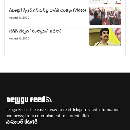
డిప్యూటీ స్పీకర్ గన్‌మెన్‌పై దాడికి య‌త్నం (Video)
August 8, 2026
టీడీపీ నేర్పిన‌ “సంస్కారం” ఇదేనా?
August 8, 2026
Telugu Feed: The easiest way to read Telugu-related information
and news; from entertainment to current affairs.
పాపులర్ కేటగిరీ