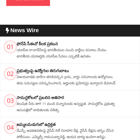
News Wire
ఫోన్‌పే సీఈవో కీలక ప్రకటన
01
యూపీఐ లావాదేవీలపై భారతీయుల నుంచి ఛార్జీలు వసూలు చేయం.
భారతీయ యూజర్లకు యూపీఐ సేవలు ఎప్పటికీ ఉచితం
ప్ర‌భుత్వంపై ఉద్యోగుల తిరుగుబాటు
02
విజయవాడకు భారీగా తరలివచ్చిన గ్రామ‌, వార్డు సచివాలయ ఉద్యోగులు.
తమ సమస్యలు పరిష్కరించాలని, అర్హుల‌కు ప్రమోషన్లు ఇవ్వాలని డిమాండ్
సామర్లకోటలో ప్రబలిన అతిసార
03
కలుషిత నీరు తాగి 11 మంది చిన్నారులకు అస్వస్థత. సామర్లకోట ప్రభుత్వ
ఆసుపత్రిలో బాధితులకు చికిత్స
జ‌మ్మ‌ల‌మ‌డుగులో ఉద్రిక్త‌త‌
04
డీఎస్సీ అవ‌క‌త‌వ‌క‌ల‌పై వైసీపీ రిలే నిరాహార‌ దీక్ష‌. వైసీపీ దీక్ష‌ను భ‌గ్నం చేసిన
పోలీసులు. ఎమ్మెల్సీ రామసుబ్బారెడ్డి, ఆయ‌న‌ భార్య ఇందిరా అరెస్టు