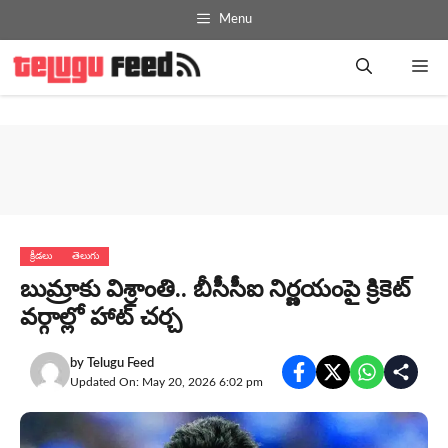
Skip
Menu
to
content
Me
క్రీడలు
తెలుగు
బుమ్రాకు విశ్రాంతి.. బీసీసీఐ నిర్ణయంపై క్రికెట్
వర్గాల్లో హాట్ చర్చ
by
Telugu Feed
Updated On: May 20, 2026 6:02 pm