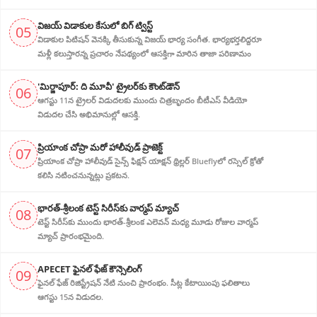
విజ‌య్ విడాకుల కేసులో బిగ్ ట్విస్ట్‌
05
విడాకుల‌ పిటిషన్ వెన‌క్కి తీసుకున్న విజ‌య్ భార్య‌ సంగీత. భార్య‌భ‌ర్త‌లిద్ద‌రూ
మళ్లీ కలుస్తారన్న ప్రచారం నేపథ్యంలో ఆస‌క్తిగా మారిన తాజా పరిణామం
'మిర్జాపూర్: ది మూవీ' ట్రైలర్‌కు కౌంట్‌డౌన్
06
ఆగస్టు 11న ట్రైలర్ విడుదలకు ముందు చిత్రబృందం బీటీఎస్ వీడియో
విడుదల చేసి అభిమానుల్లో ఆసక్తి.
ప్రియాంక చోప్రా మరో హాలీవుడ్ ప్రాజెక్ట్
07
ప్రియాంక చోప్రా హాలీవుడ్ సైన్స్ ఫిక్షన్ యాక్షన్ థ్రిల్లర్ Blueflyలో రస్సెల్ క్రోతో
కలిసి నటించనున్నట్లు ప్రకటన.
భారత్-శ్రీలంక టెస్ట్ సిరీస్‌కు వార్మప్ మ్యాచ్
08
టెస్ట్ సిరీస్‌కు ముందు భారత్-శ్రీలంక ఎలెవన్ మధ్య మూడు రోజుల వార్మప్
మ్యాచ్ ప్రారంభమైంది.
APECET ఫైనల్ ఫేజ్ కౌన్సెలింగ్
09
ఫైనల్ ఫేజ్ రిజిస్ట్రేషన్ నేటి నుంచి ప్రారంభం. సీట్ల కేటాయింపు ఫలితాలు
ఆగస్టు 15న విడుదల.