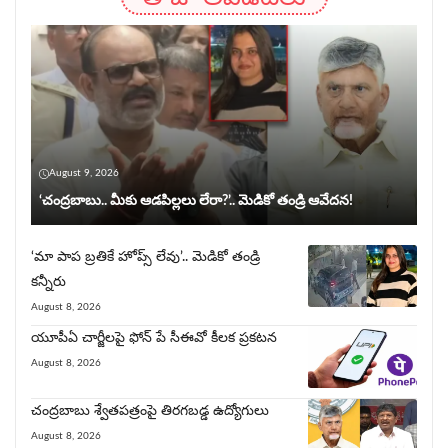
August 9, 2026
‘చంద్రబాబు.. మీకు ఆడపిల్లలు లేరా?’.. మెడికో తండ్రి ఆవేదన!
‘మా పాప బ్రతికే హోప్స్ లేవు’.. మెడికో తండ్రి
కన్నీరు
August 8, 2026
యూపీఏ చార్జీల‌పై ఫోన్ పే సీఈవో కీల‌క ప్ర‌క‌ట‌న‌
August 8, 2026
చంద్రబాబు శ్వేతపత్రంపై తిర‌గ‌బ‌డ్డ ఉద్యోగులు
August 8, 2026