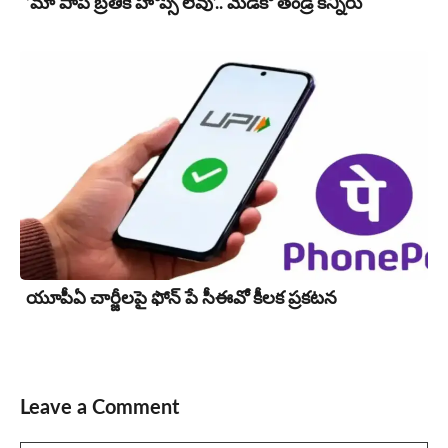
‘మా పాప బ్రతికే హోప్స్ లేవు’.. మెడికో తండ్రి కన్నీరు
యూపీఏ చార్జీల‌పై ఫోన్ పే సీఈవో కీల‌క ప్ర‌క‌ట‌న‌
Leave a Comment