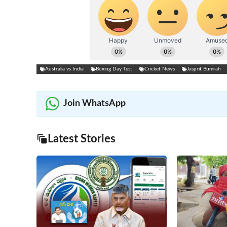
Australia vs India
Boxing Day Test
Cricket News
Jasprit Bumrah
Join WhatsApp
Latest Stories