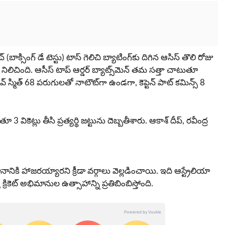
(బాక్సింగ్ డే టెస్టు) టాస్ గెలిచి బ్యాటింగ్‌కు దిగిన ఆసిస్‌ తొలి రోజు
నిలిచింది. ఆసీస్ టాప్ ఆర్డర్ బ్యాట్స్‌మెన్ తమ సత్తా చాటుతూ
టీవ్ స్మిత్ 68 పరుగులతో నాటౌట్‌గా ఉండగా, కెప్టెన్ పాట్ కమిన్స్ 8
 వికెట్లు తీసి ప్రత్యర్థి జట్టును దెబ్బతీశారు. ఆకాశ్ దీప్, రవీంద్ర
ి హాజరయ్యారని క్రీడా వర్గాలు వెల్లడించాయి. ఇది ఆస్ట్రేలియా
 క్రికెట్ అభిమానుల ఉత్సాహాన్ని ప్రతిబింబిస్తోంది.