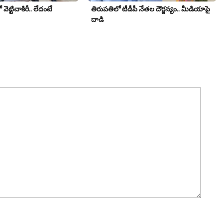
 వెట్టిచాకిరీ.. లేదంటే
తిరుప‌తిలో టీడీపీ నేత‌ల‌ దౌర్జన్యం.. మీడియాపై
దాడి