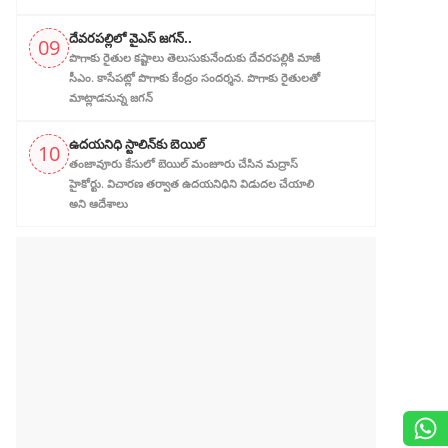
దేవరపల్లిలో వైఎస్ జగన్..
09
పొగాకు రైతుల క‌ష్టాలు తెలుసుకునేందుకు దేవ‌ర‌ప‌ల్లికి మాజీ
సీఎం. కాసేపట్లో పొగాకు కేంద్రం సందర్శన‌. పొగాకు రైతుల‌తో
మాట్లాడ‌నున్న జగన్
ఉదయనిధి స్టాలిన్‌కు బెయిల్‌
10
తంజావూరు కేసులో బెయిల్ మంజూరు చేసిన మద్రాస్
హైకోర్టు. విచారణ తర్వాత ఉదయనిధిని‌ విడుదల చేయాలి
అని ఆదేశాలు