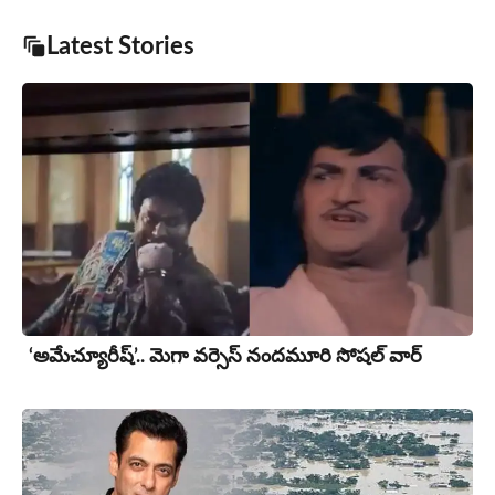
Latest Stories
‘అమేచ్యూరీష్’.. మెగా వర్సెస్ నందమూరి సోషల్ వార్