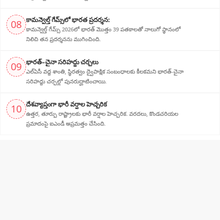
కామన్వెల్త్ గేమ్స్‌లో భారత ప్రదర్శన:
08
కామన్వెల్త్ గేమ్స్ 2026లో భారత్ మొత్తం 39 పతకాలతో నాలుగో స్థానంలో
నిలిచి తన ప్రదర్శనను ముగించింది.
భారత్–చైనా సరిహద్దు చర్చలు
09
ఎల్‌ఏసీ వద్ద శాంతి, స్థిరత్వం ద్వైపాక్షిక సంబంధాలకు కీలకమని భారత్-చైనా
సరిహద్దు చర్చల్లో పునరుద్ఘాటించాయి.
దేశవ్యాప్తంగా భారీ వర్షాల హెచ్చరిక
10
ఉత్తర, తూర్పు రాష్ట్రాలకు భారీ వర్షాల హెచ్చరిక. వరదలు, కొండచరియల
ప్రమాదంపై ఐఎండీ అప్రమత్తం చేసింది.