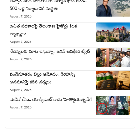
అస్సాం వరద బాధితులకు సల్మాన్ ఖాన్ అండ..
500 ఇళ్ల నిర్మాణానికి మద్దతు
August 7, 2026
ఉచిత పథకాలపై తెలంగాణ హైకోర్టు కీలక
వ్యాఖ్యలు..
August 7, 2026
నేత‌న్న‌ల‌కు మాట ఇస్తున్నా.. జ‌గ‌న్ ఆసక్తిక‌ర ట్వీట్‌
August 7, 2026
వందేమాతరం బిల్లు ఆమోదం.. గేయాన్ని
అవ‌మానిస్తే క‌ఠిన చ‌ర్య‌లు
August 7, 2026
మెడికో కేసు.. యాక్సిడెంట్ కాదు ‘హత్యాయత్నమే’!
August 7, 2026