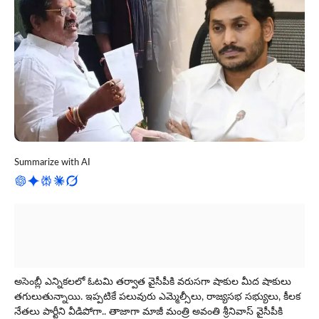
Summarize with AI
అసెంబ్లీ ఎన్నికలలో ఓటమి తర్వాత వైసీపీకి వరుసగా షాకుల మీద షాకులు
తగులుతున్నాయి. ఇప్పటికే పలువురు ఎమ్మెల్సీలు, రాజ్యసభ సభ్యులు, కీలక
నేత‌లు పార్టీని వీడిపోగా.. తాజాగా మాజీ మంత్రి అవంతి శ్రీనివాస్ వైసీపీకి