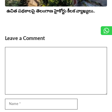
ఉచిత పథకాలపై తెలంగాణ హైకోర్టు కీలక వ్యాఖ్యలు..
Leave a Comment
Comment
Name