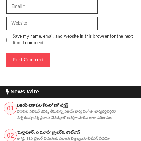
Email
Website
Save my name, email, and website in this browser for the next
time I comment.
News Wire
విజ‌య్ విడాకుల కేసులో బిగ్ ట్విస్ట్‌
01
విడాకుల‌ పిటిషన్ వెన‌క్కి తీసుకున్న విజ‌య్ భార్య‌ సంగీత. భార్య‌భ‌ర్త‌లిద్ద‌రూ
మళ్లీ కలుస్తారన్న ప్రచారం నేపథ్యంలో ఆస‌క్తిగా మారిన తాజా పరిణామం
'మిర్జాపూర్: ది మూవీ' ట్రైలర్‌కు కౌంట్‌డౌన్
02
ఆగస్టు 11న ట్రైలర్ విడుదలకు ముందు చిత్రబృందం బీటీఎస్ వీడియో