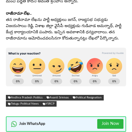
మంచి పద్దతి కాదని అవంతి శ్రీ‌నివాస్ అన్నారు.
రాజీనామా లేఖ‌..
త‌న రాజీనామా లేఖను పార్టీ అధ్య‌క్షులు జ‌గ‌న్‌, రాజ్యసభ సభ్యుడు
విజయసాయి రెడ్డి, విశాఖ జిల్లా వైసీపీ అధ్యక్షుడు గుడివాడ అమర్నాథ్, పార్టీ
కేంద్ర కార్యాలయానికి పంపారు. ఇచ్చిన అవకాశానికి ధన్యవాదాలు. త‌న‌
రాజీనామాను ఆమోదించవలసినగా కోరుతున్నాన‌ట్లు లేఖలో పేర్కొన్నారు.
Andhra Pradesh Politics
Avanti Srinivas
Political Resignation
Telugu Political News
YSRCP
Join Now
Join WhatsApp