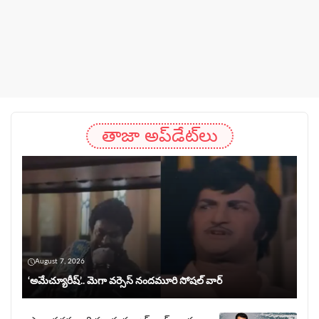
తాజా అప్‌డేట్‌లు
August 7, 2026
‘అమేచ్యూరీష్’.. మెగా వర్సెస్ నందమూరి సోషల్ వార్