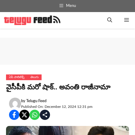
Skip
Menu
to
content
Me
ఏపీ పాలిటిక్స్
తెలుగు
వైసీపీకి మ‌రో షాక్‌.. అవంతి రాజీనామా
by
Telugu Feed
Published On: December 12, 2024 12:31 pm