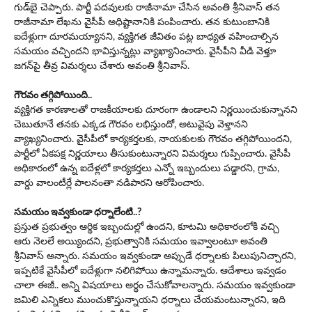
గుడ్‌బై చెప్పారు. పార్టీ పదవులకు రాజీనామా చేసిన అవంతి శ్రీనివాస్ తన
రాజీనామా లేఖను వైసీపీ అధిష్టానానికి పంపించారు. త‌న‌ కుటుంబానికి
ఐదేళ్లుగా దూరమయ్యానని, వ్యక్తిగత జీవితం పట్ల బాధ్యత వహించాల్సిన
సమయం వచ్చిందని భావిస్తున్నట్లు వ్యాఖ్యానించారు. వైసీపీని వీడి వెళ్తూ
జ‌గ‌న్‌పై తీవ్ర విమ‌ర్శ‌లు చేశారు అవంతి శ్రీ‌నివాస్‌.
గౌర‌వం త‌గ్గిపోయింది..
వ్య‌క్తిగత కారణాలతో రాజకీయాలకు దూరంగా ఉండాలని నిర్ణయించుకున్నాన‌ని
చెబుతూనే త‌న‌కు ఎక్కడ గౌరవం లభిస్తుందో, అటువైపు వెళ్తానని
వ్యాఖ్య‌నించారు. వైసీపీలో కార్యకర్తలకు, నాయకులకు గౌరవం తగ్గిపోయిందని,
పార్టీలో ఏకపక్ష నిర్ణయాలు తీసుకుంటున్నారని విమర్శలు గుప్పించారు. వైసీపీ
అధికారంలో ఉన్న ఐదేళ్లలో కార్యకర్తలు ఎన్నో ఇబ్బందులు పడ్డారని, గ్రామ‌,
వార్డు వాలంటీర్లే పాలనంతా నడిపారని ఆరోపించారు.
స‌మ‌యం ఇవ్వ‌కుండా ధ‌ర్నాలేంటి..?
ప్రస్తుత ప్రభుత్వం ఆర్థిక ఇబ్బందుల్లో ఉందని, కూట‌మి అధికారంలోకి వచ్చి
ఆరు నెల‌లే అయ్యింద‌ని, ప్రభుత్వానికి సమయం ఇవ్వాలంటూ అవంతి
శ్రీ‌నివాస్ అన్నారు. స‌మ‌యం ఇవ్వ‌కుండా అప్పుడే ధర్నాలకు పిలుపునిచ్చారని,
ఇప్పటికే వైసీపీలో ఐదేళ్లుగా నలిగిపోయి ఉన్నామన్నారు. ఆదేశాలు ఇవ్వడం
చాలా ఈజీ.. అన్ని విషయాలు అర్థం చేసుకోవాలన్నారు. సమయం ఇవ్వకుండా
జమిలి ఎన్నిక‌లు ముంచుకొస్తున్నాయ‌ని ధర్నాలు చేయమంటున్నారని, ఇది