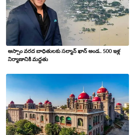
అస్సాం వరద బాధితులకు సల్మాన్ ఖాన్ అండ.. 500 ఇళ్ల
నిర్మాణానికి మద్దతు