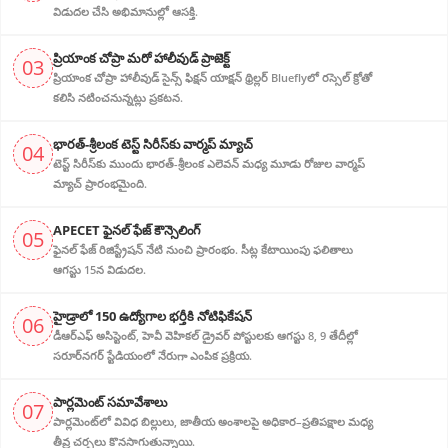
విడుదల చేసి అభిమానుల్లో ఆసక్తి.
ప్రియాంక చోప్రా మరో హాలీవుడ్ ప్రాజెక్ట్
03
ప్రియాంక చోప్రా హాలీవుడ్ సైన్స్ ఫిక్షన్ యాక్షన్ థ్రిల్లర్ Blueflyలో రస్సెల్ క్రోతో
కలిసి నటించనున్నట్లు ప్రకటన.
భారత్-శ్రీలంక టెస్ట్ సిరీస్‌కు వార్మప్ మ్యాచ్
04
టెస్ట్ సిరీస్‌కు ముందు భారత్-శ్రీలంక ఎలెవన్ మధ్య మూడు రోజుల వార్మప్
మ్యాచ్ ప్రారంభమైంది.
APECET ఫైనల్ ఫేజ్ కౌన్సెలింగ్
05
ఫైనల్ ఫేజ్ రిజిస్ట్రేషన్ నేటి నుంచి ప్రారంభం. సీట్ల కేటాయింపు ఫలితాలు
ఆగస్టు 15న విడుదల.
హైడ్రాలో 150 ఉద్యోగాల భర్తీకి నోటిఫికేషన్
06
డీఆర్‌ఎఫ్ అసిస్టెంట్, హెవీ వెహికల్ డ్రైవర్ పోస్టులకు ఆగస్టు 8, 9 తేదీల్లో
సరూర్‌నగర్ స్టేడియంలో నేరుగా ఎంపిక ప్రక్రియ.
పార్లమెంట్ సమావేశాలు
07
పార్లమెంట్‌లో వివిధ బిల్లులు, జాతీయ అంశాలపై అధికార–ప్రతిపక్షాల మధ్య
తీవ్ర చర్చలు కొనసాగుతున్నాయి.