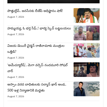
పొత్తుల్లేవ్.. జనసేనకు బీజేపీ అధిష్టానం షాక్!
August 7, 2026
హ‌మ్మ‌య్య, ఓ భ‌ర్త సేఫ్..! భార్య‌ స్కెచ్ బ‌ట్ట‌బ‌య‌లు
August 7, 2026
విజయ డెయిరీ చైర్మ‌న్‌ రాజీనామాకు మంత్రుల
ఒత్తిడి?
August 7, 2026
‘అమేచ్యూరీష్’.. మెగా వర్సెస్ నందమూరి సోషల్
వార్
August 7, 2026
అస్సాం వరద బాధితులకు సల్మాన్ ఖాన్ అండ..
500 ఇళ్ల నిర్మాణానికి మద్దతు
August 7, 2026