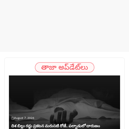
తాజా అప్‌డేట్‌లు
August 7, 2026
దిశ బిల్లు రద్దు ప్రకటన మరుసటి రోజే.. పల్నాడులో దారుణం