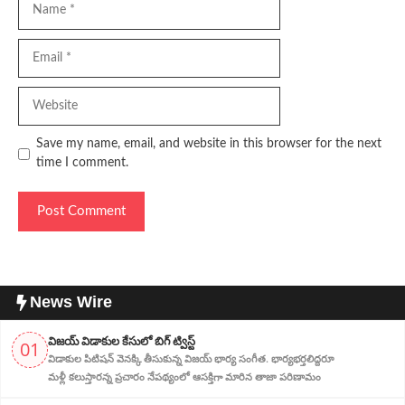
Email
Website
Save my name, email, and website in this browser for the next
time I comment.
News Wire
విజ‌య్ విడాకుల కేసులో బిగ్ ట్విస్ట్‌
01
విడాకుల‌ పిటిషన్ వెన‌క్కి తీసుకున్న విజ‌య్ భార్య‌ సంగీత. భార్య‌భ‌ర్త‌లిద్ద‌రూ
మళ్లీ కలుస్తారన్న ప్రచారం నేపథ్యంలో ఆస‌క్తిగా మారిన తాజా పరిణామం