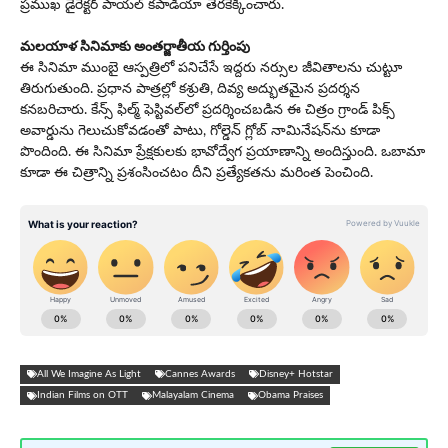
ప్రముఖ డైరెక్టర్ పాయల్ కపాడియా తెరకెక్కించారు.
మలయాళ సినిమాకు అంతర్జాతీయ గుర్తింపు
ఈ సినిమా ముంబై ఆస్ప‌త్రిలో పనిచేసే ఇద్దరు నర్సుల జీవితాలను చుట్టూ
తిరుగుతుంది. ప్రధాన పాత్రల్లో కశ్రుతి, దివ్య అద్భుతమైన ప్రదర్శన
కనబరిచారు. కేన్స్ ఫిల్మ్ ఫెస్టివల్‌లో ప్రదర్శించబడిన ఈ చిత్రం గ్రాండ్ పిక్స్
అవార్డును గెలుచుకోవడంతో పాటు, గోల్డెన్ గ్లోబ్ నామినేషన్‌ను కూడా
పొందింది. ఈ సినిమా ప్రేక్షకులకు భావోద్వేగ ప్రయాణాన్ని అందిస్తుంది. ఒబామా
కూడా ఈ చిత్రాన్ని ప్రశంసించటం దీని ప్రత్యేకతను మరింత పెంచింది.
All We Imagine As Light
Cannes Awards
Disney+ Hotstar
Indian Films on OTT
Malayalam Cinema
Obama Praises