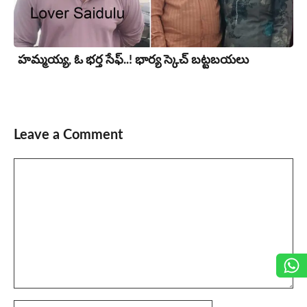
హ‌మ్మ‌య్య, ఓ భ‌ర్త సేఫ్..! భార్య‌ స్కెచ్ బ‌ట్ట‌బ‌య‌లు
Leave a Comment
Comment
Name