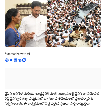
Summarize with AI
వైసీపీ అధినేత మరియు ఆంధ్రప్రదేశ్ మాజీ ముఖ్యమంత్రి వైఎస్ జగన్‌మోహన్
రెడ్డి వైఎస్సార్ జిల్లా పర్యటనలో భాగంగా పులివెందులలో ప్రజాదర్బార్‌ను
నిర్వహించారు. ఈ కార్యక్రమంలో పెద్ద ఎత్తున ప్రజలు, పార్టీ కార్యకర్తలు,