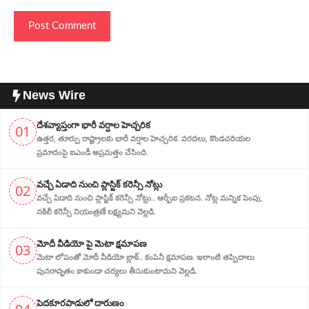
News Wire
దేశవ్యాప్తంగా భారీ వర్షాల హెచ్చరిక
01
ఉత్తర, తూర్పు రాష్ట్రాలకు భారీ వర్షాల హెచ్చరిక. వరదలు, కొండచరియల
ప్రమాదంపై ఐఎండీ అప్రమత్తం చేసింది.
వచ్చే ఏడాది నుంచి ప్లాస్టిక్ కరెన్సీ నోట్లు
02
వచ్చే ఏడాది నుంచి ప్లాస్టిక్ కరెన్సీ నోట్లు.. ఆర్బీఐ ప్రకటన. నోట్ల మన్నిక పెంపు,
నకిలీ కరెన్సీ నియంత్రణే లక్ష్యమని వెల్లడి.
మోదీ వీడియో పై మెటా క్షమాపణ
03
మెటా లోపంతో మోదీ వీడియో బ్లాక్.. కంపెనీ క్షమాపణ. ఇలాంటి తప్పిదాలు
పునరావృతం కాకుండా చర్యలు తీసుకుంటామని వెల్లడి.
పెదకూరపాడులో దారుణం