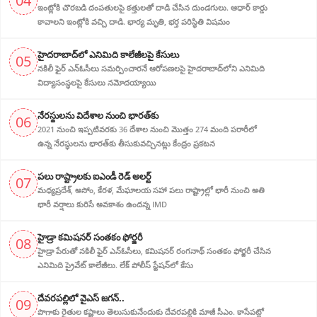
04
ఇంట్లోకి చొరబడి దంపతులపై కత్తులతో దాడి చేసిన దుండగులు. ఆధార్ కార్డు
కావాలని ఇంట్లోకి వచ్చి దాడి. భార్య మృతి, భర్త పరిస్థితి విషమం
హైదరాబాద్‌లో ఎనిమిది కాలేజీలపై కేసులు
05
నకిలీ ఫైర్ ఎన్‌ఓసీలు సమర్పించారనే ఆరోపణలపై హైదరాబాద్‌లోని ఎనిమిది
విద్యాసంస్థలపై కేసులు నమోదయ్యాయి
నేరస్థులను విదేశాల నుంచి భారత్‌కు
06
2021 నుంచి ఇప్పటివరకు 36 దేశాల నుంచి మొత్తం 274 మంది పరారీలో
ఉన్న నేరస్థులను భారత్‌కు తీసుకువచ్చినట్లు కేంద్రం ప్రకటన
పలు రాష్ట్రాలకు ఐఎండీ రెడ్ అలర్ట్
07
మధ్యప్రదేశ్, అసోం, కేరళ, మేఘాలయ సహా పలు రాష్ట్రాల్లో భారీ నుంచి అతి
భారీ వర్షాలు కురిసే అవకాశం ఉందన్న IMD
హైడ్రా కమిషనర్ సంతకం ఫోర్జరీ
08
హైడ్రా పేరుతో నకిలీ ఫైర్ ఎన్ఓసీలు, క‌మిష‌న‌ర్ రంగనాథ్ సంతకం ఫోర్జరీ చేసిన
ఎనిమిది ప్రైవేట్ కాలేజీలు. లేక్ పోలీస్ స్టేషన్‌లో కేసు
దేవరపల్లిలో వైఎస్ జగన్..
09
పొగాకు రైతుల క‌ష్టాలు తెలుసుకునేందుకు దేవ‌ర‌ప‌ల్లికి మాజీ సీఎం. కాసేపట్లో