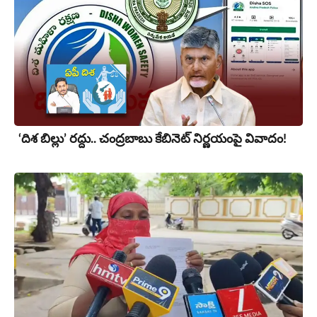
‘దిశ బిల్లు’ రద్దు.. చంద్ర‌బాబు కేబినెట్ నిర్ణయంపై వివాదం!