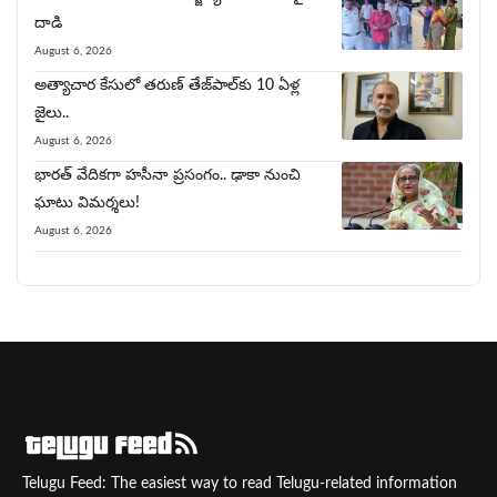
దాడి
August 6, 2026
అత్యాచార కేసులో తరుణ్ తేజ్‌పాల్‌కు 10 ఏళ్ల
జైలు..
August 6, 2026
భారత్ వేదికగా హసీనా ప్రసంగం.. ఢాకా నుంచి
ఘాటు విమర్శలు!
August 6, 2026
Telugu Feed: The easiest way to read Telugu-related information