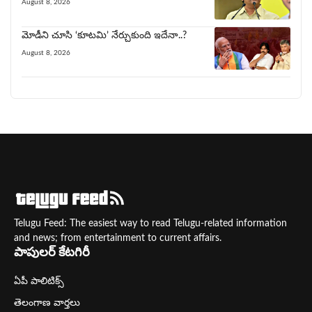
August 8, 2026
మోడీని చూసి ‘కూట‌మి’ నేర్చుకుంది ఇదేనా..?
August 8, 2026
Telugu Feed: The easiest way to read Telugu-related information
and news; from entertainment to current affairs.
పాపులర్ కేటగిరీ
ఏపీ పాలిటిక్స్
తెలంగాణ వార్తలు