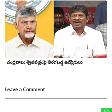
చంద్రబాబు శ్వేతపత్రంపై తిర‌గ‌బ‌డ్డ ఉద్యోగులు
Leave a Comment
Comment