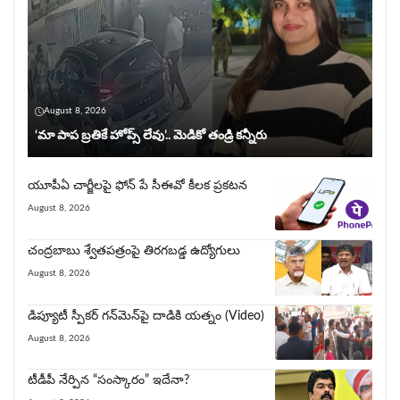
August 8, 2026
‘మా పాప బ్రతికే హోప్స్ లేవు’.. మెడికో తండ్రి కన్నీరు
యూపీఏ చార్జీల‌పై ఫోన్ పే సీఈవో కీల‌క ప్ర‌క‌ట‌న‌
August 8, 2026
చంద్రబాబు శ్వేతపత్రంపై తిర‌గ‌బ‌డ్డ ఉద్యోగులు
August 8, 2026
డిప్యూటీ స్పీకర్ గన్‌మెన్‌పై దాడికి య‌త్నం (Video)
August 8, 2026
టీడీపీ నేర్పిన‌ “సంస్కారం” ఇదేనా?