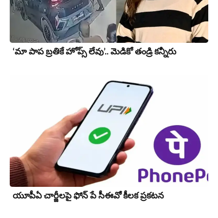
‘మా పాప బ్రతికే హోప్స్ లేవు’.. మెడికో తండ్రి కన్నీరు
యూపీఏ చార్జీల‌పై ఫోన్ పే సీఈవో కీల‌క ప్ర‌క‌ట‌న‌