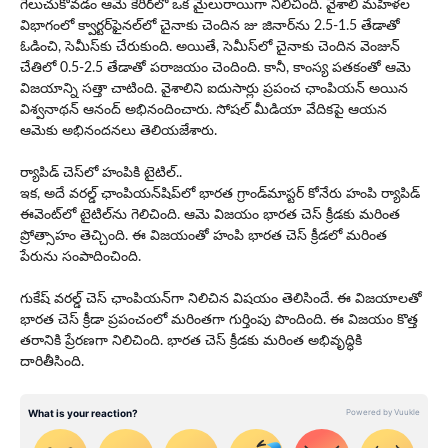
గెలుచుకోవడం ఆమె కెరీర్‌లో ఒక‌ మైలురాయిగా నిలిచింది. వైశాలి మహిళల
విభాగంలో క్వార్టర్‌ఫైనల్‌లో చైనాకు చెందిన జు జినార్‌ను 2.5-1.5 తేడాతో
ఓడించి, సెమీస్‌కు చేరుకుంది. అయితే, సెమీస్‌లో చైనాకు చెందిన వెంజున్
చేతిలో 0.5-2.5 తేడాతో పరాజయం చెందింది. కానీ, కాంస్య పతకంతో ఆమె
విజయాన్ని సత్తా చాటింది. వైశాలిని ఐదుసార్లు ప్రపంచ ఛాంపియన్ అయిన
విశ్వనాథన్ ఆనంద్ అభినందించారు. సోషల్ మీడియా వేదికపై ఆయన
ఆమెకు అభినందనలు తెలియజేశారు.
ర్యాపిడ్ చెస్‌లో హంపికి టైటిల్‌..
ఇక, అదే వరల్డ్ ఛాంపియన్‌షిప్‌లో భారత గ్రాండ్‌మాస్టర్ కోనేరు హంపి ర్యాపిడ్
ఈవెంట్‌లో టైటిల్‌ను గెలిచింది. ఆమె విజయం భారత చెస్ క్రీడకు మరింత
ప్రోత్సాహం తెచ్చింది. ఈ విజయంతో హంపి భారత చెస్ క్రీడలో మరింత
పేరును సంపాదించింది.
గుకేష్ వ‌ర‌ల్డ్ చెస్ ఛాంపియ‌న్‌గా నిలిచిన విష‌యం తెలిసిందే. ఈ విజయాలతో
భారత చెస్ క్రీడా ప్రపంచంలో మరింతగా గుర్తింపు పొందింది. ఈ విజయం కొత్త
తరానికి ప్రేరణగా నిలిచింది. భారత చెస్ క్రీడకు మరింత అభివృద్ధికి
దారితీసింది.