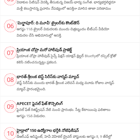
విడాకుల‌ పిటిషన్ వెన‌క్కి తీసుకున్న విజ‌య్ భార్య‌ సంగీత. భార్య‌భ‌ర్త‌లిద్ద‌రూ
మళ్లీ కలుస్తారన్న ప్రచారం నేపథ్యంలో ఆస‌క్తిగా మారిన తాజా పరిణామం
'మిర్జాపూర్: ది మూవీ' ట్రైలర్‌కు కౌంట్‌డౌన్
06
ఆగస్టు 11న ట్రైలర్ విడుదలకు ముందు చిత్రబృందం బీటీఎస్ వీడియో
విడుదల చేసి అభిమానుల్లో ఆసక్తి.
ప్రియాంక చోప్రా మరో హాలీవుడ్ ప్రాజెక్ట్
07
ప్రియాంక చోప్రా హాలీవుడ్ సైన్స్ ఫిక్షన్ యాక్షన్ థ్రిల్లర్ Blueflyలో రస్సెల్ క్రోతో
కలిసి నటించనున్నట్లు ప్రకటన.
భారత్-శ్రీలంక టెస్ట్ సిరీస్‌కు వార్మప్ మ్యాచ్
08
టెస్ట్ సిరీస్‌కు ముందు భారత్-శ్రీలంక ఎలెవన్ మధ్య మూడు రోజుల వార్మప్
మ్యాచ్ ప్రారంభమైంది.
APECET ఫైనల్ ఫేజ్ కౌన్సెలింగ్
09
ఫైనల్ ఫేజ్ రిజిస్ట్రేషన్ నేటి నుంచి ప్రారంభం. సీట్ల కేటాయింపు ఫలితాలు
ఆగస్టు 15న విడుదల.
హైడ్రాలో 150 ఉద్యోగాల భర్తీకి నోటిఫికేషన్
10
డీఆర్‌ఎఫ్ అసిస్టెంట్, హెవీ వెహికల్ డ్రైవర్ పోస్టులకు ఆగస్టు 8, 9 తేదీల్లో