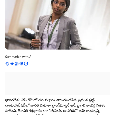
Summarize with AI
భారతదేశం చెస్ గేమ్‌లో తన సత్తాను చాటుకుంటోంది. ప్రపంచ బ్లిట్జ్
ఛాంపియన్‌షిప్‌లో భారత మహిళా గ్రాండ్‌మాస్టర్ ఆర్. వైశాలి కాంస్య పతకం
సాధించి, దేశానికి గర్వకారణంగా నిలిచింది. ఈ పోటీలో ఆమె కాంస్యాన్ని