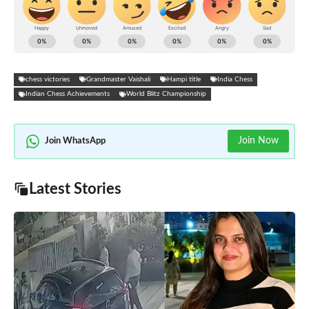
chess victories
Grandmaster Vaishali
Hampi title
India Chess
Indian Chess Achievements
World Blitz Championship
Join Now
Join WhatsApp
Latest Stories