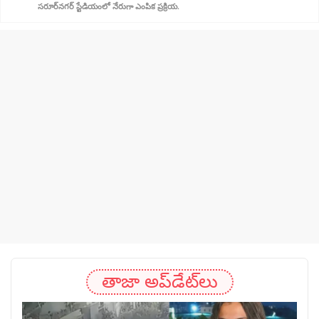
సరూర్‌నగర్ స్టేడియంలో నేరుగా ఎంపిక ప్రక్రియ.
తాజా అప్‌డేట్‌లు