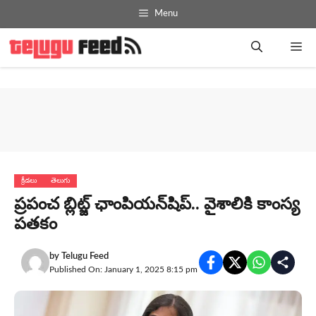
Skip
Menu
to
content
Me
క్రీడలు
తెలుగు
ప్రపంచ బ్లిట్జ్ ఛాంపియన్‌షిప్‌.. వైశాలికి కాంస్య
పతకం
by
Telugu Feed
Published On: January 1, 2025 8:15 pm