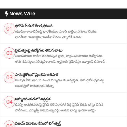
News Wire
ఫోన్‌పే సీఈవో కీలక ప్రకటన
01
యూపీఐ లావాదేవీలపై భారతీయుల నుంచి ఛార్జీలు వసూలు చేయం.
భారతీయ యూజర్లకు యూపీఐ సేవలు ఎప్పటికీ ఉచితం
ప్ర‌భుత్వంపై ఉద్యోగుల తిరుగుబాటు
02
విజయవాడకు భారీగా తరలివచ్చిన గ్రామ‌, వార్డు సచివాలయ ఉద్యోగులు.
తమ సమస్యలు పరిష్కరించాలని, అర్హుల‌కు ప్రమోషన్లు ఇవ్వాలని డిమాండ్
సామర్లకోటలో ప్రబలిన అతిసార
03
కలుషిత నీరు తాగి 11 మంది చిన్నారులకు అస్వస్థత. సామర్లకోట ప్రభుత్వ
ఆసుపత్రిలో బాధితులకు చికిత్స
జ‌మ్మ‌ల‌మ‌డుగులో ఉద్రిక్త‌త‌
04
డీఎస్సీ అవ‌క‌త‌వ‌క‌ల‌పై వైసీపీ రిలే నిరాహార‌ దీక్ష‌. వైసీపీ దీక్ష‌ను భ‌గ్నం చేసిన
పోలీసులు. ఎమ్మెల్సీ రామసుబ్బారెడ్డి, ఆయ‌న‌ భార్య ఇందిరా అరెస్టు
విజ‌య్ విడాకుల కేసులో బిగ్ ట్విస్ట్‌
05