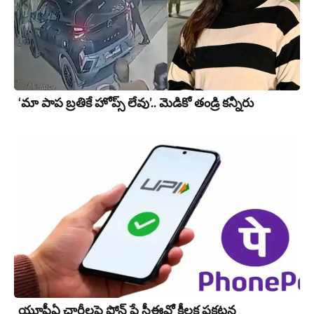
‘మా పాప బ్రతికే హోప్స్ లేవు’.. మెడికో తండ్రి కన్నీరు
యూపీఏ చార్జీల‌పై ఫోన్ పే సీఈవో కీల‌క ప్ర‌క‌ట‌న‌