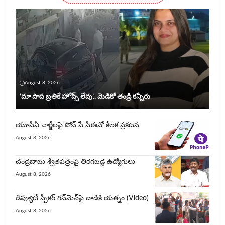
August 8, 2026
‘మా పాప బ్రతికే హోప్స్ లేవు’.. మెడికో తండ్రి కన్నీరు
యూపీఏ చార్జీల‌పై ఫోన్ పే సీఈవో కీల‌క ప్ర‌క‌ట‌న‌
August 8, 2026
చంద్రబాబు శ్వేతపత్రంపై తిర‌గ‌బ‌డ్డ ఉద్యోగులు
August 8, 2026
డిప్యూటీ స్పీకర్ గన్‌మెన్‌పై దాడికి య‌త్నం (Video)
August 8, 2026