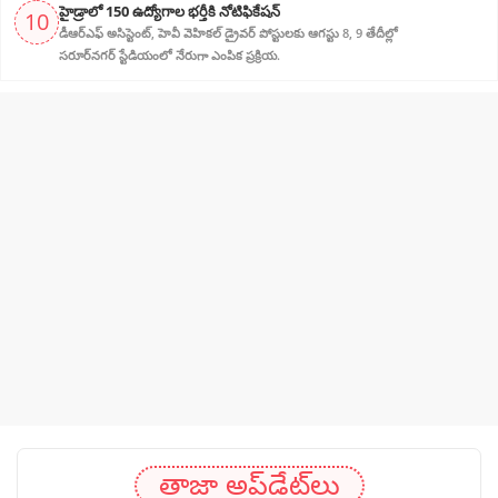
హైడ్రాలో 150 ఉద్యోగాల భర్తీకి నోటిఫికేషన్
10
డీఆర్‌ఎఫ్ అసిస్టెంట్, హెవీ వెహికల్ డ్రైవర్ పోస్టులకు ఆగస్టు 8, 9 తేదీల్లో
సరూర్‌నగర్ స్టేడియంలో నేరుగా ఎంపిక ప్రక్రియ.
తాజా అప్‌డేట్‌లు