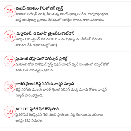
విజ‌య్ విడాకుల కేసులో బిగ్ ట్విస్ట్‌
05
విడాకుల‌ పిటిషన్ వెన‌క్కి తీసుకున్న విజ‌య్ భార్య‌ సంగీత. భార్య‌భ‌ర్త‌లిద్ద‌రూ
మళ్లీ కలుస్తారన్న ప్రచారం నేపథ్యంలో ఆస‌క్తిగా మారిన తాజా పరిణామం
'మిర్జాపూర్: ది మూవీ' ట్రైలర్‌కు కౌంట్‌డౌన్
06
ఆగస్టు 11న ట్రైలర్ విడుదలకు ముందు చిత్రబృందం బీటీఎస్ వీడియో
విడుదల చేసి అభిమానుల్లో ఆసక్తి.
ప్రియాంక చోప్రా మరో హాలీవుడ్ ప్రాజెక్ట్
07
ప్రియాంక చోప్రా హాలీవుడ్ సైన్స్ ఫిక్షన్ యాక్షన్ థ్రిల్లర్ Blueflyలో రస్సెల్ క్రోతో
కలిసి నటించనున్నట్లు ప్రకటన.
భారత్-శ్రీలంక టెస్ట్ సిరీస్‌కు వార్మప్ మ్యాచ్
08
టెస్ట్ సిరీస్‌కు ముందు భారత్-శ్రీలంక ఎలెవన్ మధ్య మూడు రోజుల వార్మప్
మ్యాచ్ ప్రారంభమైంది.
APECET ఫైనల్ ఫేజ్ కౌన్సెలింగ్
09
ఫైనల్ ఫేజ్ రిజిస్ట్రేషన్ నేటి నుంచి ప్రారంభం. సీట్ల కేటాయింపు ఫలితాలు
ఆగస్టు 15న విడుదల.