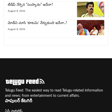
టీడీపీ నేర్పిన‌ “సంస్కారం” ఇదేనా?
August 8, 2026
మోడీని చూసి ‘కూట‌మి’ నేర్చుకుంది ఇదేనా..?
August 8, 2026
Telugu Feed: The easiest way to read Telugu-related information
and news; from entertainment to current affairs.
పాపులర్ కేటగిరీ
ఏపీ పాలిటిక్స్