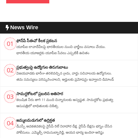
News Wire
ఫోన్‌పే సీఈవో కీలక ప్రకటన
01
యూపీఐ లావాదేవీలపై భారతీయుల నుంచి ఛార్జీలు వసూలు చేయం.
భారతీయ యూజర్లకు యూపీఐ సేవలు ఎప్పటికీ ఉచితం
ప్ర‌భుత్వంపై ఉద్యోగుల తిరుగుబాటు
02
విజయవాడకు భారీగా తరలివచ్చిన గ్రామ‌, వార్డు సచివాలయ ఉద్యోగులు.
తమ సమస్యలు పరిష్కరించాలని, అర్హుల‌కు ప్రమోషన్లు ఇవ్వాలని డిమాండ్
సామర్లకోటలో ప్రబలిన అతిసార
03
కలుషిత నీరు తాగి 11 మంది చిన్నారులకు అస్వస్థత. సామర్లకోట ప్రభుత్వ
ఆసుపత్రిలో బాధితులకు చికిత్స
జ‌మ్మ‌ల‌మ‌డుగులో ఉద్రిక్త‌త‌
04
డీఎస్సీ అవ‌క‌త‌వ‌క‌ల‌పై వైసీపీ రిలే నిరాహార‌ దీక్ష‌. వైసీపీ దీక్ష‌ను భ‌గ్నం చేసిన
పోలీసులు. ఎమ్మెల్సీ రామసుబ్బారెడ్డి, ఆయ‌న‌ భార్య ఇందిరా అరెస్టు