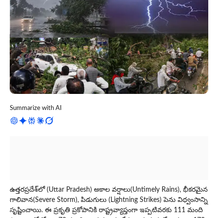
Summarize with AI
ఉత్తరప్రదేశ్‌లో (Uttar Pradesh) అకాల వర్షాలు(Untimely Rains), భీకరమైన
గాలివాన(Severe Storm), పిడుగులు (Lightning Strikes) పెను విధ్వంసాన్ని
సృష్టించాయి. ఈ ప్రకృతి ప్రకోపానికి రాష్ట్రవ్యాప్తంగా ఇప్పటివరకు 111 మంది