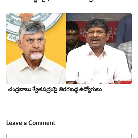
చంద్రబాబు శ్వేతపత్రంపై తిర‌గ‌బ‌డ్డ ఉద్యోగులు
Leave a Comment
Comment