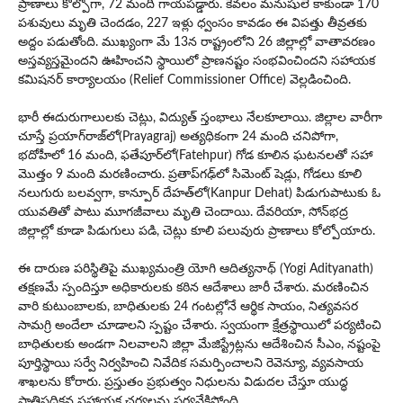
ప్రాణాలు కోల్పోగా, 72 మంది గాయపడ్డారు. కేవలం మనుషులే కాకుండా 170
పశువులు మృతి చెందడం, 227 ఇళ్లు ధ్వంసం కావడం ఈ విపత్తు తీవ్రతకు
అద్దం పడుతోంది. ముఖ్యంగా మే 13న రాష్ట్రంలోని 26 జిల్లాల్లో వాతావరణం
అస్తవ్యస్తమైందని ఊహించని స్థాయిలో ప్రాణనష్టం సంభవించిందని సహాయక
కమిషనర్ కార్యాలయం (Relief Commissioner Office) వెల్లడించింది.
భారీ ఈదురుగాలులకు చెట్లు, విద్యుత్ స్తంభాలు నేలకూలాయి. జిల్లాల వారీగా
చూస్తే ప్రయాగ్‌రాజ్‌లో(Prayagraj) అత్యధికంగా 24 మంది చనిపోగా,
భదోహీలో 16 మంది, ఫతేపూర్‌లో(Fatehpur) గోడ కూలిన ఘటనలతో సహా
మొత్తం 9 మంది మరణించారు. ప్రతాప్‌గఢ్‌లో సిమెంట్ షెడ్లు, గోడలు కూలి
నలుగురు బలవ్వగా, కాన్పూర్ దేహత్‌లో(Kanpur Dehat) పిడుగుపాటుకు ఓ
యువతితో పాటు మూగజీవాలు మృతి చెందాయి. దేవరియా, సోన్‌భద్ర
జిల్లాల్లో కూడా పిడుగులు పడి, చెట్లు కూలి పలువురు ప్రాణాలు కోల్పోయారు.
ఈ దారుణ పరిస్థితిపై ముఖ్యమంత్రి యోగి ఆదిత్యనాథ్ (Yogi Adityanath)
తక్షణమే స్పందిస్తూ అధికారులకు కఠిన ఆదేశాలు జారీ చేశారు. మరణించిన
వారి కుటుంబాలకు, బాధితులకు 24 గంటల్లోనే ఆర్థిక సాయం, నిత్యవసర
సామగ్రి అందేలా చూడాలని స్పష్టం చేశారు. స్వయంగా క్షేత్రస్థాయిలో పర్యటించి
బాధితులకు అండగా నిలవాలని జిల్లా మేజిస్ట్రేట్లను ఆదేశించిన సీఎం, నష్టంపై
పూర్తిస్థాయి సర్వే నిర్వహించి నివేదిక సమర్పించాలని రెవెన్యూ, వ్యవసాయ
శాఖలను కోరారు. ప్రస్తుతం ప్రభుత్వం నిధులను విడుదల చేస్తూ యుద్ధ
ప్రాతిపదికన సహాయక చర్యలను పర్యవేక్షిస్తోంది.