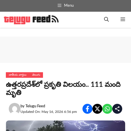
Skip
Menu
to
content
Me
జాతీయ వార్తలు
తెలుగు
ఉత్తరప్రదేశ్‌లో ప్రకృతి విలయం.. 111 మంది
మృతి
by
Telugu Feed
Updated On: May 16, 2026 6:56 pm