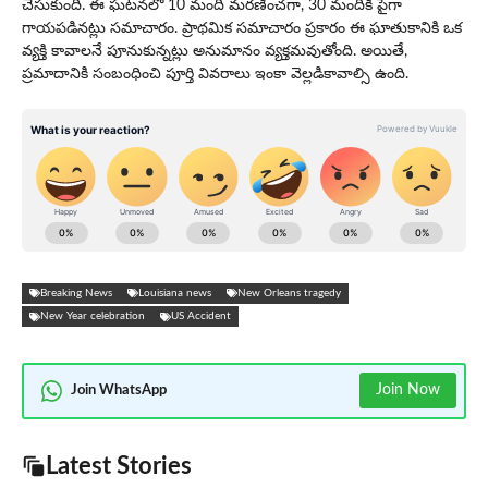
చేసుకుంది. ఈ ఘటనలో 10 మంది మరణించగా, 30 మందికి పైగా
గాయపడినట్లు సమాచారం. ప్రాథమిక సమాచారం ప్రకారం ఈ ఘాతుకానికి ఒక
వ్యక్తి కావాలనే పూనుకున్నట్లు అనుమానం వ్యక్తమవుతోంది. అయితే,
ప్రమాదానికి సంబంధించి పూర్తి వివరాలు ఇంకా వెల్లడికావాల్సి ఉంది.
Breaking News
Louisiana news
New Orleans tragedy
New Year celebration
US Accident
Join Now
Join WhatsApp
Latest Stories