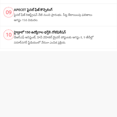
APECET ఫైనల్ ఫేజ్ కౌన్సెలింగ్
09
ఫైనల్ ఫేజ్ రిజిస్ట్రేషన్ నేటి నుంచి ప్రారంభం. సీట్ల కేటాయింపు ఫలితాలు
ఆగస్టు 15న విడుదల.
హైడ్రాలో 150 ఉద్యోగాల భర్తీకి నోటిఫికేషన్
10
డీఆర్‌ఎఫ్ అసిస్టెంట్, హెవీ వెహికల్ డ్రైవర్ పోస్టులకు ఆగస్టు 8, 9 తేదీల్లో
సరూర్‌నగర్ స్టేడియంలో నేరుగా ఎంపిక ప్రక్రియ.