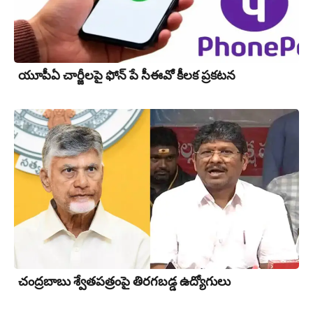
యూపీఏ చార్జీల‌పై ఫోన్ పే సీఈవో కీల‌క ప్ర‌క‌ట‌న‌
చంద్రబాబు శ్వేతపత్రంపై తిర‌గ‌బ‌డ్డ ఉద్యోగులు