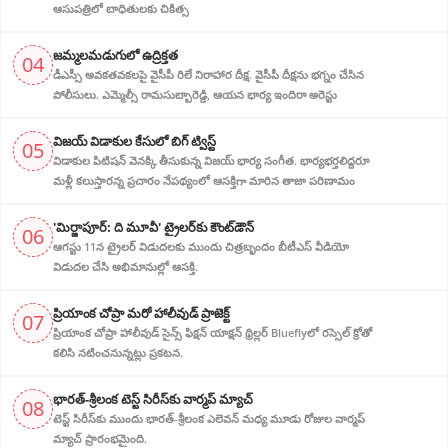
ఆసుపత్రిలో బాధితులకు చికిత్స
జ‌మ్మ‌ల‌మ‌డుగులో ఉద్రిక్త‌త‌
04
డీఎస్సీ అవ‌క‌త‌వ‌క‌ల‌పై వైసీపీ రిలే నిరాహార‌ దీక్ష‌. వైసీపీ దీక్ష‌ను భ‌గ్నం చేసిన
పోలీసులు. ఎమ్మెల్సీ రామసుబ్బారెడ్డి, ఆయ‌న‌ భార్య ఇందిరా అరెస్టు
విజ‌య్ విడాకుల కేసులో బిగ్ ట్విస్ట్‌
05
విడాకుల‌ పిటిషన్ వెన‌క్కి తీసుకున్న విజ‌య్ భార్య‌ సంగీత. భార్య‌భ‌ర్త‌లిద్ద‌రూ
మళ్లీ కలుస్తారన్న ప్రచారం నేపథ్యంలో ఆస‌క్తిగా మారిన తాజా పరిణామం
'మిర్జాపూర్: ది మూవీ' ట్రైలర్‌కు కౌంట్‌డౌన్
06
ఆగస్టు 11న ట్రైలర్ విడుదలకు ముందు చిత్రబృందం బీటీఎస్ వీడియో
విడుదల చేసి అభిమానుల్లో ఆసక్తి.
ప్రియాంక చోప్రా మరో హాలీవుడ్ ప్రాజెక్ట్
07
ప్రియాంక చోప్రా హాలీవుడ్ సైన్స్ ఫిక్షన్ యాక్షన్ థ్రిల్లర్ Blueflyలో రస్సెల్ క్రోతో
కలిసి నటించనున్నట్లు ప్రకటన.
భారత్-శ్రీలంక టెస్ట్ సిరీస్‌కు వార్మప్ మ్యాచ్
08
టెస్ట్ సిరీస్‌కు ముందు భారత్-శ్రీలంక ఎలెవన్ మధ్య మూడు రోజుల వార్మప్
మ్యాచ్ ప్రారంభమైంది.