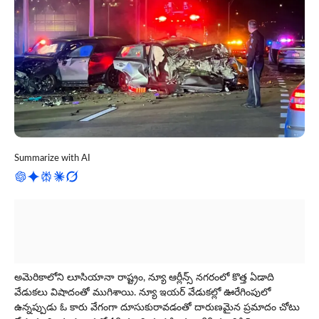
Summarize with AI
అమెరికాలోని లూసియానా రాష్ట్రం, న్యూ ఆర్లీన్స్ నగరంలో కొత్త ఏడాది
వేడుకలు విషాదంతో ముగిశాయి. న్యూ ఇయర్ వేడుకల్లో ఊరేగింపులో
ఉన్నప్పుడు ఓ కారు వేగంగా దూసుకురావడంతో దారుణమైన ప్రమాదం చోటు