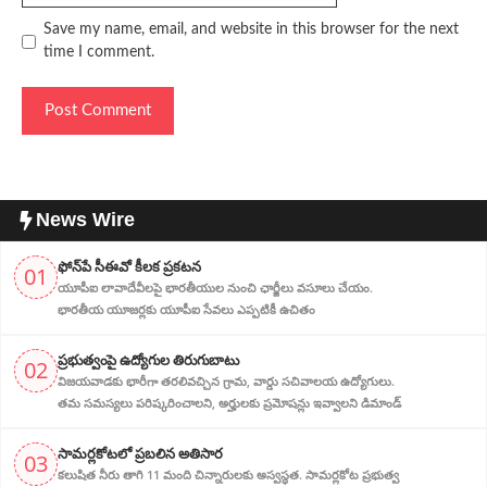
Save my name, email, and website in this browser for the next
time I comment.
News Wire
ఫోన్‌పే సీఈవో కీలక ప్రకటన
01
యూపీఐ లావాదేవీలపై భారతీయుల నుంచి ఛార్జీలు వసూలు చేయం.
భారతీయ యూజర్లకు యూపీఐ సేవలు ఎప్పటికీ ఉచితం
ప్ర‌భుత్వంపై ఉద్యోగుల తిరుగుబాటు
02
విజయవాడకు భారీగా తరలివచ్చిన గ్రామ‌, వార్డు సచివాలయ ఉద్యోగులు.
తమ సమస్యలు పరిష్కరించాలని, అర్హుల‌కు ప్రమోషన్లు ఇవ్వాలని డిమాండ్
సామర్లకోటలో ప్రబలిన అతిసార
03
కలుషిత నీరు తాగి 11 మంది చిన్నారులకు అస్వస్థత. సామర్లకోట ప్రభుత్వ