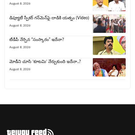
August 8, 2026
డిప్యూటీ స్పీకర్ గన్‌మెన్‌పై దాడికి య‌త్నం (Video)
August 8, 2026
టీడీపీ నేర్పిన‌ “సంస్కారం” ఇదేనా?
August 8, 2026
మోడీని చూసి ‘కూట‌మి’ నేర్చుకుంది ఇదేనా..?
August 8, 2026