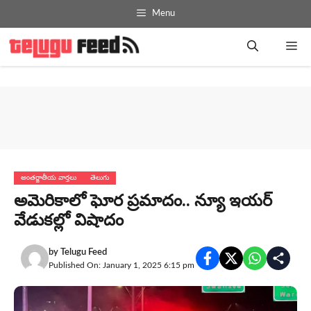
Skip
Menu
to
content
Me
అంతర్జాతీయ వార్తలు
తెలుగు
అమెరికాలో ఘోర ప్రమాదం.. న్యూ ఇయర్
వేడుకల్లో విషాదం
by
Telugu Feed
Published On: January 1, 2025 6:15 pm