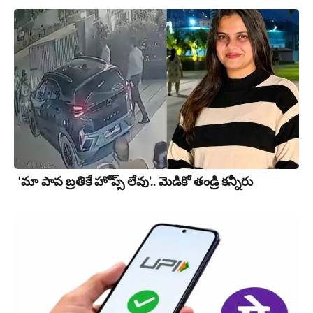
‘మా పాప బ్రతికే హోప్స్ లేవు’.. మెడికో తండ్రి కన్నీరు