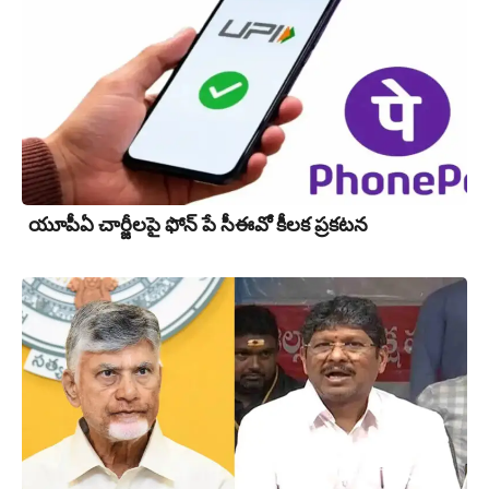
యూపీఏ చార్జీల‌పై ఫోన్ పే సీఈవో కీల‌క ప్ర‌క‌ట‌న‌