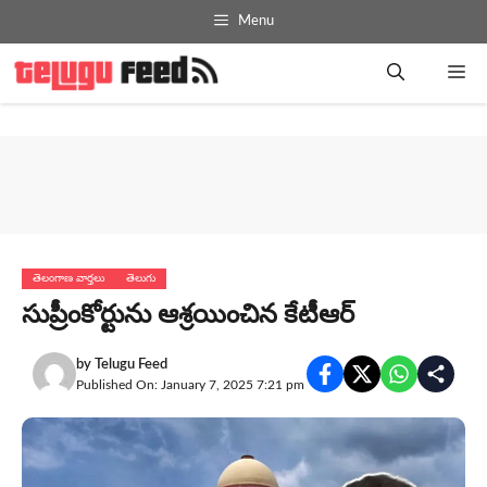
Skip
Menu
to
content
Me
తెలంగాణ వార్తలు
తెలుగు
సుప్రీంకోర్టును ఆశ్రయించిన కేటీఆర్‌
by
Telugu Feed
Published On: January 7, 2025 7:21 pm