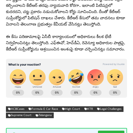
కల్పించాలని కేటీఆర్‌ తరఫు న్యాయవాది కోరగా.. ఇలాంటి పిటిష‌న్ల‌లో
కుద‌ర‌ద‌ని, చ‌ట్ట ప్ర‌కారం న‌డుచుకోవాల‌ని కోర్టు సూచించింది. దీంతో కేటీఆర్
సుప్రీంకోర్టులో పిటిష‌న్ దాఖ‌లు చేశారు. కేటీఆర్ కేసులో త‌మ వాద‌న‌లు కూడా
వినాల‌ని తెలంగాణ ప్ర‌భుత్వం కేవీయ‌ట్ వేసిన‌ట్లు తెలుస్తోంది.
ఈ కేసు పరిణామాలపై ఏసీబీ కార్యాలయంలో అధికారులు కీల‌క భేటీ
నిర్వ‌హించిన‌ట్లు తెలుస్తోంది. ఎఫ్‌ఈవో, హెచ్‌డీఏ, రెవెన్యూ అధికారుల పాత్రపై,
కేటీఆర్ సుప్రీంకోర్టును ఆశ్రయించిన అంశంపై కూడా చ‌ర్చించిన‌ట్లు స‌మాచారం.
ACBCases
Formula E Car Race
High Court
KTR
Legal Challenges
Supreme Court
Telangana