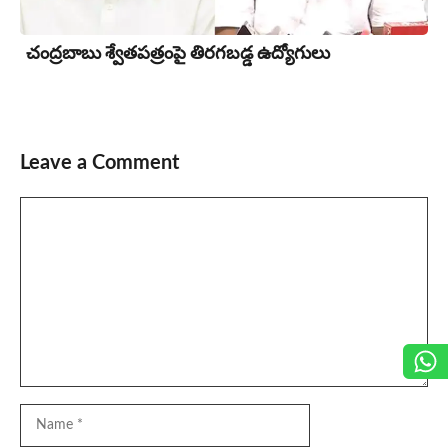
చంద్రబాబు శ్వేతపత్రంపై తిర‌గ‌బ‌డ్డ ఉద్యోగులు
Leave a Comment
Comment
Name