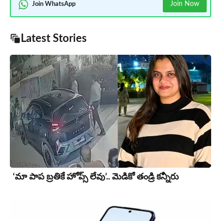
Join Now
Join WhatsApp
Latest Stories
‘మా పాప బ్రతికే హోప్స్ లేవు’.. మెడికో తండ్రి కన్నీరు