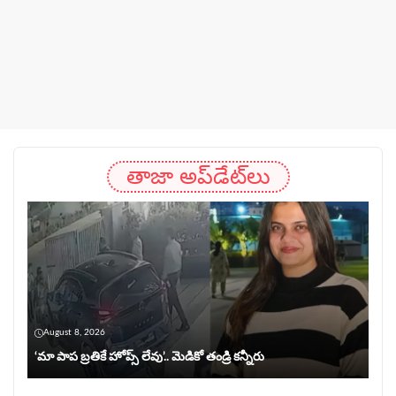
తాజా అప్‌డేట్‌లు
August 8, 2026
‘మా పాప బ్రతికే హోప్స్ లేవు’.. మెడికో తండ్రి కన్నీరు