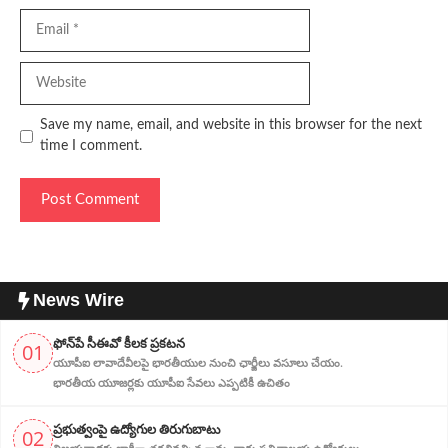
Email
Website
Save my name, email, and website in this browser for the next
time I comment.
News Wire
ఫోన్‌పే సీఈవో కీలక ప్రకటన
01
యూపీఐ లావాదేవీలపై భారతీయుల నుంచి ఛార్జీలు వసూలు చేయం.
భారతీయ యూజర్లకు యూపీఐ సేవలు ఎప్పటికీ ఉచితం
ప్ర‌భుత్వంపై ఉద్యోగుల తిరుగుబాటు
02