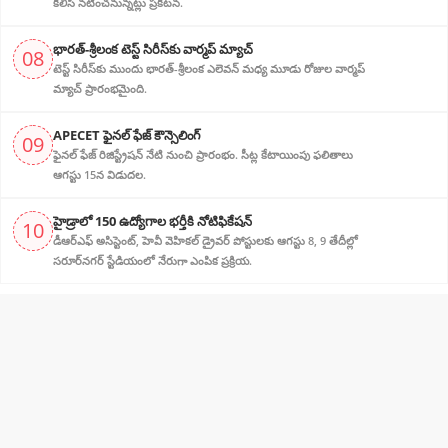
కలిసి నటించనున్నట్లు ప్రకటన.
భారత్-శ్రీలంక టెస్ట్ సిరీస్‌కు వార్మప్ మ్యాచ్
08
టెస్ట్ సిరీస్‌కు ముందు భారత్-శ్రీలంక ఎలెవన్ మధ్య మూడు రోజుల వార్మప్
మ్యాచ్ ప్రారంభమైంది.
APECET ఫైనల్ ఫేజ్ కౌన్సెలింగ్
09
ఫైనల్ ఫేజ్ రిజిస్ట్రేషన్ నేటి నుంచి ప్రారంభం. సీట్ల కేటాయింపు ఫలితాలు
ఆగస్టు 15న విడుదల.
హైడ్రాలో 150 ఉద్యోగాల భర్తీకి నోటిఫికేషన్
10
డీఆర్‌ఎఫ్ అసిస్టెంట్, హెవీ వెహికల్ డ్రైవర్ పోస్టులకు ఆగస్టు 8, 9 తేదీల్లో
సరూర్‌నగర్ స్టేడియంలో నేరుగా ఎంపిక ప్రక్రియ.