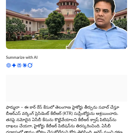
Summarize with AI
ఫార్ములా – ఈ కార్ రేస్‌ కేసులో తెలంగాణ హైకోర్టు తీర్పును సవాల్‌ చేస్తూ
బీఆర్‌ఎస్‌ వర్కింగ్‌ ప్రెసిడెంట్‌ కేటీఆర్‌ (KTR) సుప్రీంకోర్టును ఆశ్రయించారు.
త‌న‌పై న‌మోదైన ఏసీబీ కేసును కొట్టివేయాల‌ని కేటీఆర్‌ క్వాష్‌ పిటిషన్‌ను
దాఖ‌లు చేయ‌గా, హైకోర్టు కేటీఆర్ పిటిష‌న్‌ను తిర‌స్క‌రించింది. ఏసీబీ
దర్యాప్తులో తాము జోక్యం చేసుకోలేమ‌ని కోర్టు తెలిపింది. అరెస్ట్‌ నుంచి రక్షణ