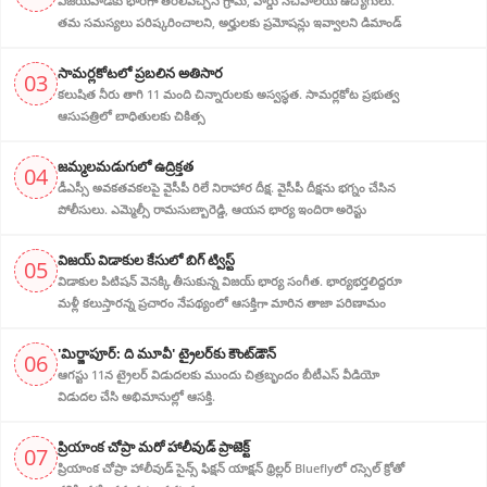
విజయవాడకు భారీగా తరలివచ్చిన గ్రామ‌, వార్డు సచివాలయ ఉద్యోగులు.
తమ సమస్యలు పరిష్కరించాలని, అర్హుల‌కు ప్రమోషన్లు ఇవ్వాలని డిమాండ్
సామర్లకోటలో ప్రబలిన అతిసార
03
కలుషిత నీరు తాగి 11 మంది చిన్నారులకు అస్వస్థత. సామర్లకోట ప్రభుత్వ
ఆసుపత్రిలో బాధితులకు చికిత్స
జ‌మ్మ‌ల‌మ‌డుగులో ఉద్రిక్త‌త‌
04
డీఎస్సీ అవ‌క‌త‌వ‌క‌ల‌పై వైసీపీ రిలే నిరాహార‌ దీక్ష‌. వైసీపీ దీక్ష‌ను భ‌గ్నం చేసిన
పోలీసులు. ఎమ్మెల్సీ రామసుబ్బారెడ్డి, ఆయ‌న‌ భార్య ఇందిరా అరెస్టు
విజ‌య్ విడాకుల కేసులో బిగ్ ట్విస్ట్‌
05
విడాకుల‌ పిటిషన్ వెన‌క్కి తీసుకున్న విజ‌య్ భార్య‌ సంగీత. భార్య‌భ‌ర్త‌లిద్ద‌రూ
మళ్లీ కలుస్తారన్న ప్రచారం నేపథ్యంలో ఆస‌క్తిగా మారిన తాజా పరిణామం
'మిర్జాపూర్: ది మూవీ' ట్రైలర్‌కు కౌంట్‌డౌన్
06
ఆగస్టు 11న ట్రైలర్ విడుదలకు ముందు చిత్రబృందం బీటీఎస్ వీడియో
విడుదల చేసి అభిమానుల్లో ఆసక్తి.
ప్రియాంక చోప్రా మరో హాలీవుడ్ ప్రాజెక్ట్
07
ప్రియాంక చోప్రా హాలీవుడ్ సైన్స్ ఫిక్షన్ యాక్షన్ థ్రిల్లర్ Blueflyలో రస్సెల్ క్రోతో