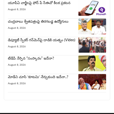
యూపీఏ చార్జీల‌పై ఫోన్ పే సీఈవో కీల‌క ప్ర‌క‌ట‌న‌
August 8, 2026
చంద్రబాబు శ్వేతపత్రంపై తిర‌గ‌బ‌డ్డ ఉద్యోగులు
August 8, 2026
డిప్యూటీ స్పీకర్ గన్‌మెన్‌పై దాడికి య‌త్నం (Video)
August 8, 2026
టీడీపీ నేర్పిన‌ “సంస్కారం” ఇదేనా?
August 8, 2026
మోడీని చూసి ‘కూట‌మి’ నేర్చుకుంది ఇదేనా..?
August 8, 2026