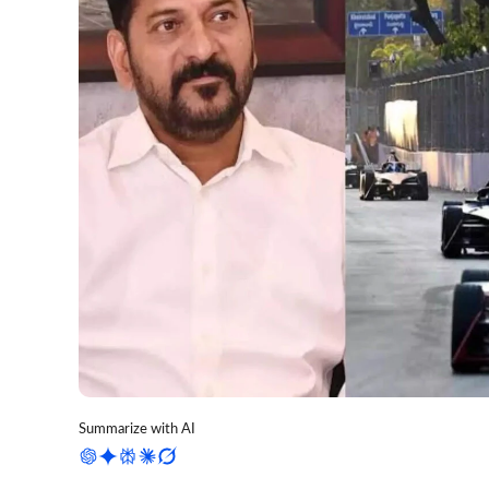
Summarize with AI