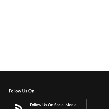
Follow Us On
Follow Us On Social Media