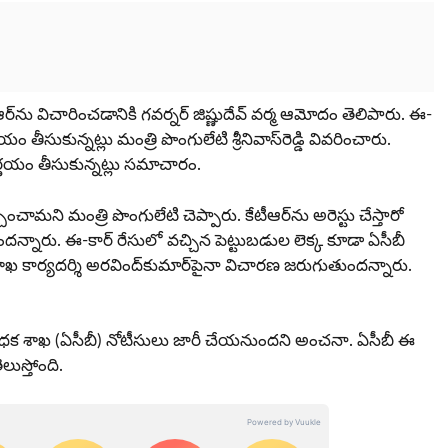
ఆర్‌ను విచారించ‌డానికి గ‌వ‌ర్న‌ర్ జిష్ణుదేవ్ వర్మ ఆమోదం తెలిపారు. ఈ-
ుకున్నట్లు మంత్రి పొంగులేటి శ్రీ‌నివాస్‌రెడ్డి వివ‌రించారు.
్ణయం తీసుకున్నట్లు సమాచారం.
ించామని మంత్రి పొంగులేటి చెప్పారు. కేటీఆర్‌ను అరెస్టు చేస్తారో
్నారు. ఈ-కార్‌ రేసులో వచ్చిన పెట్టుబడుల లెక్క కూడా ఏసీబీ
ాఖ కార్యదర్శి అరవింద్‌కుమార్‌పైనా విచారణ జరుగుతుందన్నారు.
నిరోధక శాఖ (ఏసీబీ) నోటీసులు జారీ చేయనుందని అంచనా. ఏసీబీ ఈ
లుస్తోంది.