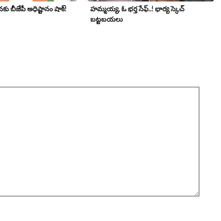
ేనకు బీజేపీ అధిష్టానం షాక్!
హ‌మ్మ‌య్య, ఓ భ‌ర్త సేఫ్..! భార్య‌ స్కెచ్
బ‌ట్ట‌బ‌య‌లు