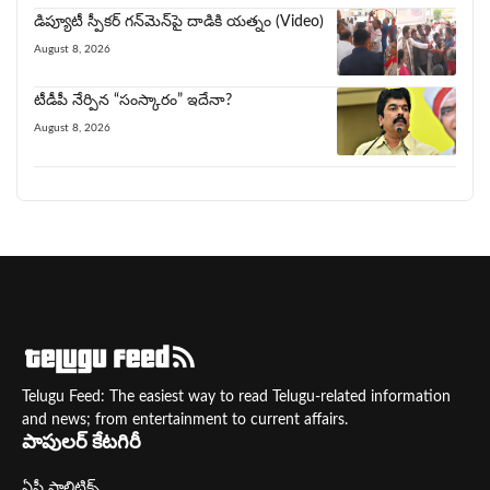
డిప్యూటీ స్పీకర్ గన్‌మెన్‌పై దాడికి య‌త్నం (Video)
August 8, 2026
టీడీపీ నేర్పిన‌ “సంస్కారం” ఇదేనా?
August 8, 2026
Telugu Feed: The easiest way to read Telugu-related information
and news; from entertainment to current affairs.
పాపులర్ కేటగిరీ
ఏపీ పాలిటిక్స్