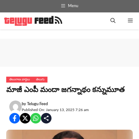
Skip
Menu
to
content
Me
తెలంగాణ వార్తలు
తెలుగు
మాజీ ఎంపీ మందా జగన్నాథం కన్నుమూత
by
Telugu Feed
Published On: January 13, 2025 7:26 am