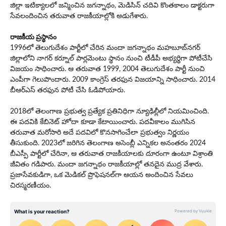
జిల్లా ఇటిక్యాలలో జన్మించిన జగన్నాథం, మెడిసిన్ చదివి కొంతకాలం డాక్టరుగా
సేవలందించిన తరువాత రాజకీయాల్లోకి అడుగేశారు.
రాజకీయ ప్రస్థానం
1996లో తెలుగుదేశం పార్టీలో చేరిన మందా జ‌గ‌న్నాథం మహబూబ్‌నగర్
జిల్లాలోని నాగర్ కర్నూల్ పార్లమెంటు స్థానం నుంచి టీడీపీ అభ్యర్థిగా పోటీచేసి
విజయం సాధించారు. ఆ త‌రువాత‌ 1999, 2004 తెలుగుదేశం పార్టీ నుంచి
ఎంపీగా గెలుపొందారు. 2009 కాంగ్రెస్ తరఫున విజయాన్ని సాధించారు. 2014
బీఆర్‌ఎస్ తరఫున పోటీ చేసి ఓడిపోయారు.
2018లో తెలంగాణ ప్రభుత్వ ప్రత్యేక ప్రతినిధిగా న్యూఢిల్లీలో నియమించింది.
ఈ పదవికి కేబినెట్ హోదా కూడా కేటాయించారు. పదవీకాలం ముగిసిన
తరువాత మరోసారి అదే పదవిలో కొనసాగించేలా ప్రభుత్వం నిర్ణయం
తీసుకుంది. 2023లో జరిగిన తెలంగాణ అసెంబ్లీ ఎన్నికల అనంతరం 2024
బీఎస్పీ పార్టీలో చేరినా, ఆ తరువాత రాజకీయాలకు దూరంగా ఉంటూ విశ్రాంతి
జీవితం గడిపారు. మందా జగన్నాథం రాజకీయాల్లో తనదైన ముద్ర వేశారు.
ప్రజాసేవకుడిగా, ఒక మెడికల్ ప్రొఫెషనల్‌గా ఆయన అందించిన సేవలు
చిరస్మరణీయం.