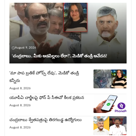
August 9, 2026
‘చంద్రబాబు.. మీకు ఆడపిల్లలు లేరా?’.. మెడికో తండ్రి ఆవేదన!
‘మా పాప బ్రతికే హోప్స్ లేవు’.. మెడికో తండ్రి
కన్నీరు
August 8, 2026
యూపీఏ చార్జీల‌పై ఫోన్ పే సీఈవో కీల‌క ప్ర‌క‌ట‌న‌
August 8, 2026
చంద్రబాబు శ్వేతపత్రంపై తిర‌గ‌బ‌డ్డ ఉద్యోగులు
August 8, 2026