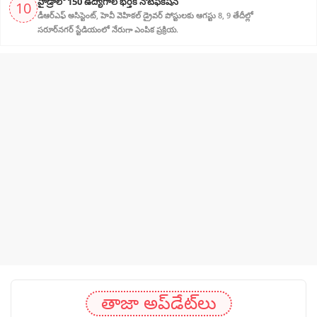
హైడ్రాలో 150 ఉద్యోగాల భర్తీకి నోటిఫికేషన్
10
డీఆర్‌ఎఫ్ అసిస్టెంట్, హెవీ వెహికల్ డ్రైవర్ పోస్టులకు ఆగస్టు 8, 9 తేదీల్లో
సరూర్‌నగర్ స్టేడియంలో నేరుగా ఎంపిక ప్రక్రియ.
తాజా అప్‌డేట్‌లు