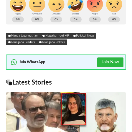
Manda Jagannatham
Nagarkurnool MP
Political News
Telangana Leaders
Telangana Politics
Join Now
Join WhatsApp
Latest Stories