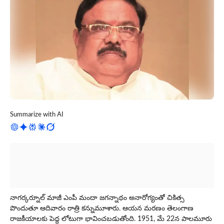
Summarize with AI
నాగర్కర్నూల్ మాజీ ఎంపీ మందా జగన్నాథం అనారోగ్యంతో చికిత్స
పొందుతూ ఆదివారం రాత్రి కన్నుమూశారు. ఆయన మరణం తెలంగాణ
రాజకీయాలకు పెద్ద లోటుగా భావించబడుతోంది. 1951, మే 22న పాలమూరు