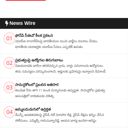
News Wire
ఫోన్‌పే సీఈవో కీలక ప్రకటన
01
యూపీఐ లావాదేవీలపై భారతీయుల నుంచి ఛార్జీలు వసూలు చేయం.
భారతీయ యూజర్లకు యూపీఐ సేవలు ఎప్పటికీ ఉచితం
ప్ర‌భుత్వంపై ఉద్యోగుల తిరుగుబాటు
02
విజయవాడకు భారీగా తరలివచ్చిన గ్రామ‌, వార్డు సచివాలయ ఉద్యోగులు.
తమ సమస్యలు పరిష్కరించాలని, అర్హుల‌కు ప్రమోషన్లు ఇవ్వాలని డిమాండ్
సామర్లకోటలో ప్రబలిన అతిసార
03
కలుషిత నీరు తాగి 11 మంది చిన్నారులకు అస్వస్థత. సామర్లకోట ప్రభుత్వ
ఆసుపత్రిలో బాధితులకు చికిత్స
జ‌మ్మ‌ల‌మ‌డుగులో ఉద్రిక్త‌త‌
04
డీఎస్సీ అవ‌క‌త‌వ‌క‌ల‌పై వైసీపీ రిలే నిరాహార‌ దీక్ష‌. వైసీపీ దీక్ష‌ను భ‌గ్నం చేసిన
పోలీసులు. ఎమ్మెల్సీ రామసుబ్బారెడ్డి, ఆయ‌న‌ భార్య ఇందిరా అరెస్టు