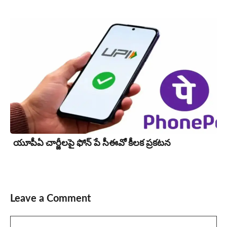
యూపీఏ చార్జీల‌పై ఫోన్ పే సీఈవో కీల‌క ప్ర‌క‌ట‌న‌
Leave a Comment
Comment