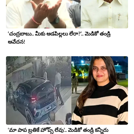
‘చంద్రబాబు.. మీకు ఆడపిల్లలు లేరా?’.. మెడికో తండ్రి
ఆవేదన!
‘మా పాప బ్రతికే హోప్స్ లేవు’.. మెడికో తండ్రి కన్నీరు