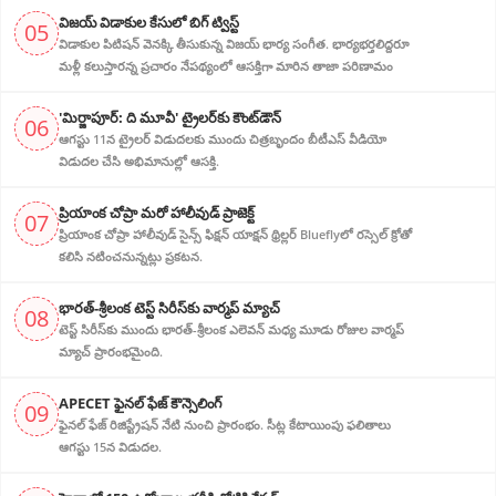
విజ‌య్ విడాకుల కేసులో బిగ్ ట్విస్ట్‌
05
విడాకుల‌ పిటిషన్ వెన‌క్కి తీసుకున్న విజ‌య్ భార్య‌ సంగీత. భార్య‌భ‌ర్త‌లిద్ద‌రూ
మళ్లీ కలుస్తారన్న ప్రచారం నేపథ్యంలో ఆస‌క్తిగా మారిన తాజా పరిణామం
'మిర్జాపూర్: ది మూవీ' ట్రైలర్‌కు కౌంట్‌డౌన్
06
ఆగస్టు 11న ట్రైలర్ విడుదలకు ముందు చిత్రబృందం బీటీఎస్ వీడియో
విడుదల చేసి అభిమానుల్లో ఆసక్తి.
ప్రియాంక చోప్రా మరో హాలీవుడ్ ప్రాజెక్ట్
07
ప్రియాంక చోప్రా హాలీవుడ్ సైన్స్ ఫిక్షన్ యాక్షన్ థ్రిల్లర్ Blueflyలో రస్సెల్ క్రోతో
కలిసి నటించనున్నట్లు ప్రకటన.
భారత్-శ్రీలంక టెస్ట్ సిరీస్‌కు వార్మప్ మ్యాచ్
08
టెస్ట్ సిరీస్‌కు ముందు భారత్-శ్రీలంక ఎలెవన్ మధ్య మూడు రోజుల వార్మప్
మ్యాచ్ ప్రారంభమైంది.
APECET ఫైనల్ ఫేజ్ కౌన్సెలింగ్
09
ఫైనల్ ఫేజ్ రిజిస్ట్రేషన్ నేటి నుంచి ప్రారంభం. సీట్ల కేటాయింపు ఫలితాలు
ఆగస్టు 15న విడుదల.