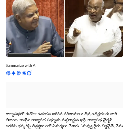
Summarize with AI
రాజ్యసభలో ఈరోజు ఉదయం జరిగిన ప‌రిణామాలు తీవ్ర ఉద్రిక్తతలకు దారి
తీశాయి. కాంగ్రెస్ రాజ్యసభ సభ్యుడు మల్లికార్జున ఖ‌ర్గే, రాజ్య‌సభ చైర్మ‌న్
జగదీప్ ధన్కర్‌పై తీవ్రస్థాయిలో విమర్శలు చేశారు. “నువ్వు రైతు బిడ్డవైతే, నేను