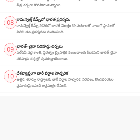
తీవ్ర చర్చలు కొనసాగుతున్నాయి.
కామన్వెల్త్ గేమ్స్‌లో భారత ప్రదర్శన:
08
కామన్వెల్త్ గేమ్స్ 2026లో భారత్ మొత్తం 39 పతకాలతో నాలుగో స్థానంలో
నిలిచి తన ప్రదర్శనను ముగించింది.
భారత్–చైనా సరిహద్దు చర్చలు
09
ఎల్‌ఏసీ వద్ద శాంతి, స్థిరత్వం ద్వైపాక్షిక సంబంధాలకు కీలకమని భారత్-చైనా
సరిహద్దు చర్చల్లో పునరుద్ఘాటించాయి.
దేశవ్యాప్తంగా భారీ వర్షాల హెచ్చరిక
10
ఉత్తర, తూర్పు రాష్ట్రాలకు భారీ వర్షాల హెచ్చరిక. వరదలు, కొండచరియల
ప్రమాదంపై ఐఎండీ అప్రమత్తం చేసింది.