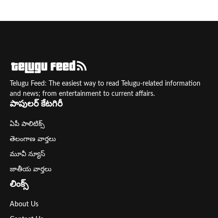
Telugu Feed: The easiest way to read Telugu-related information
and news; from entertainment to current affairs.
పాపులర్ కేటగిరీ
ఏపీ పాలిటిక్స్
తెలంగాణ వార్తలు
మూవీ న్యూస్
జాతీయ వార్తలు
లింక్స్
About Us