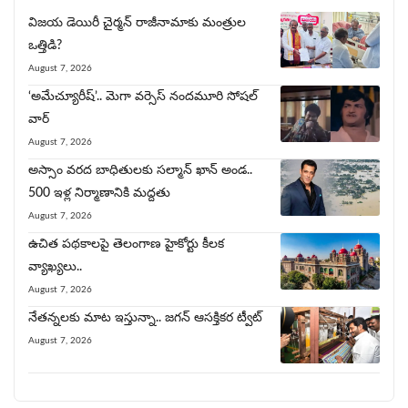
విజయ డెయిరీ చైర్మ‌న్‌ రాజీనామాకు మంత్రుల
ఒత్తిడి?
August 7, 2026
‘అమేచ్యూరీష్’.. మెగా వర్సెస్ నందమూరి సోషల్
వార్
August 7, 2026
అస్సాం వరద బాధితులకు సల్మాన్ ఖాన్ అండ..
500 ఇళ్ల నిర్మాణానికి మద్దతు
August 7, 2026
ఉచిత పథకాలపై తెలంగాణ హైకోర్టు కీలక
వ్యాఖ్యలు..
August 7, 2026
నేత‌న్న‌ల‌కు మాట ఇస్తున్నా.. జ‌గ‌న్ ఆసక్తిక‌ర ట్వీట్‌
August 7, 2026