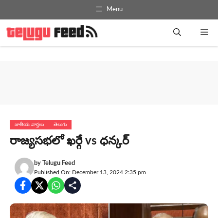
Skip
Menu
to
content
Me
జాతీయ వార్తలు
తెలుగు
రాజ్యసభలో ఖ‌ర్గే vs ధ‌న్క‌ర్‌
by
Telugu Feed
Published On: December 13, 2024 2:35 pm