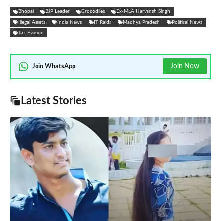
Bhopal
BJP Leader
Crocodiles
Ex-MLA Harvansh Singh
Illegal Assets
India News
IT Raids
Madhya Pradesh
Political News
Tax Evasion
Join Now
Join WhatsApp
Latest Stories