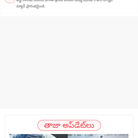
మ్యాచ్ ప్రారంభమైంది.
తాజా అప్‌డేట్‌లు