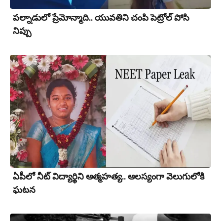
పల్నాడులో ప్రేమోన్మాది.. యువ‌తిని చంపి పెట్రోల్ పోసి
నిప్పు
ఏపీలో నీట్ విద్యార్థిని ఆత్మహత్య.. ఆలస్యంగా వెలుగులోకి
ఘ‌ట‌న‌