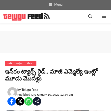
Skip
Menu
to
content
Me
జాతీయ వార్తలు
తెలుగు
ఇన్‌కం ట్యాక్స్ రైడ్‌.. మాజీ ఎమ్మెల్యే ఇంట్లో
మూడు మొస‌ళ్లు
by
Telugu Feed
Published On: January 10, 2025 12:54 pm