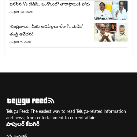
జ‌న‌సేన Vs టీడీపీ.. ఒంగోలులో తారాస్థాయికి పోరు
August 10, 2026
‘చంద్రబాబు.. మీకు ఆడపిల్లలు లేరా?’.. మెడికో
తండ్రి ఆవేదన!
August 9, 2026
Telugu Feed: The easiest way to read Telugu-related information
and news; from entertainment to current affairs.
పాపులర్ కేటగిరీ