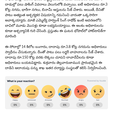
దాడుల్లో పలు షాకింగ్ వివరాలు వెలుగులోకి వచ్చాయి. ఐటీ అధికారులు రూ.3
కోట్ల నగదు, భారీగా నగలు, బినామీ ఆస్తులను సీజ్ చేశారు. అయితే, దీనితో
పాటు అత్యంత ఆశ్చర్యకర విషయాన్ని గ‌మ‌నించి వారంతా ఒక్క‌సారిగా
అవాక్క‌య్యారు. మాజీ ఎమ్మెల్యే హ‌ర్వంశ్ సింగ్ రాథోడ్ ఇంటి ఆవరణలోని
బావిలో మూడు మొసళ్లు కూడా లభ్యమయ్యాయి. ఈ అంశం అధికారులను
కూడా ఆశ్చర్యానికి గురి చేసింది. ప్రస్తుతం ఈ ఘటన భోపాల్‌లో హాట్‌టాపిక్‌గా
మారింది
ఈ సోదాల్లో 14 కిలోల బంగారం, దాదాపు రూ.3.8 కోట్ల నగదును అధికారులు
స్వాధీనం చేసుకున్నారు. దీంతో పాటు పలు లగ్జరీ వాహనాలను సీజ్ చేశారు.
దాదాపు రూ.150 కోట్ల వరకు లెక్కలు చూపని లావాదేవీలను కూడా
అధికారులు బయటపెట్టారు. శుక్ర‌వారం తెల్లవారుజామున ప్రారంభమైన ఈ
దాడిని ఆదాయపు పన్ను శాఖ ఇతర దర్యాప్తు సంస్థలతో కలిసి నిర్వహించింది.