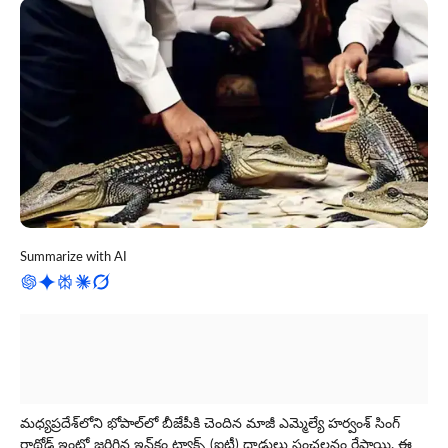
Summarize with AI
మధ్యప్రదేశ్‌లోని భోపాల్‌లో బీజేపీకి చెందిన మాజీ ఎమ్మెల్యే హర్వంశ్ సింగ్
రాథోడ్ ఇంట్లో జరిగిన ఇన్‌కం ట్యాక్స్ (ఐటీ) దాడులు సంచలనం రేపాయి. ఈ