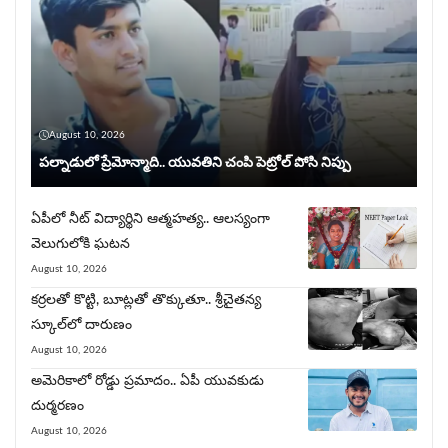
August 10, 2026
పల్నాడులో ప్రేమోన్మాది.. యువ‌తిని చంపి పెట్రోల్ పోసి నిప్పు
ఏపీలో నీట్ విద్యార్థిని ఆత్మహత్య.. ఆలస్యంగా
వెలుగులోకి ఘ‌ట‌న‌
August 10, 2026
కర్రలతో కొట్టి, బూట్లతో తొక్కుతూ.. శ్రీచైతన్య
స్కూల్‌లో దారుణం
August 10, 2026
అమెరికాలో రోడ్డు ప్రమాదం.. ఏపీ యువకుడు
దుర్మరణం
August 10, 2026