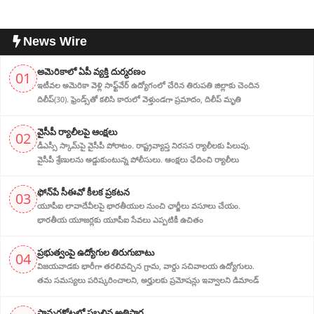
News Wire
అమెరికాలో ఏపీ వ్య‌క్తి దుర్మరణం
01
ఇటీవ‌ల అమెరికా వెళ్లి సాఫ్ట్‌వేర్ ఉద్యోగంలో చేరిన తిరుపతి జిల్లాకు చెందిన
దిలీప్(30). ఫ్రెండ్స్‌తో క‌లిసి కారులో వెళ్తుండగా ప్ర‌మాదం, దిలీప్ మృతి
వైసీపీ ర్యాలీల‌పై ఆంక్ష‌లు
02
డీఎస్సీ స్కామ్‌పై వైసీపీ పోరాటం. రాష్ట్ర‌వ్యాప్త నిర‌స‌న ర్యాలీల‌కు పిలుపు.
వైసీపీ శ్రేణుల‌ను అడ్డుకుంటున్న పోలీసులు. ఆంక్ష‌లు ఛేదించి ర్యాలీలు
ఫోన్‌పే సీఈవో కీలక ప్రకటన
03
యూపీఐ లావాదేవీలపై భారతీయుల నుంచి ఛార్జీలు వసూలు చేయం.
భారతీయ యూజర్లకు యూపీఐ సేవలు ఎప్పటికీ ఉచితం
ప్ర‌భుత్వంపై ఉద్యోగుల తిరుగుబాటు
04
విజయవాడకు భారీగా తరలివచ్చిన గ్రామ‌, వార్డు సచివాలయ ఉద్యోగులు.
తమ సమస్యలు పరిష్కరించాలని, అర్హుల‌కు ప్రమోషన్లు ఇవ్వాలని డిమాండ్
సామర్లకోటలో ప్రబలిన అతిసార