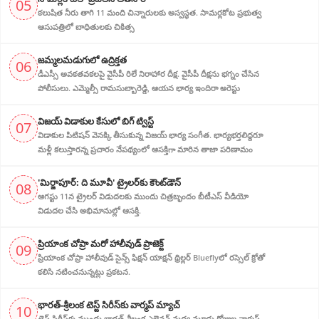
05
కలుషిత నీరు తాగి 11 మంది చిన్నారులకు అస్వస్థత. సామర్లకోట ప్రభుత్వ
ఆసుపత్రిలో బాధితులకు చికిత్స
జ‌మ్మ‌ల‌మ‌డుగులో ఉద్రిక్త‌త‌
06
డీఎస్సీ అవ‌క‌త‌వ‌క‌ల‌పై వైసీపీ రిలే నిరాహార‌ దీక్ష‌. వైసీపీ దీక్ష‌ను భ‌గ్నం చేసిన
పోలీసులు. ఎమ్మెల్సీ రామసుబ్బారెడ్డి, ఆయ‌న‌ భార్య ఇందిరా అరెస్టు
విజ‌య్ విడాకుల కేసులో బిగ్ ట్విస్ట్‌
07
విడాకుల‌ పిటిషన్ వెన‌క్కి తీసుకున్న విజ‌య్ భార్య‌ సంగీత. భార్య‌భ‌ర్త‌లిద్ద‌రూ
మళ్లీ కలుస్తారన్న ప్రచారం నేపథ్యంలో ఆస‌క్తిగా మారిన తాజా పరిణామం
'మిర్జాపూర్: ది మూవీ' ట్రైలర్‌కు కౌంట్‌డౌన్
08
ఆగస్టు 11న ట్రైలర్ విడుదలకు ముందు చిత్రబృందం బీటీఎస్ వీడియో
విడుదల చేసి అభిమానుల్లో ఆసక్తి.
ప్రియాంక చోప్రా మరో హాలీవుడ్ ప్రాజెక్ట్
09
ప్రియాంక చోప్రా హాలీవుడ్ సైన్స్ ఫిక్షన్ యాక్షన్ థ్రిల్లర్ Blueflyలో రస్సెల్ క్రోతో
కలిసి నటించనున్నట్లు ప్రకటన.
భారత్-శ్రీలంక టెస్ట్ సిరీస్‌కు వార్మప్ మ్యాచ్
10
టెస్ట్ సిరీస్‌కు ముందు భారత్-శ్రీలంక ఎలెవన్ మధ్య మూడు రోజుల వార్మప్