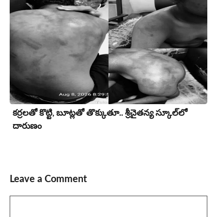
కర్రలతో కొట్టి, బూట్లతో తొక్కుతూ.. శ్రీచైతన్య స్కూల్‌లో
దారుణం
Leave a Comment
Comment