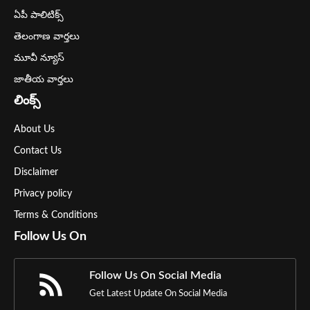
ఏపీ పాలిటిక్స్
తెలంగాణ వార్తలు
మూవీ న్యూస్
జాతీయ వార్తలు
లింక్స్
About Us
Contact Us
Disclaimer
Privacy policy
Terms & Conditions
Follow Us On
Follow Us On Social Media
Get Latest Update On Social Media