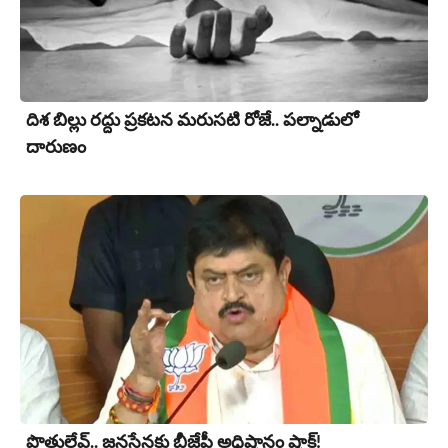
దిశ బిల్లు రద్దు ప్రకటన మరుసటి రోజే.. పల్నాడులో
దారుణం
పొత్తుల్లేవ్.. జనసేనకు బీజేపీ అధిష్టానం షాక్!