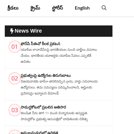
క్రీడలు
క్రైమ్
స్టోరీస్
English
News Wire
ఫోన్‌పే సీఈవో కీలక ప్రకటన
01
యూపీఐ లావాదేవీలపై భారతీయుల నుంచి ఛార్జీలు వసూలు
చేయం. భారతీయ యూజర్లకు యూపీఐ సేవలు ఎప్పటికీ
ఉచితం
ప్ర‌భుత్వంపై ఉద్యోగుల తిరుగుబాటు
02
విజయవాడకు భారీగా తరలివచ్చిన గ్రామ‌, వార్డు సచివాలయ
ఉద్యోగులు. తమ సమస్యలు పరిష్కరించాలని, అర్హుల‌కు
ప్రమోషన్లు ఇవ్వాలని డిమాండ్
సామర్లకోటలో ప్రబలిన అతిసార
03
కలుషిత నీరు తాగి 11 మంది చిన్నారులకు అస్వస్థత.
సామర్లకోట ప్రభుత్వ ఆసుపత్రిలో బాధితులకు చికిత్స
జ‌మ్మ‌ల‌మ‌డుగులో ఉద్రిక్త‌త‌