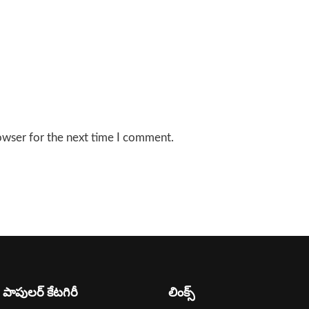
owser for the next time I comment.
పాపులర్ కేటగిరీ
లింక్స్