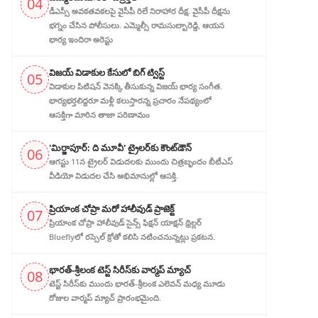
04
డీఎస్సీ అవ‌క‌త‌వ‌క‌ల‌పై వైసీపీ రిలే నిరాహార‌ దీక్ష‌. వైసీపీ దీక్ష‌ను
భ‌గ్నం చేసిన పోలీసులు. ఎమ్మెల్సీ రామసుబ్బారెడ్డి, ఆయ‌న‌
భార్య ఇందిరా అరెస్టు
విజ‌య్ విడాకుల కేసులో బిగ్ ట్విస్ట్‌
05
విడాకుల‌ పిటిషన్ వెన‌క్కి తీసుకున్న విజ‌య్ భార్య‌ సంగీత.
భార్య‌భ‌ర్త‌లిద్ద‌రూ మళ్లీ కలుస్తారన్న ప్రచారం నేపథ్యంలో
ఆస‌క్తిగా మారిన తాజా పరిణామం
'మిర్జాపూర్: ది మూవీ' ట్రైలర్‌కు కౌంట్‌డౌన్
06
ఆగస్టు 11న ట్రైలర్ విడుదలకు ముందు చిత్రబృందం బీటీఎస్
వీడియో విడుదల చేసి అభిమానుల్లో ఆసక్తి.
ప్రియాంక చోప్రా మరో హాలీవుడ్ ప్రాజెక్ట్
07
ప్రియాంక చోప్రా హాలీవుడ్ సైన్స్ ఫిక్షన్ యాక్షన్ థ్రిల్లర్
Blueflyలో రస్సెల్ క్రోతో కలిసి నటించనున్నట్లు ప్రకటన.
భారత్-శ్రీలంక టెస్ట్ సిరీస్‌కు వార్మప్ మ్యాచ్
08
టెస్ట్ సిరీస్‌కు ముందు భారత్-శ్రీలంక ఎలెవన్ మధ్య మూడు
రోజుల వార్మప్ మ్యాచ్ ప్రారంభమైంది.