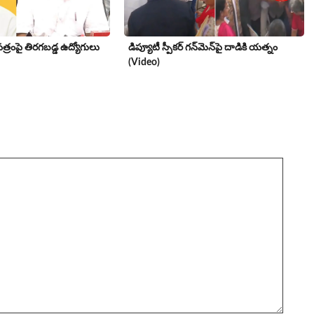
్రంపై తిర‌గ‌బ‌డ్డ ఉద్యోగులు
డిప్యూటీ స్పీకర్ గన్‌మెన్‌పై దాడికి య‌త్నం
(Video)