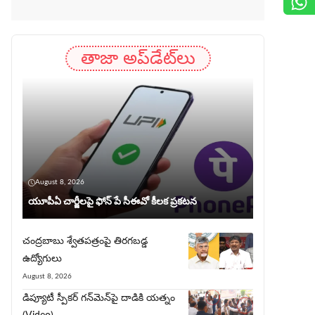
తాజా అప్‌డేట్‌లు
August 8, 2026
యూపీఏ చార్జీల‌పై ఫోన్ పే సీఈవో కీల‌క ప్ర‌క‌ట‌న‌
చంద్రబాబు శ్వేతపత్రంపై తిర‌గ‌బ‌డ్డ
ఉద్యోగులు
August 8, 2026
డిప్యూటీ స్పీకర్ గన్‌మెన్‌పై దాడికి య‌త్నం