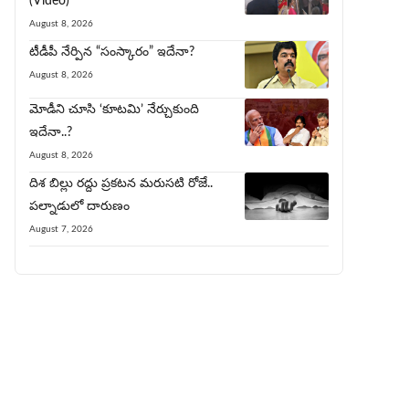
(Video)
August 8, 2026
టీడీపీ నేర్పిన‌ “సంస్కారం” ఇదేనా?
August 8, 2026
మోడీని చూసి ‘కూట‌మి’ నేర్చుకుంది
ఇదేనా..?
August 8, 2026
దిశ బిల్లు రద్దు ప్రకటన మరుసటి రోజే..
పల్నాడులో దారుణం
August 7, 2026