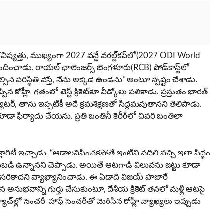
 భవిష్యత్తు, ముఖ్యంగా 2027 వన్డే వరల్డ్‌కప్‌లో(2027 ODI World
దించాడు. రాయల్ ఛాలెంజర్స్ బెంగళూరు(RCB) పోడ్‌కాస్ట్‌లో
ల్సిన పరిస్థితి వస్తే, నేను అక్కడ ఉండను” అంటూ స్పష్టం చేశాడు.
న కోహ్లీ, గతంలో టెస్ట్ క్రికెట్‌కూ వీడ్కోలు పలికాడు. ప్రస్తుతం భారత్
యాటర్, తాను ఇప్పటికీ అదే క్రమశిక్షణతో సిద్ధమవుతానని తెలిపాడు.
కూడా ఫిర్యాదు చేయను. ప్రతి బంతినీ కెరీర్‌లో చివరి బంతిలా
i) క్లారిటీ ఇచ్చాడు. “ఆడాలనిపించకపోతే ఇంటిని వదిలి వచ్చి ఇలా సిద్ధం
టుబడి ఉన్నానని చెప్పాడు. అయితే ఆటగాడి విలువను జట్టు కూడా
 సరికాదని వ్యాఖ్యానించాడు. ఈ ఏడాది విజయ్ హజారే
న అనుభవాన్ని గుర్తు చేసుకుంటూ, దేశీయ క్రికెట్ తనలో మళ్లీ ఆటపై
చ్‌ల్లో సెంచరీ, హాఫ్ సెంచరీతో మెరిసిన కోహ్లీ వ్యాఖ్యలు ఇప్పుడు