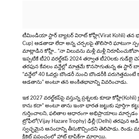
టీమిండియా స్టార్ బ్యాటర్ విరాట్ కోహ్లీ(Virat Kohli) తన
Cup) ఆడతాడా లేదా అన్న చర్చలపై తొలిసారి ఘాటుగా స్పం
మాట్లాడిన కోహ్లీ.. “నా విలువను మళ్లీ మళ్లీ నిరూపించుకోవా
ఇప్పటికే టీ20 వరల్డ్‌కప్ 2024 తర్వాత టీ20లకు గుడ్‌బై చెప్పి
తరఫున కేవలం వన్డేల్లో మాత్రమే కొనసాగుతున్న ఈ స్టార్ బ్
“వన్డేలో 40 ఓవర్లు బౌండరీ నుంచి బౌండరీకి పరుగెత్తమంటే 
ఆడతాను” అంటూ తన అంకితభావాన్ని వివరించాడు.
ఇక 2027 వరల్డ్‌కప్‌పై వస్తున్న ప్రశ్నలకు కూడా కోహ్లీ(Kohl
కాను కదా” అంటూ తాను ఇంకా భారత జట్టుకు పూర్తిగా కట్
గుర్తించాలని, ఫలితాల ఆధారంగా అభిప్రాయాలు మార్చడం
ట్రోఫీలో(Vijay Hazare Trophy) ఢిల్లీ (Delhi) తరఫున ఆడి
స్వచ్ఛమైన ఆనందాన్ని తీసుకొచ్చిందని తెలిపాడు. రెండు మ్యా
క్రికెట్ ప్రపంచంలో హాట్ టాపిక్‌గా మారాయి.