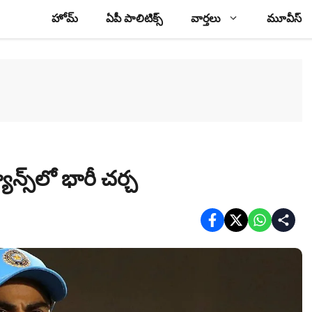
హోమ్
ఏపీ పాలిటిక్స్
వార్తలు
మూవీస్
్యాన్స్‌లో భారీ చర్చ