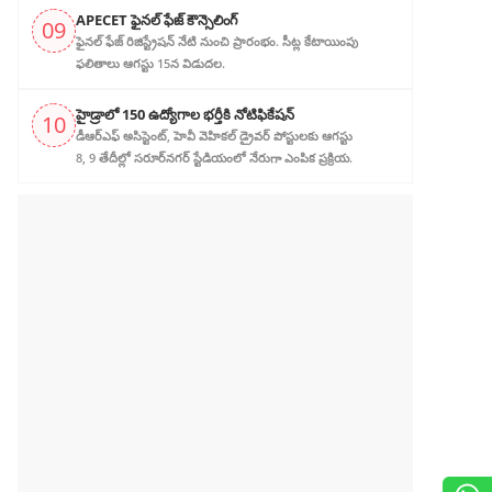
APECET ఫైనల్ ఫేజ్ కౌన్సెలింగ్
09
ఫైనల్ ఫేజ్ రిజిస్ట్రేషన్ నేటి నుంచి ప్రారంభం. సీట్ల కేటాయింపు
ఫలితాలు ఆగస్టు 15న విడుదల.
హైడ్రాలో 150 ఉద్యోగాల భర్తీకి నోటిఫికేషన్
10
డీఆర్‌ఎఫ్ అసిస్టెంట్, హెవీ వెహికల్ డ్రైవర్ పోస్టులకు ఆగస్టు
8, 9 తేదీల్లో సరూర్‌నగర్ స్టేడియంలో నేరుగా ఎంపిక ప్రక్రియ.