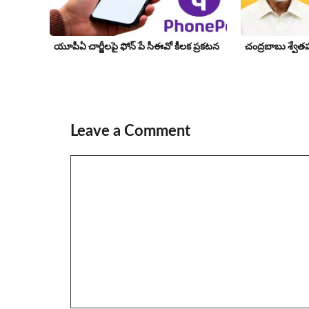
యూపీఏ చార్జీల‌పై ఫోన్ పే సీఈవో కీల‌క ప్ర‌క‌ట‌న‌
చంద్రబాబు శ్వేతపత
Leave a Comment
Comment