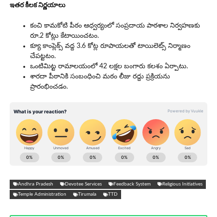
ఇతర కీలక నిర్ణయాలు
కంచి కామకోటి పీఠం ఆధ్వర్యంలో సంప్రదాయ పాఠశాల నిర్వహణకు
రూ.2 కోట్లు కేటాయించటం.
క్యూ కాంప్లెక్స్ వద్ద 3.6 కోట్ల రూపాయలతో టాయిలెట్స్ నిర్మాణం
చేపట్టటం.
ఒంటిమిట్ట రామాలయంలో 42 లక్షల బంగారు కలశం ఏర్పాటు.
శారదా పీఠానికి సంబంధించి మఠం లీజు రద్దు ప్రక్రియను
ప్రారంభించడం.
Andhra Pradesh
Devotee Services
Feedback System
Religious Initiatives
Temple Administration
Tirumala
TTD