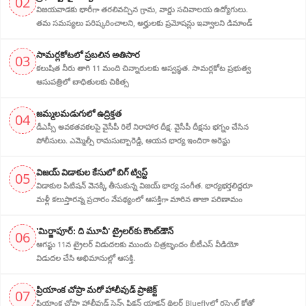
02
విజయవాడకు భారీగా తరలివచ్చిన గ్రామ‌, వార్డు సచివాలయ ఉద్యోగులు.
తమ సమస్యలు పరిష్కరించాలని, అర్హుల‌కు ప్రమోషన్లు ఇవ్వాలని డిమాండ్
సామర్లకోటలో ప్రబలిన అతిసార
03
కలుషిత నీరు తాగి 11 మంది చిన్నారులకు అస్వస్థత. సామర్లకోట ప్రభుత్వ
ఆసుపత్రిలో బాధితులకు చికిత్స
జ‌మ్మ‌ల‌మ‌డుగులో ఉద్రిక్త‌త‌
04
డీఎస్సీ అవ‌క‌త‌వ‌క‌ల‌పై వైసీపీ రిలే నిరాహార‌ దీక్ష‌. వైసీపీ దీక్ష‌ను భ‌గ్నం చేసిన
పోలీసులు. ఎమ్మెల్సీ రామసుబ్బారెడ్డి, ఆయ‌న‌ భార్య ఇందిరా అరెస్టు
విజ‌య్ విడాకుల కేసులో బిగ్ ట్విస్ట్‌
05
విడాకుల‌ పిటిషన్ వెన‌క్కి తీసుకున్న విజ‌య్ భార్య‌ సంగీత. భార్య‌భ‌ర్త‌లిద్ద‌రూ
మళ్లీ కలుస్తారన్న ప్రచారం నేపథ్యంలో ఆస‌క్తిగా మారిన తాజా పరిణామం
'మిర్జాపూర్: ది మూవీ' ట్రైలర్‌కు కౌంట్‌డౌన్
06
ఆగస్టు 11న ట్రైలర్ విడుదలకు ముందు చిత్రబృందం బీటీఎస్ వీడియో
విడుదల చేసి అభిమానుల్లో ఆసక్తి.
ప్రియాంక చోప్రా మరో హాలీవుడ్ ప్రాజెక్ట్
07
ప్రియాంక చోప్రా హాలీవుడ్ సైన్స్ ఫిక్షన్ యాక్షన్ థ్రిల్లర్ Blueflyలో రస్సెల్ క్రోతో