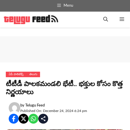
Skip
Menu
to
content
Me
ఏపీ పాలిటిక్స్
తెలుగు
టీటీడీ పాల‌క‌మండ‌లి భేటీ.. భ‌క్తుల కోసం కొత్త
నిర్ణ‌యాలు
by
Telugu Feed
Published On: December 24, 2024 6:24 pm