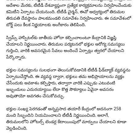
ఆదేశాల మేరకు, టీటీడీ దేశవ్యాప్తంగా ప్రత్యేక కార్యక్రమాలను నిర్వహించేందుకు
కమిటీని ఏర్పాటు చేయనుంది. టీటీడీ చైర్మ‌న్, ఈవో ఆధ్వ‌ర్యంలో తిరుమ‌ల
తిరుప‌తి దేవ‌స్థానం పాల‌క‌మండ‌లి స‌మావేశం నిర్వ‌హించారు. ఈ స‌మావేశంలో
బోర్డ్ ప‌లు కీల‌క నిర్ణ‌యాల‌కు అంగీకారం తెలిపింది.
స్విమ్స్ హాస్పిటల్‌కు జాతీయ హోదా కల్పించాలంటూ కేంద్రానికి విజ్ఞప్తి
చేయాలని నిర్ణ‌యించారు. తిరుమల పర్యటనలో భక్తుల ఆరోగ్య సమస్యలు
గుర్తించి, వారికి అవసరమైన సేవలు అందించే ఏర్పాట్లు త్వరలో చేయాలని
పేర్కొన్నారు.
భక్తుల సమస్యలను సులభంగా తెలుసుకోవడానికి టీటీడీ ఫీడ్‌బ్యాక్ వ్యవస్థను
ఏర్పాటుచేస్తోంది. ఈ వ్యవస్థ ద్వారా, భక్తులు తమ అభిప్రాయాలను వ్యక్తం
చేసేందుకు అవకాశం కల్పిస్తారు, తద్వారా వారికి ఎప్పుడు ఎటువంటి
ఇబ్బందులు ఎదురయ్యాయి లేదా కొత్త సౌకర్యాలు ఏవైనా అవసరం
అవుతాయో అవగతం చేసుకోవచ్చు.
భక్తుల సంఖ్య పెరగడంతో అన్నప్రసాద తయారీ కేంద్రంలో అదనంగా 258
మంది సిబ్బందిని నియమించాలని టీటీడీ నిర్ణయించింది. అలాగే,
తిరుమలలోని హోటల్స్ టెండర్ల కేటాయింపులో మార్పులు చేయాలని కూడా
వెల్లడించింది.