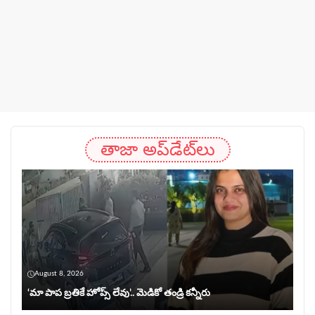
తాజా అప్‌డేట్‌లు
August 8, 2026
‘మా పాప బ్రతికే హోప్స్ లేవు’.. మెడికో తండ్రి కన్నీరు