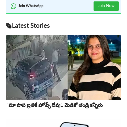
Join Now
Join WhatsApp
Latest Stories
‘మా పాప బ్రతికే హోప్స్ లేవు’.. మెడికో తండ్రి కన్నీరు