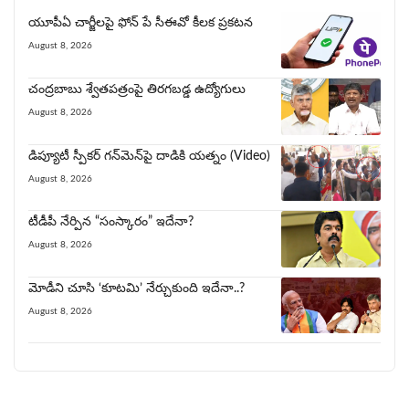
యూపీఏ చార్జీల‌పై ఫోన్ పే సీఈవో కీల‌క ప్ర‌క‌ట‌న‌
August 8, 2026
చంద్రబాబు శ్వేతపత్రంపై తిర‌గ‌బ‌డ్డ ఉద్యోగులు
August 8, 2026
డిప్యూటీ స్పీకర్ గన్‌మెన్‌పై దాడికి య‌త్నం (Video)
August 8, 2026
టీడీపీ నేర్పిన‌ “సంస్కారం” ఇదేనా?
August 8, 2026
మోడీని చూసి ‘కూట‌మి’ నేర్చుకుంది ఇదేనా..?
August 8, 2026