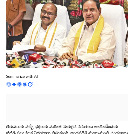
Summarize with AI
తిరుమలకు వ‌చ్చే భక్తులకు మరింత మెరుగైన వసతులు అందించేందుకు
టీటీడీ పలు కీలక నిర్ణయాలు తీసుకుంది. ఆంధ్రప్రదేశ్ ముఖ్యమంత్రి చంద్రబాబు