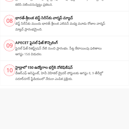
కలిసి నటించనున్నట్లు ప్రకటన.
భారత్-శ్రీలంక టెస్ట్ సిరీస్‌కు వార్మప్ మ్యాచ్
08
టెస్ట్ సిరీస్‌కు ముందు భారత్-శ్రీలంక ఎలెవన్ మధ్య మూడు రోజుల వార్మప్
మ్యాచ్ ప్రారంభమైంది.
APECET ఫైనల్ ఫేజ్ కౌన్సెలింగ్
09
ఫైనల్ ఫేజ్ రిజిస్ట్రేషన్ నేటి నుంచి ప్రారంభం. సీట్ల కేటాయింపు ఫలితాలు
ఆగస్టు 15న విడుదల.
హైడ్రాలో 150 ఉద్యోగాల భర్తీకి నోటిఫికేషన్
10
డీఆర్‌ఎఫ్ అసిస్టెంట్, హెవీ వెహికల్ డ్రైవర్ పోస్టులకు ఆగస్టు 8, 9 తేదీల్లో
సరూర్‌నగర్ స్టేడియంలో నేరుగా ఎంపిక ప్రక్రియ.