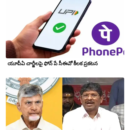
యూపీఏ చార్జీల‌పై ఫోన్ పే సీఈవో కీల‌క ప్ర‌క‌ట‌న‌