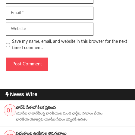
Email
Website
Save my name, email, and website in this browser for the next
time I comment.
News Wire
ఫోన్‌పే సీఈవో కీలక ప్రకటన
01
యూపీఐ లావాదేవీలపై భారతీయుల నుంచి ఛార్జీలు వసూలు చేయం.
భారతీయ యూజర్లకు యూపీఐ సేవలు ఎప్పటికీ ఉచితం
ప్ర‌భుత్వంపై ఉద్యోగుల తిరుగుబాటు