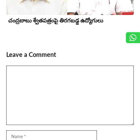
చంద్రబాబు శ్వేతపత్రంపై తిర‌గ‌బ‌డ్డ ఉద్యోగులు
Leave a Comment
Comment
Name