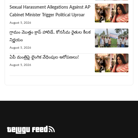
Sexual Harassment Allegations Against AP
Cabinet Minister Trigger Political Uproar
August 5, 2026
గ్రామం మొత్తం క్రాప్ హాలిడే.. కోనసీమ రైతుల కీలక
నిర్ణయం
August 5, 2026
ఏపీ మంత్రిపై లైంగిక వేధింపుల ఆరోపణలు!
August 5, 2026