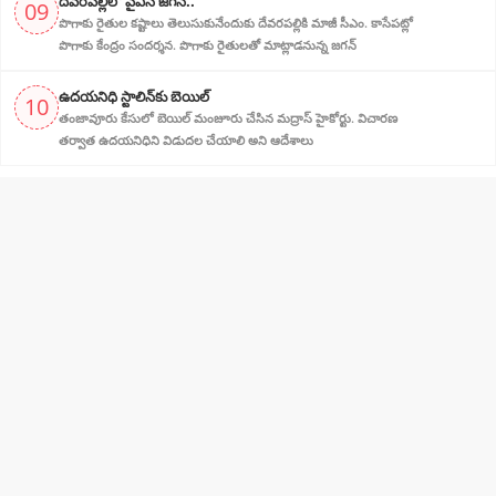
దేవరపల్లిలో వైఎస్ జగన్..
09
పొగాకు రైతుల క‌ష్టాలు తెలుసుకునేందుకు దేవ‌ర‌ప‌ల్లికి మాజీ సీఎం. కాసేపట్లో
పొగాకు కేంద్రం సందర్శన‌. పొగాకు రైతుల‌తో మాట్లాడ‌నున్న జగన్
ఉదయనిధి స్టాలిన్‌కు బెయిల్‌
10
తంజావూరు కేసులో బెయిల్ మంజూరు చేసిన మద్రాస్ హైకోర్టు. విచారణ
తర్వాత ఉదయనిధిని‌ విడుదల చేయాలి అని ఆదేశాలు