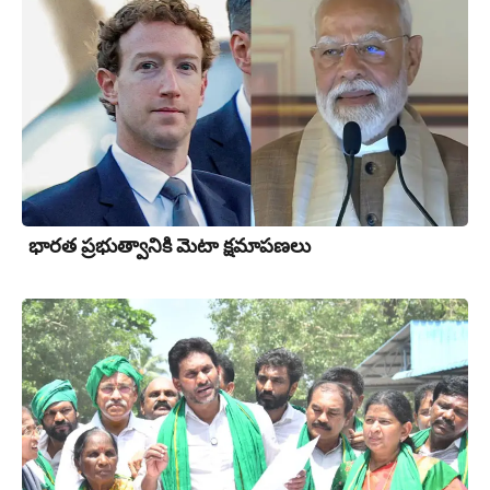
భార‌త ప్ర‌భుత్వానికి మెటా క్షమాపణలు