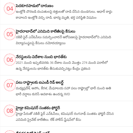
పెదకూరపాడులో దారుణం
04
ఇంట్లోకి చొరబడి దంపతులపై కత్తులతో దాడి చేసిన దుండగులు. ఆధార్ కార్డు
కావాలని ఇంట్లోకి వచ్చి దాడి. భార్య మృతి, భర్త పరిస్థితి విషమం
హైదరాబాద్‌లో ఎనిమిది కాలేజీలపై కేసులు
05
నకిలీ ఫైర్ ఎన్‌ఓసీలు సమర్పించారనే ఆరోపణలపై హైదరాబాద్‌లోని ఎనిమిది
విద్యాసంస్థలపై కేసులు నమోదయ్యాయి
నేరస్థులను విదేశాల నుంచి భారత్‌కు
06
2021 నుంచి ఇప్పటివరకు 36 దేశాల నుంచి మొత్తం 274 మంది పరారీలో
ఉన్న నేరస్థులను భారత్‌కు తీసుకువచ్చినట్లు కేంద్రం ప్రకటన
పలు రాష్ట్రాలకు ఐఎండీ రెడ్ అలర్ట్
07
మధ్యప్రదేశ్, అసోం, కేరళ, మేఘాలయ సహా పలు రాష్ట్రాల్లో భారీ నుంచి అతి
భారీ వర్షాలు కురిసే అవకాశం ఉందన్న IMD
హైడ్రా కమిషనర్ సంతకం ఫోర్జరీ
08
హైడ్రా పేరుతో నకిలీ ఫైర్ ఎన్ఓసీలు, క‌మిష‌న‌ర్ రంగనాథ్ సంతకం ఫోర్జరీ చేసిన
ఎనిమిది ప్రైవేట్ కాలేజీలు. లేక్ పోలీస్ స్టేషన్‌లో కేసు