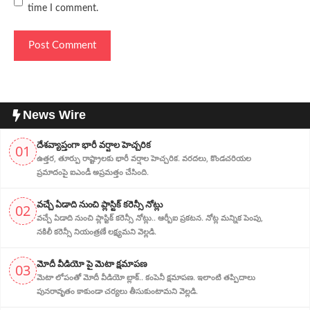
time I comment.
News Wire
దేశవ్యాప్తంగా భారీ వర్షాల హెచ్చరిక
01
ఉత్తర, తూర్పు రాష్ట్రాలకు భారీ వర్షాల హెచ్చరిక. వరదలు, కొండచరియల
ప్రమాదంపై ఐఎండీ అప్రమత్తం చేసింది.
వచ్చే ఏడాది నుంచి ప్లాస్టిక్ కరెన్సీ నోట్లు
02
వచ్చే ఏడాది నుంచి ప్లాస్టిక్ కరెన్సీ నోట్లు.. ఆర్బీఐ ప్రకటన. నోట్ల మన్నిక పెంపు,
నకిలీ కరెన్సీ నియంత్రణే లక్ష్యమని వెల్లడి.
మోదీ వీడియో పై మెటా క్షమాపణ
03
మెటా లోపంతో మోదీ వీడియో బ్లాక్.. కంపెనీ క్షమాపణ. ఇలాంటి తప్పిదాలు
పునరావృతం కాకుండా చర్యలు తీసుకుంటామని వెల్లడి.