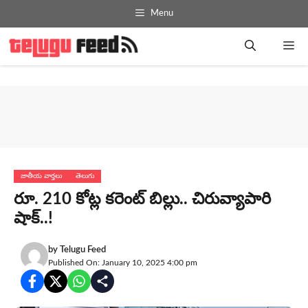
Skip
Menu
to
content
Me
జాతీయ వార్తలు
తెలుగు
రూ. 210 కోట్ల కరెంట్ బిల్లు.. చిరువ్యాపారి
షాక్‌..!
by
Telugu Feed
Published On: January 10, 2025 4:00 pm