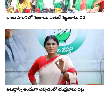
బాబు పాలనలో గంజాయి పంట‌కే గిట్టుబాటు ధర
అబద్ధాన్ని అందంగా చెప్పడంలో చంద్రబాబు దిట్ట