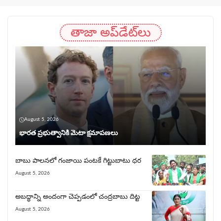
తాజా అప్‌డేట్‌లు
August 5, 2026
భార‌త ప్ర‌భుత్వానికి మెటా క్షమాపణలు
బాబు పాలనలో గంజాయి పంట‌కే గిట్టుబాటు ధర
August 5, 2026
అబద్ధాన్ని అందంగా చెప్పడంలో చంద్రబాబు దిట్ట
August 5, 2026