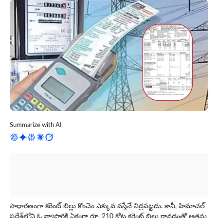
Summarize with AI
సాధారణంగా కరెంట్ బిల్లు కొంచెం ఎక్కువ వ‌స్తేనే నిద్రప‌ట్ట‌దు. కానీ, హిమాచల్
ప్రదేశ్‌లోని ఓ వ్యాపారికి ఏకంగా రూ. 210 కోట్ల కరెంట్ బిల్లు రావడంతో అత‌ను