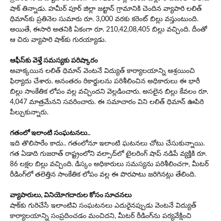
షాక్ తిన్నాడు. హమీర్ పూర్ జిల్లా జట్టాన్ గ్రామానికి చెందిన వ్యాపారి లలిత్
ధిమాన్‌కు ప్రతినెల సుమారు రూ. 3,000 వరకు కరెంట్ బిల్లు వస్తుంటుంది.
అయితే, ఈసారి అతనికి ఏకంగా రూ. 210,42,08,405 బిల్లు వ‌చ్చింది. దీంతో
ఆ చిరు వ్యాపారి షాక్‌కు గుర‌య్యాడు.
ఆఫీస్‌కు వెళ్తే సమస్యకు పరిష్కారం
అవాక్కయిన లలిత్ ధిమాన్ వెంటనే విద్యుత్ కార్యాలయాన్ని ఆశ్రయించి
ఫిర్యాదు చేశారు. అనంతరం రికార్డులను పరిశీలించిన అధికారులు ఈ భారీ
బిల్లు సాంకేతిక లోపం వల్ల వచ్చిందని వెల్లడించారు. అసలైన బిల్లు కేవలం రూ.
4,047 మాత్రమేనని సవరించారు. ఈ సమాచారం విని లలిత్ ధిమాన్ ఊపిరి
పీల్చుకున్నారు.
గతంలో ఇలాంటి సంఘటనలు..
ఇది తొలిసారేం కాదు.. గ‌తంలోనూ ఇలాంటి ఘ‌ట‌న‌లు చోటు చేసుకున్నాయి.
గత ఏడాది గుజరాత్ రాష్ట్రంలోని వల్సాద్‌లో టైలరింగ్ షాప్ నడిపే వ్యక్తికి రూ.
86 లక్షల బిల్లు వచ్చింది. డిస్కం అధికారులు సమస్యను పరిశీలించగా, మీటర్
రీడింగ్‌లో తలెత్తిన సాంకేతిక లోపం వల్ల ఈ పొరపాటు జరిగినట్లు తేలింది.
వ్యాపారులు, వినియోగదారుల కోసం సూచనలు
షాక్‌కు గురిచేసే ఇలాంటివి సంఘ‌ట‌న‌లు ఎదురైనప్పుడు వెంటనే విద్యుత్
కార్యాలయాన్ని సంప్రదించడం మంచిదని, మీటర్ రీడింగ్‌ను పర్యవేక్షించి