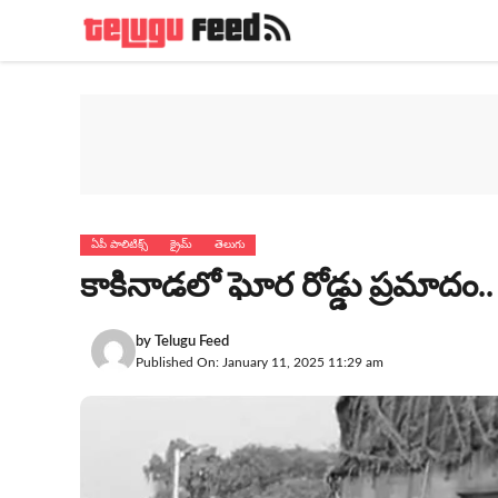
Skip
to
content
ఏపీ పాలిటిక్స్
క్రైమ్
తెలుగు
కాకినాడ‌లో ఘోర రోడ్డు ప్రమాదం.. 
by
Telugu Feed
Published On: January 11, 2025 11:29 am