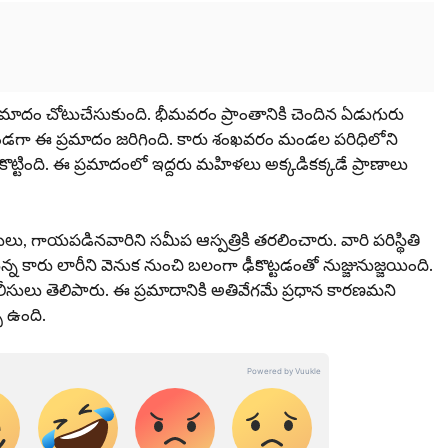
ప్రమాదం చోటుచేసుకుంది. భీమవరం ప్రాంతానికి చెందిన ఏడుగురు
తుండగా ఈ ప్రమాదం జరిగింది. కారు శంఖవరం మండల పరిధిలోని
ీకొట్టింది. ఈ ప్ర‌మాదంలో ఇద్దరు మహిళలు అక్కడికక్కడే ప్రాణాలు
లు, గాయపడినవారిని సమీప ఆస్ప‌త్రికి తరలించారు. వారి పరిస్థితి
న్న కారు లారీని వెనుక నుంచి బ‌లంగా ఢీకొట్ట‌డంతో నుజ్జునుజ్జయింది.
పోలీసులు తెలిపారు. ఈ ప్రమాదానికి అతివేగమే ప్రధాన కారణమని
 ఉంది.