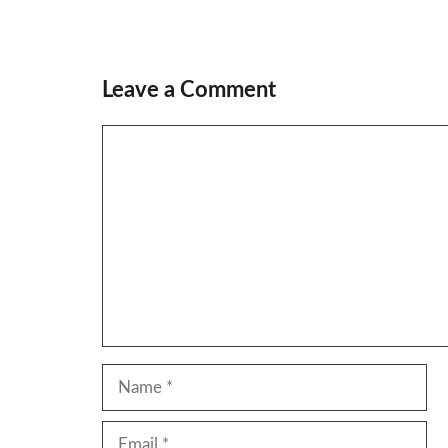
Leave a Comment
Comment
Name
Email