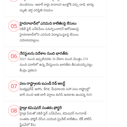
దుండగులు. ఆధార్ కార్డు కావాలని ఇంట్లోకి వచ్చి దాడి. భార్య
మృతి, భర్త పరిస్థితి విషమం
హైదరాబాద్‌లో ఎనిమిది కాలేజీలపై కేసులు
05
నకిలీ ఫైర్ ఎన్‌ఓసీలు సమర్పించారనే ఆరోపణలపై
హైదరాబాద్‌లోని ఎనిమిది విద్యాసంస్థలపై కేసులు
నమోదయ్యాయి
నేరస్థులను విదేశాల నుంచి భారత్‌కు
06
2021 నుంచి ఇప్పటివరకు 36 దేశాల నుంచి మొత్తం 274
మంది పరారీలో ఉన్న నేరస్థులను భారత్‌కు తీసుకువచ్చినట్లు
కేంద్రం ప్రకటన
పలు రాష్ట్రాలకు ఐఎండీ రెడ్ అలర్ట్
07
మధ్యప్రదేశ్, అసోం, కేరళ, మేఘాలయ సహా పలు రాష్ట్రాల్లో
భారీ నుంచి అతి భారీ వర్షాలు కురిసే అవకాశం ఉందన్న IMD
హైడ్రా కమిషనర్ సంతకం ఫోర్జరీ
08
హైడ్రా పేరుతో నకిలీ ఫైర్ ఎన్ఓసీలు, క‌మిష‌న‌ర్ రంగనాథ్
సంతకం ఫోర్జరీ చేసిన ఎనిమిది ప్రైవేట్ కాలేజీలు. లేక్ పోలీస్
స్టేషన్‌లో కేసు