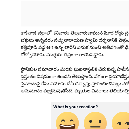
కాకినాడ జిల్లాలో శనివారం తెల్లవారుజామున ఘోర రోడ్డు 
భక్తులు అన్నవరం సత్యనారాయణ స్వామి దర్శనానికి వెళ్
కత్తిపూడి వద్ద ఆగి ఉన్న లారీని వెనుక నుంచి అతివేగంతో ఢ
కోల్పోయారు. ముగ్గురు తీవ్రంగా గాయ‌ప‌డ్డారు.
స్థానికుల సమాచారం మేరకు ఘటనాస్థలికి చేరుకున్న పోలీసు
ప్రస్తుతం విషమంగా ఉందని తెలుస్తోంది. వేగంగా ప్ర‌యాణిస్తు
ప్రమాదంపై కేసు నమోదు చేసి దర్యాప్తు ప్రారంభించినట్లు 
అనుమానం వ్యక్తమవుతోంది. మృతుల వివ‌రాలు తెలియాల్సి