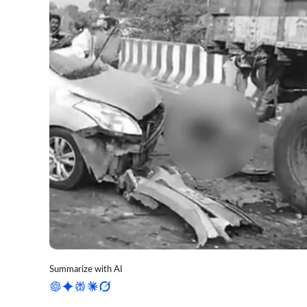
Summarize with AI