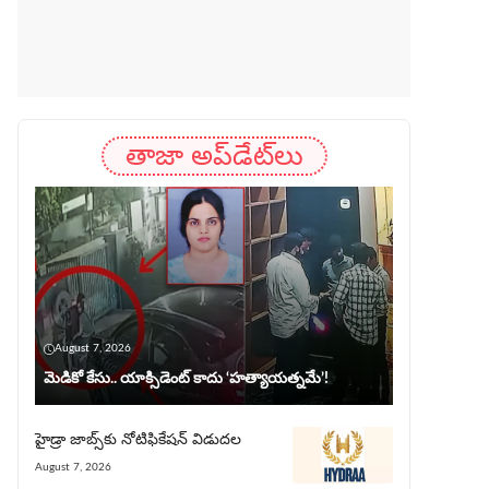
తాజా అప్‌డేట్‌లు
August 7, 2026
మెడికో కేసు.. యాక్సిడెంట్ కాదు ‘హత్యాయత్నమే’!
హైడ్రా జాబ్స్‌కు నోటిఫికేషన్ విడుదల
August 7, 2026