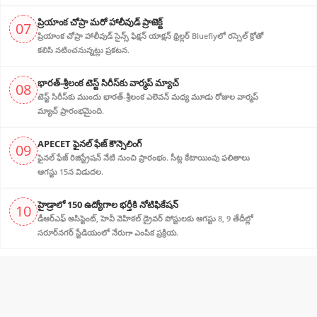
ప్రియాంక చోప్రా మరో హాలీవుడ్ ప్రాజెక్ట్
07
ప్రియాంక చోప్రా హాలీవుడ్ సైన్స్ ఫిక్షన్ యాక్షన్ థ్రిల్లర్ Blueflyలో రస్సెల్ క్రోతో
కలిసి నటించనున్నట్లు ప్రకటన.
భారత్-శ్రీలంక టెస్ట్ సిరీస్‌కు వార్మప్ మ్యాచ్
08
టెస్ట్ సిరీస్‌కు ముందు భారత్-శ్రీలంక ఎలెవన్ మధ్య మూడు రోజుల వార్మప్
మ్యాచ్ ప్రారంభమైంది.
APECET ఫైనల్ ఫేజ్ కౌన్సెలింగ్
09
ఫైనల్ ఫేజ్ రిజిస్ట్రేషన్ నేటి నుంచి ప్రారంభం. సీట్ల కేటాయింపు ఫలితాలు
ఆగస్టు 15న విడుదల.
హైడ్రాలో 150 ఉద్యోగాల భర్తీకి నోటిఫికేషన్
10
డీఆర్‌ఎఫ్ అసిస్టెంట్, హెవీ వెహికల్ డ్రైవర్ పోస్టులకు ఆగస్టు 8, 9 తేదీల్లో
సరూర్‌నగర్ స్టేడియంలో నేరుగా ఎంపిక ప్రక్రియ.