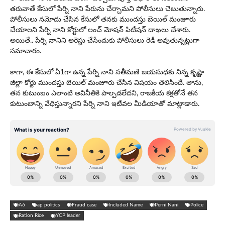
త‌రువాతే కేసులో పేర్ని నాని పేరును చేర్చామ‌ని పోలీసులు చెబుతున్నారు.
పోలీసులు న‌మోదు చేసిన కేసులో త‌న‌కు ముంద‌స్తు బెయిల్ మంజూరు
చేయాల‌ని పేర్ని నాని కోర్టులో లంచ్ మోష‌న్ పిటీష‌న్ దాఖ‌లు చేశారు.
అయితే.. పేర్ని నానిని అరెస్టు చేసేందుకు పోలీసులు రెడీ అవుతున్న‌ట్లుగా
స‌మాచారం.
కాగా, ఈ కేసులో ఏ1గా ఉన్న పేర్ని నాని స‌తీమ‌ణి జ‌య‌సుధ‌కు నిన్న కృష్ణా
జిల్లా కోర్టు ముంద‌స్తు బెయిల్ మంజూరు చేసిన విష‌యం తెలిసిందే. తాను,
త‌న కుటుంబం ఎలాంటి అవినీతికి పాల్ప‌డ‌లేద‌ని, రాజ‌కీయ క‌క్ష‌తోనే త‌న
కుటుంబాన్ని వేధిస్తున్నార‌ని పేర్ని నాని ఇటీవ‌ల మీడియాతో మాట్లాడారు.
A6
ap politics
Fraud case
Included Name
Perni Nani
Police
Ration Rice
YCP leader