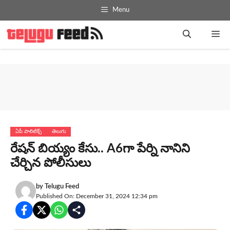
Skip
Menu
to
content
Me
ఏపీ పాలిటిక్స్
తెలుగు
రేష‌న్ బియ్యం కేసు.. A6గా పేర్ని నానిని
చేర్చిన పోలీసులు
by
Telugu Feed
Published On: December 31, 2024 12:34 pm