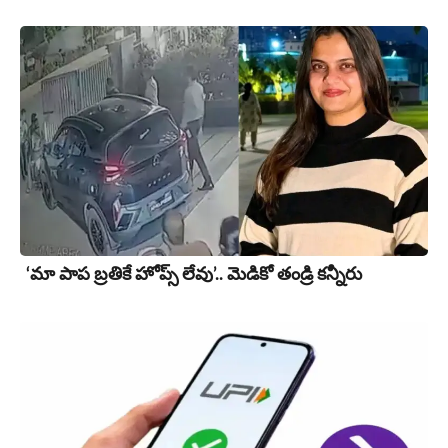
‘మా పాప బ్రతికే హోప్స్ లేవు’.. మెడికో తండ్రి కన్నీరు