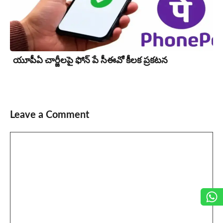
యూపీఏ చార్జీల‌పై ఫోన్ పే సీఈవో కీల‌క ప్ర‌క‌ట‌న‌
Leave a Comment
Comment