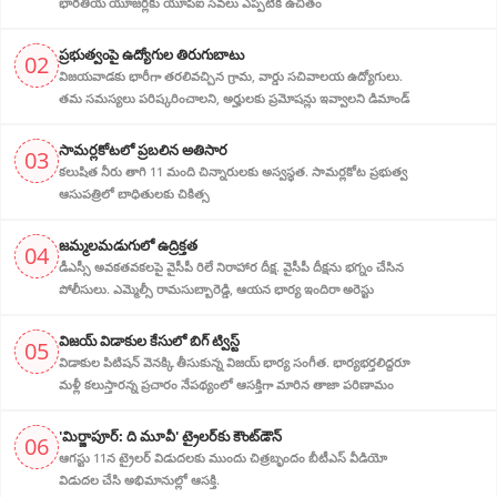
భారతీయ యూజర్లకు యూపీఐ సేవలు ఎప్పటికీ ఉచితం
ప్ర‌భుత్వంపై ఉద్యోగుల తిరుగుబాటు
02
విజయవాడకు భారీగా తరలివచ్చిన గ్రామ‌, వార్డు సచివాలయ ఉద్యోగులు.
తమ సమస్యలు పరిష్కరించాలని, అర్హుల‌కు ప్రమోషన్లు ఇవ్వాలని డిమాండ్
సామర్లకోటలో ప్రబలిన అతిసార
03
కలుషిత నీరు తాగి 11 మంది చిన్నారులకు అస్వస్థత. సామర్లకోట ప్రభుత్వ
ఆసుపత్రిలో బాధితులకు చికిత్స
జ‌మ్మ‌ల‌మ‌డుగులో ఉద్రిక్త‌త‌
04
డీఎస్సీ అవ‌క‌త‌వ‌క‌ల‌పై వైసీపీ రిలే నిరాహార‌ దీక్ష‌. వైసీపీ దీక్ష‌ను భ‌గ్నం చేసిన
పోలీసులు. ఎమ్మెల్సీ రామసుబ్బారెడ్డి, ఆయ‌న‌ భార్య ఇందిరా అరెస్టు
విజ‌య్ విడాకుల కేసులో బిగ్ ట్విస్ట్‌
05
విడాకుల‌ పిటిషన్ వెన‌క్కి తీసుకున్న విజ‌య్ భార్య‌ సంగీత. భార్య‌భ‌ర్త‌లిద్ద‌రూ
మళ్లీ కలుస్తారన్న ప్రచారం నేపథ్యంలో ఆస‌క్తిగా మారిన తాజా పరిణామం
'మిర్జాపూర్: ది మూవీ' ట్రైలర్‌కు కౌంట్‌డౌన్
06
ఆగస్టు 11న ట్రైలర్ విడుదలకు ముందు చిత్రబృందం బీటీఎస్ వీడియో
విడుదల చేసి అభిమానుల్లో ఆసక్తి.