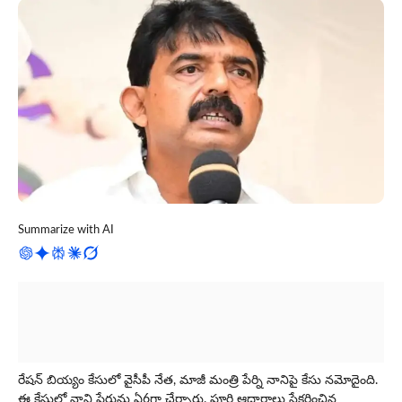
Summarize with AI
రేష‌న్ బియ్యం కేసులో వైసీపీ నేత‌, మాజీ మంత్రి పేర్ని నానిపై కేసు న‌మోదైంది.
ఈ కేసులో నాని పేరును ఏ6గా చేర్చారు. పూర్తి ఆధారాలు సేక‌రించిన