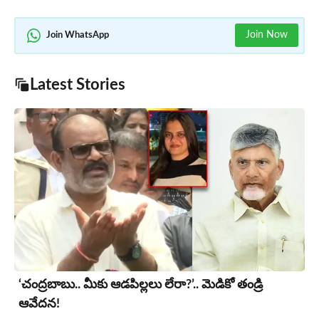
Join Now
Join WhatsApp
Latest Stories
‘చంద్రబాబు.. మీకు ఆడపిల్లలు లేరా?’.. మెడికో తండ్రి
ఆవేదన!