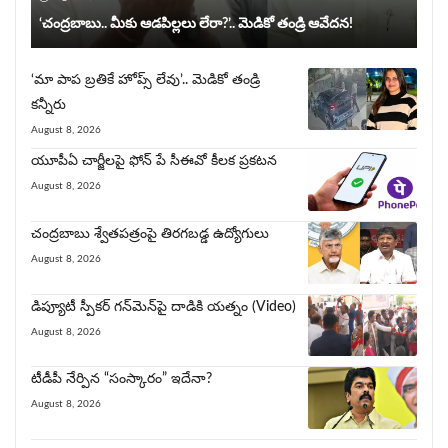
‘చంద్రబాబు.. మీకు ఆడపిల్లలు లేరా?’.. మెడికో తండ్రి ఆవేదన!
‘మా పాప బ్రతికే హోప్స్ లేవు’.. మెడికో తండ్రి
కన్నీరు
August 8, 2026
యూపీఏ చార్జీల‌పై ఫోన్ పే సీఈవో కీల‌క ప్ర‌క‌ట‌న‌
August 8, 2026
చంద్రబాబు శ్వేతపత్రంపై తిర‌గ‌బ‌డ్డ ఉద్యోగులు
August 8, 2026
డిప్యూటీ స్పీకర్ గన్‌మెన్‌పై దాడికి య‌త్నం (Video)
August 8, 2026
టీడీపీ నేర్పిన‌ “సంస్కారం” ఇదేనా?
August 8, 2026