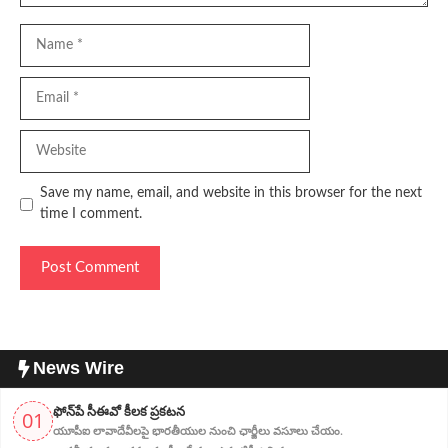
Name
Email
Website
Save my name, email, and website in this browser for the next
time I comment.
News Wire
ఫోన్‌పే సీఈవో కీలక ప్రకటన
01
యూపీఐ లావాదేవీలపై భారతీయుల నుంచి ఛార్జీలు వసూలు చేయం.