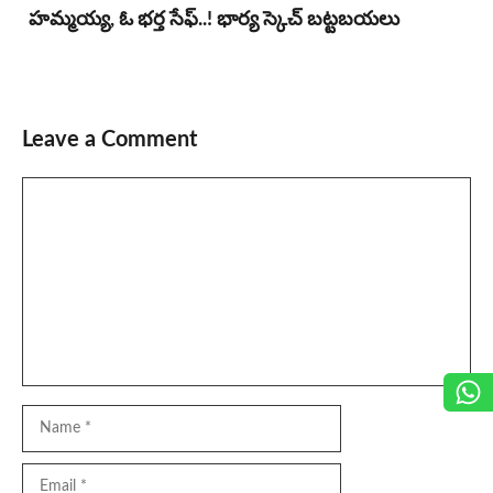
హ‌మ్మ‌య్య, ఓ భ‌ర్త సేఫ్..! భార్య‌ స్కెచ్ బ‌ట్ట‌బ‌య‌లు
Leave a Comment
Comment
Name
Email