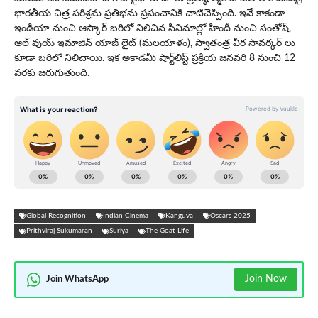
భారతీయ చిత్ర పరిశ్రమ ప్రతిభను ప్రపంచానికి చాటిచెప్పింది. ఇవే కాకండా
ఇండియా నుంచి ఆస్కార్‌ బరిలో నిలిచిన సినిమాల్లో హిందీ నుంచి సంతోష్‌,
ఆల్ వుయ్ ఇమాజిన్ యాజ్ లైట్ (మలయాళం), స్వాతంత్ర వీర సావర్కర్‌ లు
కూడా బరిలో నిలిచాయి. ఇక అకాడమీ షార్ట్‌లిస్ట్ ప్రక్రియ జనవరి 8 నుంచి 12
వరకు జరుగుతుంది.
Global Recognition
Indian Cinema
Kanguva
Oscars 2025
Prithviraj Sukumaran
Suriya
The Goat Life
Join Now
Join WhatsApp