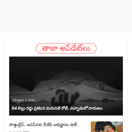
తాజా అప్‌డేట్‌లు
August 7, 2026
దిశ బిల్లు రద్దు ప్రకటన మరుసటి రోజే.. పల్నాడులో దారుణం
పొత్తుల్లేవ్.. జనసేనకు బీజేపీ అధిష్టానం షాక్!