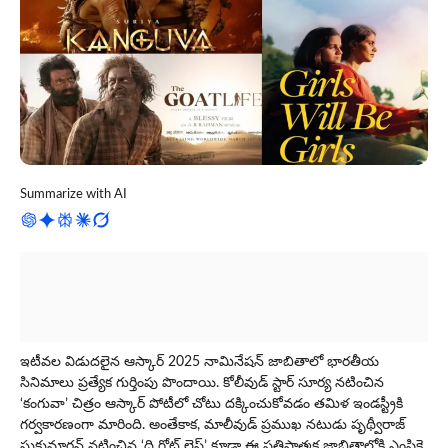
Summarize with AI
ఇటీవల విడుదలైన ఆస్కార్ 2025 నామినేషన్ జాబితాలో భారతీయ
సినిమాలు ప్రత్యేక గుర్తింపు పొందాయి. కోలీవుడ్ స్టార్ సూర్య నటించిన
‘కంగువా’ చిత్రం ఆస్కార్ పోటీలో చోటు దక్కించుకోవడం త‌మిళ ఇండ‌స్ట్రీకి
గ‌ర్వ‌కార‌ణంగా మారింది. అంతేకాక, మాలీవుడ్ ప్రముఖ నటుడు పృథ్వీరాజ్
సుకుమారన్ నటించిన ‘ది గోట్ లైఫ్’ కూడా ఈ ప్రతిష్ఠాత్మక జాబితాలోకి ఎంపికై,