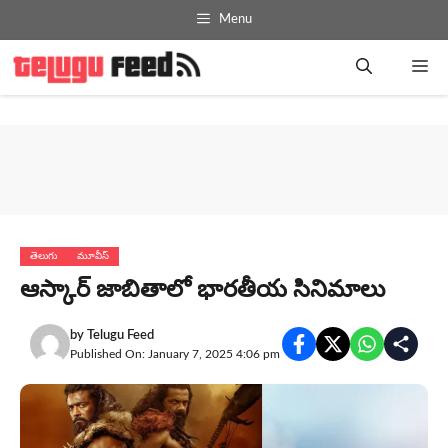
Skip
Menu
to
content
Me
తెలుగు
మూవీస్
ఆస్కార్ జాబితాలో భారతీయ సినిమాలు
by
Telugu Feed
Published On: January 7, 2025 4:06 pm