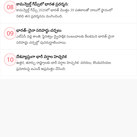
కామన్వెల్త్ గేమ్స్‌లో భారత ప్రదర్శన:
08
కామన్వెల్త్ గేమ్స్ 2026లో భారత్ మొత్తం 39 పతకాలతో నాలుగో స్థానంలో
నిలిచి తన ప్రదర్శనను ముగించింది.
భారత్–చైనా సరిహద్దు చర్చలు
09
ఎల్‌ఏసీ వద్ద శాంతి, స్థిరత్వం ద్వైపాక్షిక సంబంధాలకు కీలకమని భారత్-చైనా
సరిహద్దు చర్చల్లో పునరుద్ఘాటించాయి.
దేశవ్యాప్తంగా భారీ వర్షాల హెచ్చరిక
10
ఉత్తర, తూర్పు రాష్ట్రాలకు భారీ వర్షాల హెచ్చరిక. వరదలు, కొండచరియల
ప్రమాదంపై ఐఎండీ అప్రమత్తం చేసింది.