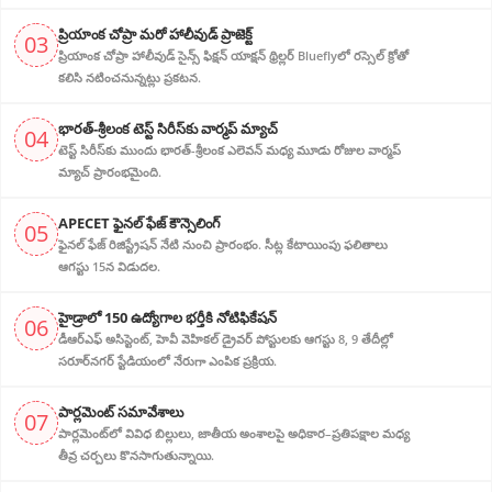
ప్రియాంక చోప్రా మరో హాలీవుడ్ ప్రాజెక్ట్
03
ప్రియాంక చోప్రా హాలీవుడ్ సైన్స్ ఫిక్షన్ యాక్షన్ థ్రిల్లర్ Blueflyలో రస్సెల్ క్రోతో
కలిసి నటించనున్నట్లు ప్రకటన.
భారత్-శ్రీలంక టెస్ట్ సిరీస్‌కు వార్మప్ మ్యాచ్
04
టెస్ట్ సిరీస్‌కు ముందు భారత్-శ్రీలంక ఎలెవన్ మధ్య మూడు రోజుల వార్మప్
మ్యాచ్ ప్రారంభమైంది.
APECET ఫైనల్ ఫేజ్ కౌన్సెలింగ్
05
ఫైనల్ ఫేజ్ రిజిస్ట్రేషన్ నేటి నుంచి ప్రారంభం. సీట్ల కేటాయింపు ఫలితాలు
ఆగస్టు 15న విడుదల.
హైడ్రాలో 150 ఉద్యోగాల భర్తీకి నోటిఫికేషన్
06
డీఆర్‌ఎఫ్ అసిస్టెంట్, హెవీ వెహికల్ డ్రైవర్ పోస్టులకు ఆగస్టు 8, 9 తేదీల్లో
సరూర్‌నగర్ స్టేడియంలో నేరుగా ఎంపిక ప్రక్రియ.
పార్లమెంట్ సమావేశాలు
07
పార్లమెంట్‌లో వివిధ బిల్లులు, జాతీయ అంశాలపై అధికార–ప్రతిపక్షాల మధ్య
తీవ్ర చర్చలు కొనసాగుతున్నాయి.