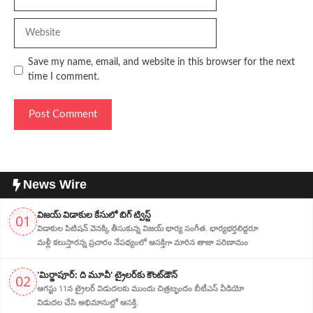
Website
Save my name, email, and website in this browser for the next
time I comment.
News Wire
విజ‌య్ విడాకుల కేసులో బిగ్ ట్విస్ట్‌
01
విడాకుల‌ పిటిషన్ వెన‌క్కి తీసుకున్న విజ‌య్ భార్య‌ సంగీత. భార్య‌భ‌ర్త‌లిద్ద‌రూ
మళ్లీ కలుస్తారన్న ప్రచారం నేపథ్యంలో ఆస‌క్తిగా మారిన తాజా పరిణామం
'మిర్జాపూర్: ది మూవీ' ట్రైలర్‌కు కౌంట్‌డౌన్
02
ఆగస్టు 11న ట్రైలర్ విడుదలకు ముందు చిత్రబృందం బీటీఎస్ వీడియో
విడుదల చేసి అభిమానుల్లో ఆసక్తి.