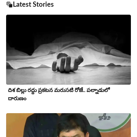
Latest Stories
దిశ బిల్లు రద్దు ప్రకటన మరుసటి రోజే.. పల్నాడులో
దారుణం