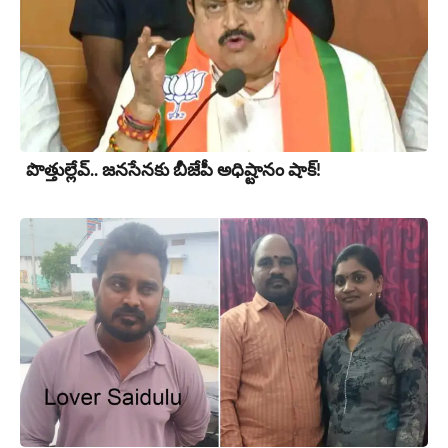
పొత్తుల్లేవ్.. జనసేనకు బీజేపీ అధిష్టానం షాక్!