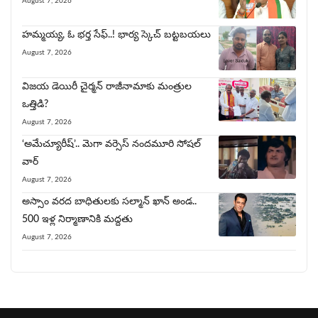
August 7, 2026
హ‌మ్మ‌య్య, ఓ భ‌ర్త సేఫ్..! భార్య‌ స్కెచ్ బ‌ట్ట‌బ‌య‌లు
August 7, 2026
విజయ డెయిరీ చైర్మ‌న్‌ రాజీనామాకు మంత్రుల
ఒత్తిడి?
August 7, 2026
‘అమేచ్యూరీష్’.. మెగా వర్సెస్ నందమూరి సోషల్
వార్
August 7, 2026
అస్సాం వరద బాధితులకు సల్మాన్ ఖాన్ అండ..
500 ఇళ్ల నిర్మాణానికి మద్దతు
August 7, 2026