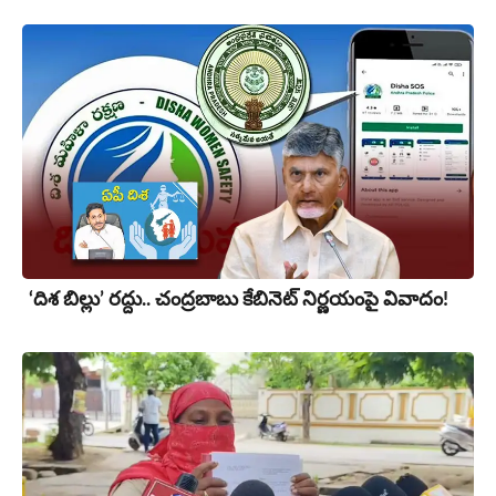
‘దిశ బిల్లు’ రద్దు.. చంద్ర‌బాబు కేబినెట్ నిర్ణయంపై వివాదం!