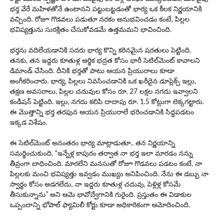
భర్త వేరే మహిళతోనే ఉంటానని పట్టుబట్టడంతో భార్య ఒక కీలక నిర్ణయానికి
వచ్చింది. రోజూ గొడవలు పడుతూ నరకం అనుభవించడం కంటే, పిల్లల
భవిష్యత్తును సురక్షితం చేసుకోవడమే ఉత్తమమని భావించింది.
భర్తను వదిలేయడానికి సదరు భార్య కొన్ని కఠినమైన షరతులు పెట్టింది.
తనకు, తన ఇద్దరు కూతుళ్ల ఆర్థిక భద్రత కోసం భారీ సెటిల్‌మెంట్ కావాలని
డిమాండ్ చేసింది. దీనికి భర్తతో పాటు ఆయన ప్రియురాలు కూడా
అంగీకరించారు. భార్య, పిల్లలు నివసించడానికి ఒక ఖరీదైన డూప్లెక్స్ ఇల్లు,
తక్షణ అవసరాలు, పిల్లల చదువుల కోసం రూ. 27 లక్షల నగదు ఇవ్వాల‌ని
కండీష‌న్ పెట్టింది. ఇల్లు, నగదు కలిపి దాదాపు రూ. 1.5 కోట్లుగా లెక్కగట్టారు.
ఈ మొత్తాన్ని భర్త తరఫున ఆయన ప్రియురాలే భరించడానికి సిద్ధపడటం
ఇక్కడ విశేషం.
ఈ సెటిల్‌మెంట్ అనంతరం భార్య మాట్లాడుతూ.. తన నిర్ణయాన్ని
సమర్థించుకుంది. “ఇన్నేళ్ల కాపురం తర్వాత నా భర్త ఇలా మారడం నన్ను
తీవ్రంగా బాధించింది. మారలేని మనసుతో రోజూ గొడవలు పడటం కంటే, నా
పిల్లలకు మంచి భవిష్యత్తు ఇవ్వడం ముఖ్యం అనిపించింది. నేను ఈ డబ్బు నా
స్వార్థం కోసం అడగలేదు, నా ఇద్దరు కూతుళ్ల చదువు, పెళ్లిళ్ల కోసమే
తీసుకున్నాను” అని ఆమె భావోద్వేగానికి గురైంది. ప్రస్తుతం ఈ విడాకుల
ఒప్పందాన్ని భోపాల్ ఫ్యామిలీ కోర్టు కూడా అధికారికంగా ఆమోదించింది.