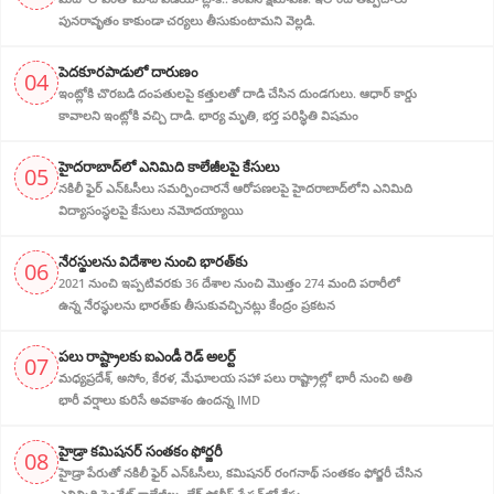
పునరావృతం కాకుండా చర్యలు తీసుకుంటామని వెల్లడి.
పెదకూరపాడులో దారుణం
04
ఇంట్లోకి చొరబడి దంపతులపై కత్తులతో దాడి చేసిన దుండగులు. ఆధార్ కార్డు
కావాలని ఇంట్లోకి వచ్చి దాడి. భార్య మృతి, భర్త పరిస్థితి విషమం
హైదరాబాద్‌లో ఎనిమిది కాలేజీలపై కేసులు
05
నకిలీ ఫైర్ ఎన్‌ఓసీలు సమర్పించారనే ఆరోపణలపై హైదరాబాద్‌లోని ఎనిమిది
విద్యాసంస్థలపై కేసులు నమోదయ్యాయి
నేరస్థులను విదేశాల నుంచి భారత్‌కు
06
2021 నుంచి ఇప్పటివరకు 36 దేశాల నుంచి మొత్తం 274 మంది పరారీలో
ఉన్న నేరస్థులను భారత్‌కు తీసుకువచ్చినట్లు కేంద్రం ప్రకటన
పలు రాష్ట్రాలకు ఐఎండీ రెడ్ అలర్ట్
07
మధ్యప్రదేశ్, అసోం, కేరళ, మేఘాలయ సహా పలు రాష్ట్రాల్లో భారీ నుంచి అతి
భారీ వర్షాలు కురిసే అవకాశం ఉందన్న IMD
హైడ్రా కమిషనర్ సంతకం ఫోర్జరీ
08
హైడ్రా పేరుతో నకిలీ ఫైర్ ఎన్ఓసీలు, క‌మిష‌న‌ర్ రంగనాథ్ సంతకం ఫోర్జరీ చేసిన