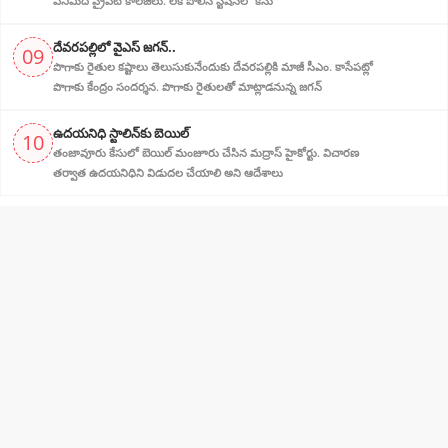
ఎనిమిది ప్రైవేట్ కాలేజీలు. లేక్ పోలీస్ స్టేషన్‌లో కేసు
దేవరపల్లిలో వైఎస్ జగన్..
09
పొగాకు రైతుల క‌ష్టాలు తెలుసుకునేందుకు దేవ‌ర‌ప‌ల్లికి మాజీ సీఎం. కాసేపట్లో
పొగాకు కేంద్రం సందర్శన‌. పొగాకు రైతుల‌తో మాట్లాడ‌నున్న జగన్
ఉదయనిధి స్టాలిన్‌కు బెయిల్‌
10
తంజావూరు కేసులో బెయిల్ మంజూరు చేసిన మద్రాస్ హైకోర్టు. విచారణ
తర్వాత ఉదయనిధిని‌ విడుదల చేయాలి అని ఆదేశాలు