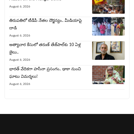
August 6, 2026
తిరుప‌తిలో టీడీపీ నేత‌ల‌ దౌర్జన్యం.. మీడియాపై
దాడి
August 6, 2026
అత్యాచార కేసులో తరుణ్ తేజ్‌పాల్‌కు 10 ఏళ్ల
జైలు..
August 6, 2026
భారత్ వేదికగా హసీనా ప్రసంగం.. ఢాకా నుంచి
ఘాటు విమర్శలు!
August 6, 2026