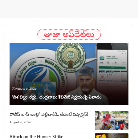
తాజా అప్‌డేట్‌లు
August 6, 2026
‘దిశ బిల్లు’ రద్దు.. చంద్ర‌బాబు కేబినెట్ నిర్ణయంపై వివాదం!
పోలీస్ బాస్ ఇంట్లో వెట్టిచాకిరీ.. లేదంటే సస్పెన్షన్!
August 6, 2026
Attack on the Hunger Strike