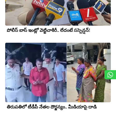
పోలీస్ బాస్ ఇంట్లో వెట్టిచాకిరీ.. లేదంటే సస్పెన్షన్!
తిరుప‌తిలో టీడీపీ నేత‌ల‌ దౌర్జన్యం.. మీడియాపై దాడి