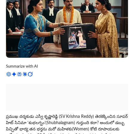
Summarize with AI
ప్రముఖ దర్శకుడు ఎస్వీ కృష్ణారెడ్డి (SV Krishna Reddy) తెరకెక్కించిన సూపర్
హిట్ సినిమా ‘శుభలగ్నం’(Shubhalagnam) గుర్తుంది కదా? అందులో డబ్బు
పిచ్చితో భార్య తన భర్తను మరో మహిళకు(Women) కోటి రూపాయలకు