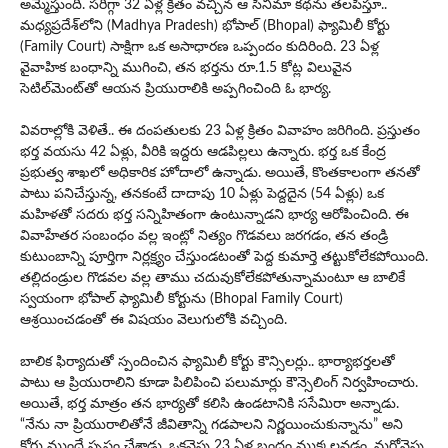
అమ్మేస్తుంది. సరిగ్గా 32 ఏళ్ల క్రితం వచ్చిన ఆ సినిమా కథను తలపిస్తూ..
మ‌ధ్య‌ప్ర‌దేశ్‌లోని (Madhya Pradesh) భోపాల్ (Bhopal) ఫ్యామిలీ కోర్టు
(Family Court) సాక్షిగా ఒక అసాధారణ ఒప్పందం కుదిరింది. 23 ఏళ్ల
వైవాహిక బంధాన్ని ముగించి, తన భర్తను రూ.1.5 కోట్ల విలువైన
సెటిల్‌మెంట్‌తో ఆయన ప్రియురాలికి అప్పగించింది ఓ భార్య.
వివరాల్లోకి వెళితే.. ఈ దంపతులకు 23 ఏళ్ల క్రితం వివాహం జరిగింది. ప్రస్తుతం
భర్త వయసు 42 ఏళ్లు, వీరికి ఇద్దరు ఆడపిల్లలు ఉన్నారు. భర్త ఒక కేంద్ర
ప్రభుత్వ శాఖలో అధికారిక హోదాలో ఉన్నాడు. అయితే, కొంతకాలంగా తనతో
పాటు పనిచేస్తున్న, తనకంటే దాదాపు 10 ఏళ్లు పెద్దదైన (54 ఏళ్లు) ఒక
మహిళతో సదరు భర్త సన్నిహితంగా ఉంటున్నాడని భార్య ఆరోపించింది. ఈ
వివాహేతర సంబంధం వల్ల ఇంట్లో నిత్యం గొడవలు జరగడం, తన తండ్రి
కుటుంబాన్ని పూర్తిగా నిర్లక్ష్యం చేస్తుండటంతో పెద్ద కుమార్తె తట్టుకోలేకపోయింది.
తల్లిదండ్రుల గొడవల వల్ల తాము చదువుకోలేకపోతున్నామంటూ ఆ బాలికే
స్వయంగా భోపాల్ ఫ్యామిలీ కోర్టును (Bhopal Family Court)
ఆశ్రయించడంతో ఈ విషయం వెలుగులోకి వచ్చింది.
బాలిక ఫిర్యాదుతో స్పందించిన ఫ్యామిలీ కోర్టు కౌన్సిలర్లు.. భార్యాభర్తలతో
పాటు ఆ ప్రియురాలిని కూడా పిలిపించి పలుమార్లు కౌన్సెలింగ్ నిర్వహించారు.
అయితే, భర్త మాత్రం తన భార్యతో కలిసి ఉండటానికి ససేమిరా అన్నాడు.
“నేను నా ప్రియురాలితోనే జీవితాన్ని గడపాలని నిర్ణయించుకున్నాను” అని
కోర్టు ముందే స్పష్టం చేశాడు. ఒకవైపు 23 ఏళ్ల బంధం ముక్కలవడం, మరోవైపు