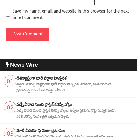
Save my name, email, and website in this browser for the next
time I comment.
News Wire
దేశవ్యాప్తంగా భారీ వర్షాల హెచ్చరిక
01
ఉత్తర, తూర్పు రాష్ట్రాలకు భారీ వర్షాల హెచ్చరిక. వరదలు, కొండచరియల
ప్రమాదంపై ఐఎండీ అప్రమత్తం చేసింది.
వచ్చే ఏడాది నుంచి ప్లాస్టిక్ కరెన్సీ నోట్లు
02
వచ్చే ఏడాది నుంచి ప్లాస్టిక్ కరెన్సీ నోట్లు.. ఆర్బీఐ ప్రకటన. నోట్ల మన్నిక పెంపు,
నకిలీ కరెన్సీ నియంత్రణే లక్ష్యమని వెల్లడి.
మోదీ వీడియో పై మెటా క్షమాపణ
03
మెటా లోపంతో మోదీ వీడియో బ్లాక్.. కంపెనీ క్షమాపణ. ఇలాంటి తప్పిదాలు