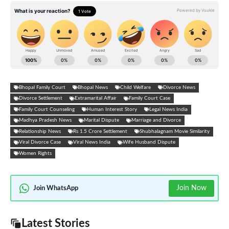
Bhopal Family Court
Bhopal News
Child Welfare
Divorce News
Divorce Settlement
Extramarital Affair
Family Court Case
Family Court Counseling
Human Interest Story
Legal News India
Madhya Pradesh News
Marital Dispute
Marriage and Divorce
Relationship News
Rs 1.5 Crore Settlement
Shubhalagnam Movie Similarity
Viral Divorce Case
Viral News India
Wife Husband Dispute
Women Rights
Join Now
Join WhatsApp
Latest Stories