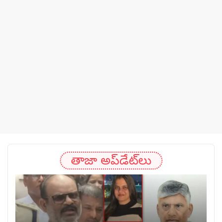
తాజా అప్‌డేట్‌లు