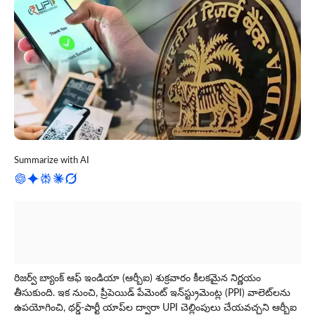
Summarize with AI
రిజర్వ్ బ్యాంక్ ఆఫ్ ఇండియా (ఆర్బీఐ) శుక్రవారం కీలకమైన నిర్ణయం
తీసుకుంది. ఇక నుంచి, ప్రీపెయిడ్ పేమెంట్ ఇన్‌స్ట్రుమెంట్ల (PPI) వాలెట్‌లను
ఉపయోగించి, థర్డ్-పార్టీ యాప్‌ల ద్వారా UPI చెల్లింపులు చేయవచ్చని ఆర్బీఐ