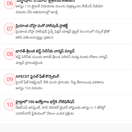
'మిర్జాపూర్: ది మూవీ' ట్రైలర్‌కు కౌంట్‌డౌన్
06
ఆగస్టు 11న ట్రైలర్ విడుదలకు ముందు చిత్రబృందం బీటీఎస్ వీడియో
విడుదల చేసి అభిమానుల్లో ఆసక్తి.
ప్రియాంక చోప్రా మరో హాలీవుడ్ ప్రాజెక్ట్
07
ప్రియాంక చోప్రా హాలీవుడ్ సైన్స్ ఫిక్షన్ యాక్షన్ థ్రిల్లర్ Blueflyలో రస్సెల్ క్రోతో
కలిసి నటించనున్నట్లు ప్రకటన.
భారత్-శ్రీలంక టెస్ట్ సిరీస్‌కు వార్మప్ మ్యాచ్
08
టెస్ట్ సిరీస్‌కు ముందు భారత్-శ్రీలంక ఎలెవన్ మధ్య మూడు రోజుల వార్మప్
మ్యాచ్ ప్రారంభమైంది.
APECET ఫైనల్ ఫేజ్ కౌన్సెలింగ్
09
ఫైనల్ ఫేజ్ రిజిస్ట్రేషన్ నేటి నుంచి ప్రారంభం. సీట్ల కేటాయింపు ఫలితాలు
ఆగస్టు 15న విడుదల.
హైడ్రాలో 150 ఉద్యోగాల భర్తీకి నోటిఫికేషన్
10
డీఆర్‌ఎఫ్ అసిస్టెంట్, హెవీ వెహికల్ డ్రైవర్ పోస్టులకు ఆగస్టు 8, 9 తేదీల్లో
సరూర్‌నగర్ స్టేడియంలో నేరుగా ఎంపిక ప్రక్రియ.