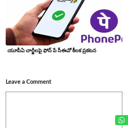
యూపీఏ చార్జీల‌పై ఫోన్ పే సీఈవో కీల‌క ప్ర‌క‌ట‌న‌
Leave a Comment
Comment