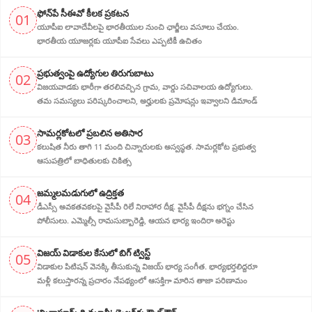
ఫోన్‌పే సీఈవో కీలక ప్రకటన
01
యూపీఐ లావాదేవీలపై భారతీయుల నుంచి ఛార్జీలు వసూలు చేయం.
భారతీయ యూజర్లకు యూపీఐ సేవలు ఎప్పటికీ ఉచితం
ప్ర‌భుత్వంపై ఉద్యోగుల తిరుగుబాటు
02
విజయవాడకు భారీగా తరలివచ్చిన గ్రామ‌, వార్డు సచివాలయ ఉద్యోగులు.
తమ సమస్యలు పరిష్కరించాలని, అర్హుల‌కు ప్రమోషన్లు ఇవ్వాలని డిమాండ్
సామర్లకోటలో ప్రబలిన అతిసార
03
కలుషిత నీరు తాగి 11 మంది చిన్నారులకు అస్వస్థత. సామర్లకోట ప్రభుత్వ
ఆసుపత్రిలో బాధితులకు చికిత్స
జ‌మ్మ‌ల‌మ‌డుగులో ఉద్రిక్త‌త‌
04
డీఎస్సీ అవ‌క‌త‌వ‌క‌ల‌పై వైసీపీ రిలే నిరాహార‌ దీక్ష‌. వైసీపీ దీక్ష‌ను భ‌గ్నం చేసిన
పోలీసులు. ఎమ్మెల్సీ రామసుబ్బారెడ్డి, ఆయ‌న‌ భార్య ఇందిరా అరెస్టు
విజ‌య్ విడాకుల కేసులో బిగ్ ట్విస్ట్‌
05
విడాకుల‌ పిటిషన్ వెన‌క్కి తీసుకున్న విజ‌య్ భార్య‌ సంగీత. భార్య‌భ‌ర్త‌లిద్ద‌రూ
మళ్లీ కలుస్తారన్న ప్రచారం నేపథ్యంలో ఆస‌క్తిగా మారిన తాజా పరిణామం