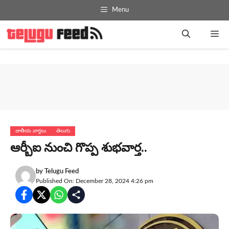
Skip
Menu
to
content
Me
జాతీయ వార్తలు
తెలుగు
ఆర్బీఐ నుంచి గొప్ప శుభ‌వార్త‌..
by
Telugu Feed
Published On: December 28, 2024 4:26 pm