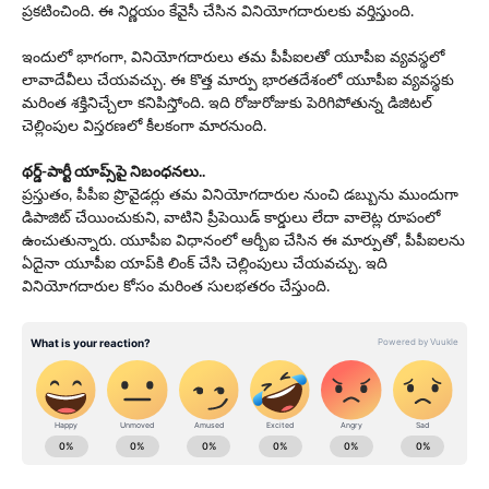
ప్రకటించింది. ఈ నిర్ణయం కేవైసీ చేసిన వినియోగదారులకు వర్తిస్తుంది.
ఇందులో భాగంగా, వినియోగదారులు తమ పీపీఐలతో యూపీఐ వ్యవస్థలో
లావాదేవీలు చేయవచ్చు. ఈ కొత్త మార్పు భారతదేశంలో యూపీఐ వ్యవస్థకు
మరింత శక్తినిచ్చేలా కనిపిస్తోంది. ఇది రోజురోజుకు పెరిగిపోతున్న డిజిటల్
చెల్లింపుల విస్తరణలో కీలకంగా మారనుంది.
థర్డ్-పార్టీ యాప్స్‌పై నిబంధనలు..
ప్రస్తుతం, పీపీఐ ప్రొవైడర్లు తమ వినియోగదారుల నుంచి డబ్బును ముందుగా
డిపాజిట్ చేయించుకుని, వాటిని ప్రీపెయిడ్ కార్డులు లేదా వాలెట్ల రూపంలో
ఉంచుతున్నారు. యూపీఐ విధానంలో ఆర్బీఐ చేసిన ఈ మార్పుతో, పీపీఐలను
ఏదైనా యూపీఐ యాప్‌కి లింక్ చేసి చెల్లింపులు చేయవచ్చు. ఇది
వినియోగదారుల కోసం మరింత సులభతరం చేస్తుంది.