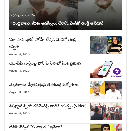
August 9, 2026
‘చంద్రబాబు.. మీకు ఆడపిల్లలు లేరా?’.. మెడికో తండ్రి ఆవేదన!
‘మా పాప బ్రతికే హోప్స్ లేవు’.. మెడికో తండ్రి
కన్నీరు
August 8, 2026
యూపీఏ చార్జీల‌పై ఫోన్ పే సీఈవో కీల‌క ప్ర‌క‌ట‌న‌
August 8, 2026
చంద్రబాబు శ్వేతపత్రంపై తిర‌గ‌బ‌డ్డ ఉద్యోగులు
August 8, 2026
డిప్యూటీ స్పీకర్ గన్‌మెన్‌పై దాడికి య‌త్నం (Video)
August 8, 2026
టీడీపీ నేర్పిన‌ “సంస్కారం” ఇదేనా?