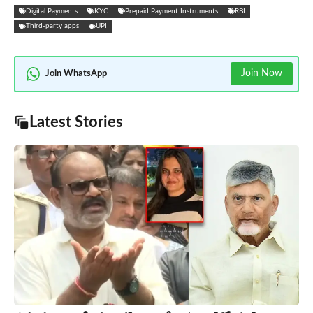
Digital Payments
KYC
Prepaid Payment Instruments
RBI
Third-party apps
UPI
Join Now
Join WhatsApp
Latest Stories