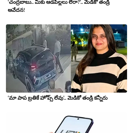
‘చంద్రబాబు.. మీకు ఆడపిల్లలు లేరా?’.. మెడికో తండ్రి
ఆవేదన!
‘మా పాప బ్రతికే హోప్స్ లేవు’.. మెడికో తండ్రి కన్నీరు