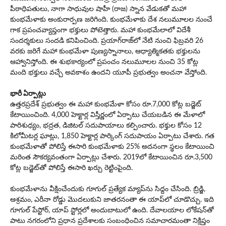
పీఠాధిపతులు, నాగా సాధువుల షాహీ (రాజ) స్నాన వేడుకతో మహా
కుంభమేళాకు అంకురార్పణ జరిగింది. కుంభ‌మేళాకు దేశ నలుమూలల నుంచే
గాక ప్రపంచవ్యాప్తంగా భక్తులు పోటెత్తారు. మహా కుంభమేలాలో విదేశీ
సందర్శకులు సందడి కనిపించింది. ప్ర‌యాగ్‌రాజ్‌లో నేటి నుంచి ఫిబ్రవరి 26
వరకు జరిగే మహా కుంభమేళా పుణ్యస్నానాలు, ఆధ్యాత్మికతకు భక్తులను
ఆహ్వానిస్తోంది. ఈ శుభకార్యంలో ప్రపంచం నలుమూలల నుంచి 35 కోట్ల
మంది భక్తులు వచ్చే అవకాశం ఉందని యూపీ ప్రభుత్వం అంచనా వేస్తోంది.
భారీ ఏర్పాట్లు
ఉత్తరప్రదేశ్ ప్రభుత్వం ఈ మహా కుంభమేళా కోసం రూ.7,000 కోట్ల బడ్జెట్
కేటాయించింది. 4,000 హెక్టార్ల విస్తీర్ణంలో ఏర్పాటు చేయబడిన ఈ మేళాలో
పారిశుధ్యం, భద్రత, డిజిటల్ సదుపాయాలు క‌ల్పించారు. భక్తుల కోసం 12
కిలోమీటర్ల ఘాట్లు, 1,850 హెక్టార్ల పార్కింగ్ స‌దుపాయం ఏర్పాటు చేశారు. గత
కుంభమేళాతో పోలిస్తే ఈసారి కుంభమేళాకు 25% అదనంగా స్థలం కేటాయించి
మరింత సౌకర్యవంతంగా ఏర్పాట్లు చేశారు. 2019లో కేటాయించిన రూ.3,500
కోట్ల బడ్జెట్‌తో పోలిస్తే ఈసారి ఖర్చు రెట్టింపైంది.
కుంభమేళాను వీక్షించేందుకు గూగుల్‌ ప్రత్యేక మ్యాప్‌ను సిద్దం చేసింది. బ్రిడ్జి,
ఆశ్రమం, ఎరీనా రోడ్డు మొదలుకుని జాతరనంతా ఈ యాప్‌లో చూడొచ్చు. ఇది
గూగుల్‌ పేస్టోర్, యాప్‌ స్టోర్లలో అందుబాటులో ఉంది. దేవాలయాల లోకేషన్‌తో
పాటు నగరంలోని ప్రధాన ప్రదేశాలకు సంబంధించిన సమాచారమంతా నిక్షిప్తం