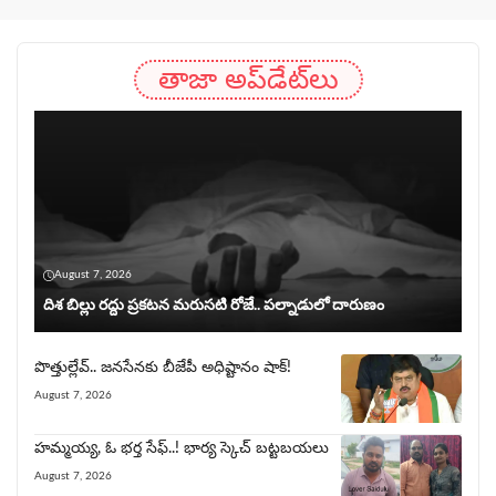
తాజా అప్‌డేట్‌లు
August 7, 2026
దిశ బిల్లు రద్దు ప్రకటన మరుసటి రోజే.. పల్నాడులో దారుణం
పొత్తుల్లేవ్.. జనసేనకు బీజేపీ అధిష్టానం షాక్!
August 7, 2026
హ‌మ్మ‌య్య, ఓ భ‌ర్త సేఫ్..! భార్య‌ స్కెచ్ బ‌ట్ట‌బ‌య‌లు
August 7, 2026