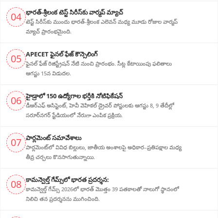
భారత్-శ్రీలంక టెస్ట్ సిరీస్‌కు వార్మప్ మ్యాచ్
04
టెస్ట్ సిరీస్‌కు ముందు భారత్-శ్రీలంక ఎలెవన్ మధ్య మూడు రోజుల వార్మప్
మ్యాచ్ ప్రారంభమైంది.
APECET ఫైనల్ ఫేజ్ కౌన్సెలింగ్
05
ఫైనల్ ఫేజ్ రిజిస్ట్రేషన్ నేటి నుంచి ప్రారంభం. సీట్ల కేటాయింపు ఫలితాలు
ఆగస్టు 15న విడుదల.
హైడ్రాలో 150 ఉద్యోగాల భర్తీకి నోటిఫికేషన్
06
డీఆర్‌ఎఫ్ అసిస్టెంట్, హెవీ వెహికల్ డ్రైవర్ పోస్టులకు ఆగస్టు 8, 9 తేదీల్లో
సరూర్‌నగర్ స్టేడియంలో నేరుగా ఎంపిక ప్రక్రియ.
పార్లమెంట్ సమావేశాలు
07
పార్లమెంట్‌లో వివిధ బిల్లులు, జాతీయ అంశాలపై అధికార–ప్రతిపక్షాల మధ్య
తీవ్ర చర్చలు కొనసాగుతున్నాయి.
కామన్వెల్త్ గేమ్స్‌లో భారత ప్రదర్శన:
08
కామన్వెల్త్ గేమ్స్ 2026లో భారత్ మొత్తం 39 పతకాలతో నాలుగో స్థానంలో
నిలిచి తన ప్రదర్శనను ముగించింది.