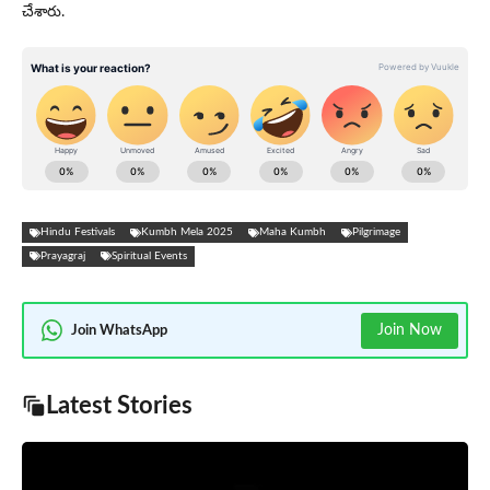
చేశారు.
Hindu Festivals
Kumbh Mela 2025
Maha Kumbh
Pilgrimage
Prayagraj
Spiritual Events
Join Now
Join WhatsApp
Latest Stories