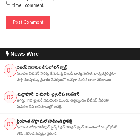
time I comment.
News Wire
విజ‌య్ విడాకుల కేసులో బిగ్ ట్విస్ట్‌
01
విడాకుల‌ పిటిషన్ వెన‌క్కి తీసుకున్న విజ‌య్ భార్య‌ సంగీత. భార్య‌భ‌ర్త‌లిద్ద‌రూ
మళ్లీ కలుస్తారన్న ప్రచారం నేపథ్యంలో ఆస‌క్తిగా మారిన తాజా పరిణామం
'మిర్జాపూర్: ది మూవీ' ట్రైలర్‌కు కౌంట్‌డౌన్
02
ఆగస్టు 11న ట్రైలర్ విడుదలకు ముందు చిత్రబృందం బీటీఎస్ వీడియో
విడుదల చేసి అభిమానుల్లో ఆసక్తి.
ప్రియాంక చోప్రా మరో హాలీవుడ్ ప్రాజెక్ట్
03
ప్రియాంక చోప్రా హాలీవుడ్ సైన్స్ ఫిక్షన్ యాక్షన్ థ్రిల్లర్ Blueflyలో రస్సెల్ క్రోతో
కలిసి నటించనున్నట్లు ప్రకటన.