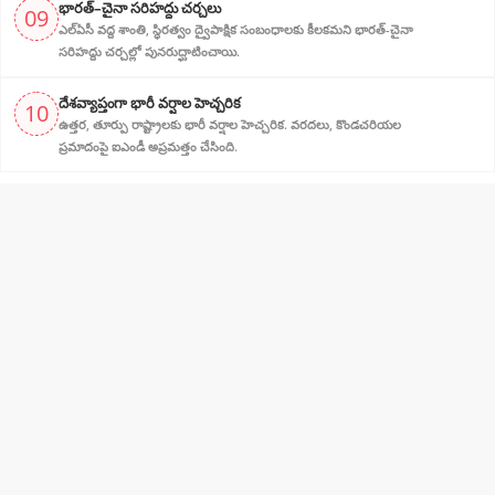
భారత్–చైనా సరిహద్దు చర్చలు
09
ఎల్‌ఏసీ వద్ద శాంతి, స్థిరత్వం ద్వైపాక్షిక సంబంధాలకు కీలకమని భారత్-చైనా
సరిహద్దు చర్చల్లో పునరుద్ఘాటించాయి.
దేశవ్యాప్తంగా భారీ వర్షాల హెచ్చరిక
10
ఉత్తర, తూర్పు రాష్ట్రాలకు భారీ వర్షాల హెచ్చరిక. వరదలు, కొండచరియల
ప్రమాదంపై ఐఎండీ అప్రమత్తం చేసింది.