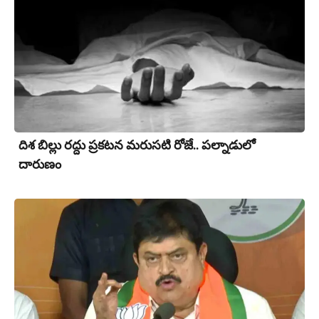
దిశ బిల్లు రద్దు ప్రకటన మరుసటి రోజే.. పల్నాడులో
దారుణం