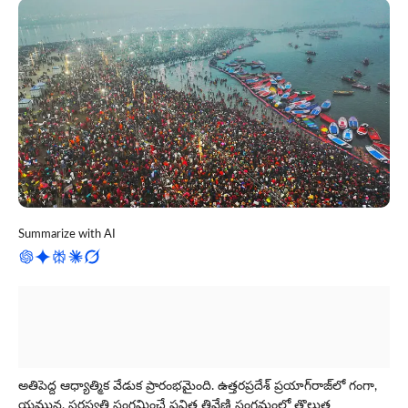
Summarize with AI
అతిపెద్ద ఆధ్యాత్మిక వేడుక ప్రారంభ‌మైంది. ఉత్త‌ర‌ప్ర‌దేశ్ ప్ర‌యాగ్‌రాజ్‌లో గంగా,
యమున, సరస్వతి సంగమించే పవిత్ర త్రివేణి సంగమంలో తొలుత