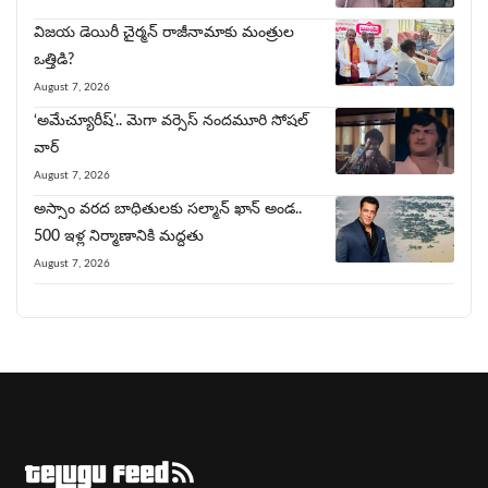
విజయ డెయిరీ చైర్మ‌న్‌ రాజీనామాకు మంత్రుల
ఒత్తిడి?
August 7, 2026
‘అమేచ్యూరీష్’.. మెగా వర్సెస్ నందమూరి సోషల్
వార్
August 7, 2026
అస్సాం వరద బాధితులకు సల్మాన్ ఖాన్ అండ..
500 ఇళ్ల నిర్మాణానికి మద్దతు
August 7, 2026