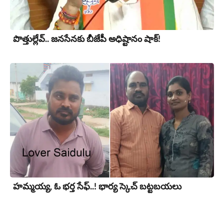
పొత్తుల్లేవ్.. జనసేనకు బీజేపీ అధిష్టానం షాక్!
హ‌మ్మ‌య్య, ఓ భ‌ర్త సేఫ్..! భార్య‌ స్కెచ్ బ‌ట్ట‌బ‌య‌లు