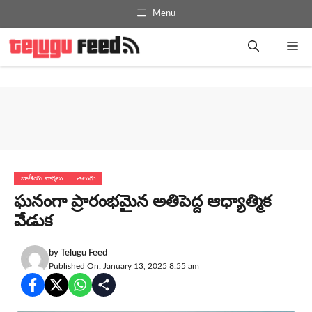
Skip
Menu
to
content
Me
జాతీయ వార్తలు
తెలుగు
ఘ‌నంగా ప్రారంభమైన అతిపెద్ద ఆధ్యాత్మిక
వేడుక
by
Telugu Feed
Published On: January 13, 2025 8:55 am