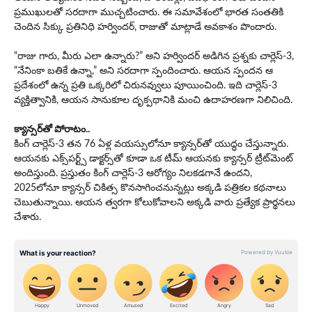
ప్రముఖులతో సరదాగా ముచ్చటించారు. ఈ సమావేశంలో భారత సంతతికి
చెందిన సిక్కు ప్రతినిధి హర్విందర్, రాజుతో మాట్లాడే అవకాశం పొందారు.
“రాజు గారు, మీరు ఎలా ఉన్నారు?” అని హర్విందర్ అడిగిన ప్రశ్నకు చార్లెస్-3,
“నేనింకా బతికే ఉన్నా,” అని సరదాగా స్పందించారు. ఆయన స్పందన ఆ
ప్రదేశంలో ఉన్న ప్రతి ఒక్కరిలో చిరునవ్వులు పూయించింది. ఇది చార్లెస్-3
వ్యక్తిత్వానికి, ఆయన సానుకూల దృక్పథానికి మంచి ఉదాహరణగా నిలిచింది.
క్యాన్స‌ర్‌తో పోరాటం..
కింగ్ చార్లెస్-3 త‌న 76 ఏళ్ల వ‌య‌స్సులోనూ క్యాన్స‌ర్‌తో యుద్ధం చేస్తున్నారు.
ఆయ‌న‌కు ఎక్స్‌ప‌ర్ట్స్ డాక్ట‌ర్స్‌తో కూడా ఒక టీమ్ ఆయ‌నకు క్యాన్స‌ర్ ట్రీట్‌మెంట్
అందిస్తుంది. ప్ర‌స్తుతం కింగ్ చార్లెస్‌-3 ఆరోగ్యం నిల‌క‌డ‌గానే ఉంద‌ని,
2025లోనూ క్యాన్స‌ర్ చికిత్స కొన‌సాగించ‌నున్న‌ట్లు అక్క‌డి ప‌త్రిక‌ల క‌థ‌నాలు
చెబుతున్నాయి. ఆయ‌న త్వ‌ర‌గా కోలుకోవాల‌ని అక్క‌డి వారు ప్ర‌త్యేక ప్రార్థ‌న‌లు
చేశారు.