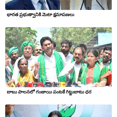
భార‌త ప్ర‌భుత్వానికి మెటా క్షమాపణలు
బాబు పాలనలో గంజాయి పంట‌కే గిట్టుబాటు ధర