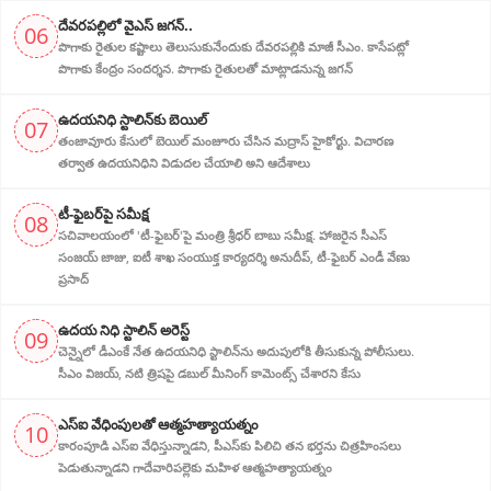
దేవరపల్లిలో వైఎస్ జగన్..
06
పొగాకు రైతుల క‌ష్టాలు తెలుసుకునేందుకు దేవ‌ర‌ప‌ల్లికి మాజీ సీఎం. కాసేపట్లో
పొగాకు కేంద్రం సందర్శన‌. పొగాకు రైతుల‌తో మాట్లాడ‌నున్న జగన్
ఉదయనిధి స్టాలిన్‌కు బెయిల్‌
07
తంజావూరు కేసులో బెయిల్ మంజూరు చేసిన మద్రాస్ హైకోర్టు. విచారణ
తర్వాత ఉదయనిధిని‌ విడుదల చేయాలి అని ఆదేశాలు
​టీ-ఫైబ‌ర్‌పై స‌మీక్ష‌
08
సచివాలయంలో 'టీ-ఫైబర్'పై మంత్రి శ్రీధర్ బాబు సమీక్ష. హాజరైన సీఎస్
సంజయ్ జాజు, ఐటీ శాఖ సంయుక్త కార్యదర్శి అనుదీప్, టీ-ఫైబర్ ఎండీ వేణు
ప్రసాద్
ఉద‌య నిధి స్టాలిన్ అరెస్ట్‌
09
చెన్నైలో డీఎంకే నేత‌ ఉద‌య‌నిధి స్టాలిన్‌ను అదుపులోకి తీసుకున్న పోలీసులు.
సీఎం విజ‌య్‌, న‌టి త్రిష‌పై డబుల్ మీనింగ్ కామెంట్స్ చేశారని కేసు
ఎస్ఐ వేధింపులతో ఆత్మ‌హ‌త్యాయ‌త్నం
10
కారంపూడి ఎస్ఐ వేధిస్తున్నాడ‌ని, పీఎస్‌కు పిలిచి త‌న భ‌ర్త‌ను చిత్ర‌హింస‌లు
పెడుతున్నాడ‌ని గాదేవారిపల్లెకు మ‌హిళ ఆత్మ‌హ‌త్యాయ‌త్నం