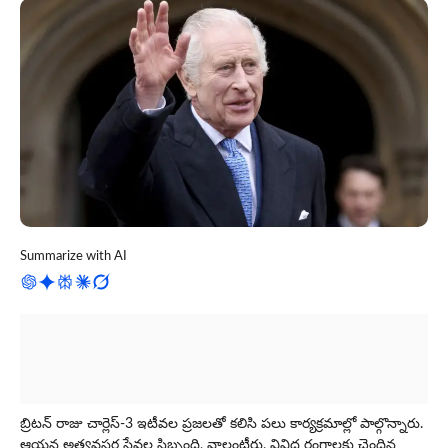
Summarize with AI
బ్రిటన్ రాజు చార్లెస్-3 ఇటీవల ప్రజలతో కలిసి పలు కార్యక్రమాల్లో పాల్గొన్నారు.
ఆయన అత్యవసర సేవల సిబ్బంది, వాలంటీర్లు, వివిధ రంగాలకు చెందిన