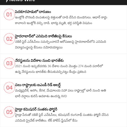
పెదకూరపాడులో దారుణం
01
ఇంట్లోకి చొరబడి దంపతులపై కత్తులతో దాడి చేసిన దుండగులు. ఆధార్ కార్డు
కావాలని ఇంట్లోకి వచ్చి దాడి. భార్య మృతి, భర్త పరిస్థితి విషమం
హైదరాబాద్‌లో ఎనిమిది కాలేజీలపై కేసులు
02
నకిలీ ఫైర్ ఎన్‌ఓసీలు సమర్పించారనే ఆరోపణలపై హైదరాబాద్‌లోని ఎనిమిది
విద్యాసంస్థలపై కేసులు నమోదయ్యాయి
నేరస్థులను విదేశాల నుంచి భారత్‌కు
03
2021 నుంచి ఇప్పటివరకు 36 దేశాల నుంచి మొత్తం 274 మంది పరారీలో
ఉన్న నేరస్థులను భారత్‌కు తీసుకువచ్చినట్లు కేంద్రం ప్రకటన
పలు రాష్ట్రాలకు ఐఎండీ రెడ్ అలర్ట్
04
మధ్యప్రదేశ్, అసోం, కేరళ, మేఘాలయ సహా పలు రాష్ట్రాల్లో భారీ నుంచి అతి
భారీ వర్షాలు కురిసే అవకాశం ఉందన్న IMD
హైడ్రా కమిషనర్ సంతకం ఫోర్జరీ
05
హైడ్రా పేరుతో నకిలీ ఫైర్ ఎన్ఓసీలు, క‌మిష‌న‌ర్ రంగనాథ్ సంతకం ఫోర్జరీ చేసిన
ఎనిమిది ప్రైవేట్ కాలేజీలు. లేక్ పోలీస్ స్టేషన్‌లో కేసు