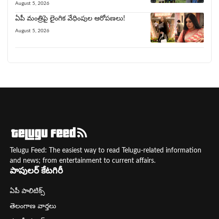
August 5, 2026
ఏపీ మంత్రిపై లైంగిక వేధింపుల ఆరోపణలు!
August 5, 2026
Telugu Feed: The easiest way to read Telugu-related information
and news; from entertainment to current affairs.
పాపులర్ కేటగిరీ
ఏపీ పాలిటిక్స్
తెలంగాణ వార్తలు