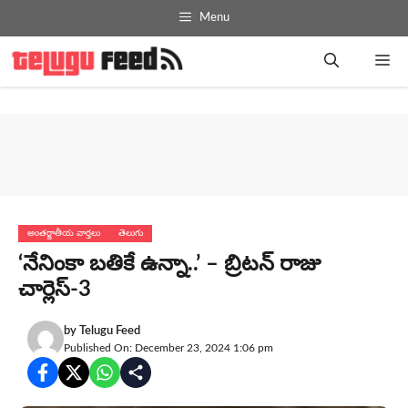
Skip
Menu
to
content
Me
అంతర్జాతీయ వార్తలు
తెలుగు
‘నేనింకా బతికే ఉన్నా..’ – బ్రిటన్ రాజు
చార్లెస్-3
by
Telugu Feed
Published On: December 23, 2024 1:06 pm