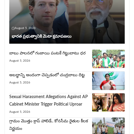
August 5, 2026
భార‌త ప్ర‌భుత్వానికి మెటా క్షమాపణలు
బాబు పాలనలో గంజాయి పంట‌కే గిట్టుబాటు ధర
August 5, 2026
అబద్ధాన్ని అందంగా చెప్పడంలో చంద్రబాబు దిట్ట
August 5, 2026
Sexual Harassment Allegations Against AP
Cabinet Minister Trigger Political Uproar
August 5, 2026
గ్రామం మొత్తం క్రాప్ హాలిడే.. కోనసీమ రైతుల కీలక
నిర్ణయం