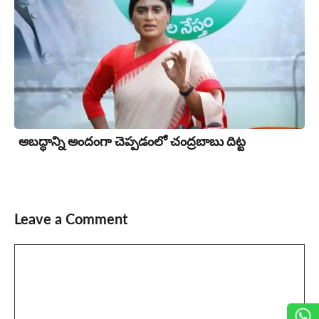
అబద్ధాన్ని అందంగా చెప్పడంలో చంద్రబాబు దిట్ట
Leave a Comment
Comment