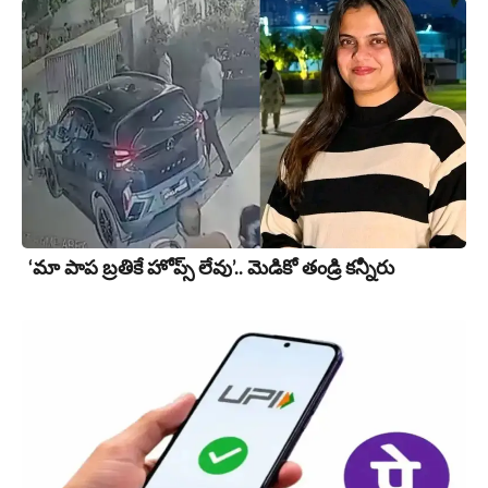
‘మా పాప బ్రతికే హోప్స్ లేవు’.. మెడికో తండ్రి కన్నీరు