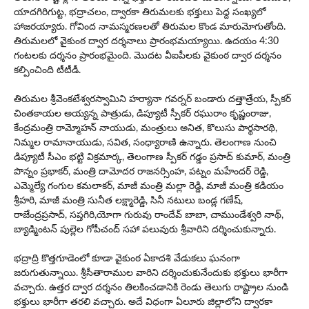
యాదగిరిగుట్ట‌, భద్రాచ‌లం, ద్వారకా తిరుమలకు భక్తులు పెద్ద సంఖ్య‌లో
హాజ‌ర‌య్యారు. గోవింద నామస్మరణలతో తిరుమ‌ల కొండ మారుమోగుతోంది.
తిరుమలలో వైకుంఠ ద్వార దర్శనాలు ప్రారంభమయ్యాయి. ఉదయం 4:30
గంటలకు దర్శనం ప్రారంభమైంది. మొదట వీఐపీలకు వైకుంఠ ద్వార దర్శనం
కల్పించింది టీటీడీ.
తిరుమ‌ల శ్రీ‌వెంక‌టేశ్వ‌ర‌స్వామిని హర్యానా గవర్నర్‌ బండారు దత్తాత్రేయ, స్పీకర్
చింతకాయల అయ్యన్న పాత్రుడు, డిప్యూటీ స్పీకర్ రఘురాం కృష్ణంరాజు,
కేంద్ర‌మంత్రి రామ్మోహన్ నాయుడు, మంత్రులు అనిత, కొలుసు పార్థసారథి,
నిమ్మల రామానాయుడు, సవిత, సంధ్యారాణి ఉన్నారు. తెలంగాణ నుంచి
డిప్యూటీ సీఎం భట్టి విక్రమార్క, తెలంగాణ స్పీకర్ గడ్డం ప్రసాద్ కుమార్, మంత్రి
పొన్నం ప్రభాకర్, మంత్రి దామోదర రాజనర్సింహ, పట్నం మహేందర్ రెడ్డి,
ఎమ్మెల్యే గంగుల కమలాకర్, మాజీ మంత్రి మల్లా రెడ్డి, మాజీ మంత్రి కడియం
శ్రీహరి, మాజీ మంత్రి సునీత లక్ష్మారెడ్డి, సినీ నటులు బండ్ల గణేష్,
రాజేంద్రప్రసాద్, సప్తగిరి,యోగా గురువు రాందేవ్‌ బాబా, చాముండేశ్వరి నాథ్,
బ్యాడ్మింటన్ పుల్లెల గోపీచంద్ సహా పలువురు శ్రీవారిని దర్శించుకున్నారు.
భద్రాద్రి కొత్తగూడెంలో కూడా వైకుంఠ ఏకాదశి వేడుకలు ఘనంగా
జరుగుతున్నాయి. శ్రీ‌సీతారాముల వారిని దర్శించుకునేందుకు భక్తులు భారీగా
వచ్చారు. ఉత్తర ద్వార దర్శనం తిలకించడానికి రెండు తెలుగు రాష్ట్రాల నుండి
భక్తులు భారీగా తరలి వచ్చారు. అదే విధంగా ఏలూరు జిల్లాలోని ద్వారకా