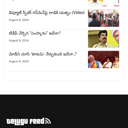
డిప్యూటీ స్పీకర్ గన్‌మెన్‌పై దాడికి య‌త్నం (Video)
August 8, 2026
టీడీపీ నేర్పిన‌ “సంస్కారం” ఇదేనా?
August 8, 2026
మోడీని చూసి ‘కూట‌మి’ నేర్చుకుంది ఇదేనా..?
August 8, 2026