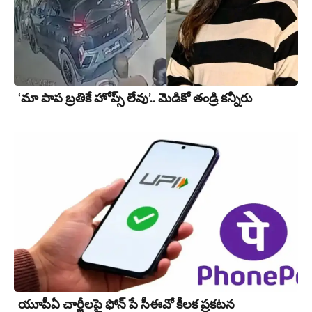
‘మా పాప బ్రతికే హోప్స్ లేవు’.. మెడికో తండ్రి కన్నీరు
యూపీఏ చార్జీల‌పై ఫోన్ పే సీఈవో కీల‌క ప్ర‌క‌ట‌న‌