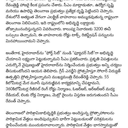
రేవంత్రెడ్డి హాజరై కీలక ప్రసంగం చేశారు. సీఎం మాట్లాడుతూ.. ఉద్యోగ సృష్టి
మరియు ఉపాధిపై తెలంగాణ ప్రభుత్వం ప్రత్యేక దృష్టి పెట్టిందని చెప్పారు.
దేశంలోనే అత్యంత వేగంగా ఎలక్ట్రిక్ వాహనాలు అమ్ముడవుతున్న రాష్ట్రంగా
తెలంగాణ నిలిచిందని, ఇది రాష్ట్రంలోని అభివృద్ధి లక్ష్యాలకు
తోడ్పాటునందిస్తున్నదని వివరించారు. కాలుష్య నివారణకు 3200 ఈవీ
బస్సులు తెచ్చామని, ఈ వాహనాలకు రోడ్డు టాక్స్, రిజిస్ట్రేషన్ పన్నులను
మినహాయించామని చెప్పారు.
అంతేగాక, హైదరాబాద్‌ను “ఫోర్త్ సిటీ” నుండి “ఫ్యూచర్ సిటీ”గా అభివృద్ధి
చేయాలని లక్ష్యంగా పెట్టుకున్నామని సీఎం ప్రకటించారు. ప్రకృతి విపత్తులను
ఎదుర్కొనే నైపుణ్యంతో హైదరాబాద్‌ను నిర్మించేందుకు ప్రభుత్వం అన్ని చర్యలు
తీసుకుంటోందని ఆయన తెలిపారు. గ్రీన్ ఎనర్జీని ప్రోత్సహిస్తూ సోలార్ విద్యుత్
ఉత్పత్తిని ప్రోత్సహిస్తున్నామని ముఖ్య‌మంత్రి రేవంత్‌రెడ్డి చెప్పారు. 55
కిలోమీటర్ల మేర‌ మూసీ పునరుజ్జీవన కార్యక్రమాన్ని చేపట్టామని,
360కిలోమీటర్ల రీజీనల్ రింగ్ రోడ్డు నిర్మాణం, ఓఆర్ఆర్, ఆర్ఆర్‌ఆర్ మధ్య
రేడియల్, లింకు రోడ్ల నిర్మాణం, మెట్రో రైలును విస్తరణ జ‌రుగుతుంద‌ని సీఎం
రేవంత్ చెప్పారు.
తెలంగాణలో పారిశ్రామికాభివృద్ధికి ప్రభుత్వం అందిస్తున్న ప్రోత్సాహాకాలను
పారిశ్రామిక వేత్తలు అందిపుచ్చుకుని భారీగా పెట్టుబడులతో పరిశ్రమలను
స్థాపించేందుకు ముందుకురావాలన్నారు. పారిశ్రామిక వేత్త‌ల భాగస్వామ్యంతో