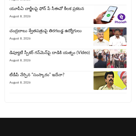
యూపీఏ చార్జీల‌పై ఫోన్ పే సీఈవో కీల‌క ప్ర‌క‌ట‌న‌
August 8, 2026
చంద్రబాబు శ్వేతపత్రంపై తిర‌గ‌బ‌డ్డ ఉద్యోగులు
August 8, 2026
డిప్యూటీ స్పీకర్ గన్‌మెన్‌పై దాడికి య‌త్నం (Video)
August 8, 2026
టీడీపీ నేర్పిన‌ “సంస్కారం” ఇదేనా?
August 8, 2026