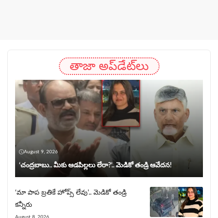
తాజా అప్‌డేట్‌లు
August 9, 2026
‘చంద్రబాబు.. మీకు ఆడపిల్లలు లేరా?’.. మెడికో తండ్రి ఆవేదన!
‘మా పాప బ్రతికే హోప్స్ లేవు’.. మెడికో తండ్రి
కన్నీరు
August 8, 2026