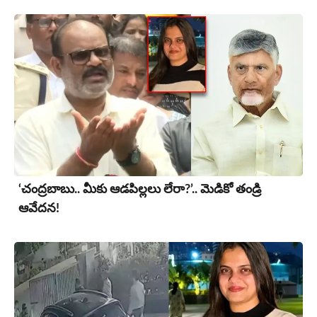
‘చంద్రబాబు.. మీకు ఆడపిల్లలు లేరా?’.. మెడికో తండ్రి
ఆవేదన!