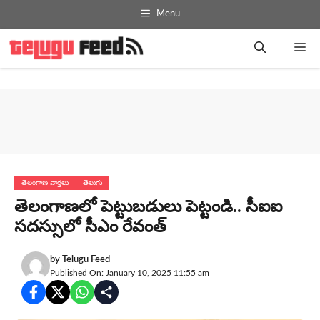
Skip
Menu
to
content
Me
తెలంగాణ వార్తలు
తెలుగు
తెలంగాణ‌లో పెట్టుబ‌డులు పెట్టండి.. సీఐఐ
స‌ద‌స్సులో సీఎం రేవంత్‌
by
Telugu Feed
Published On: January 10, 2025 11:55 am