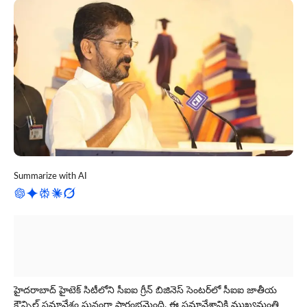
Summarize with AI
హైదరాబాద్ హైటెక్ సిటీలోని సీఐఐ గ్రీన్ బిజినెస్ సెంటర్‌లో సీఐఐ జాతీయ
కౌన్సిల్ సమావేశం ఘనంగా ప్రారంభమైంది. ఈ సమావేశానికి ముఖ్యమంత్రి