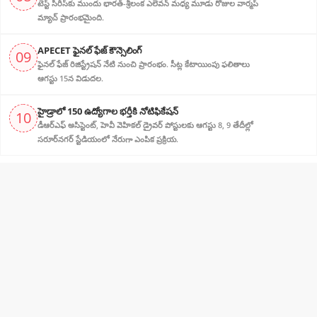
టెస్ట్ సిరీస్‌కు ముందు భారత్-శ్రీలంక ఎలెవన్ మధ్య మూడు రోజుల వార్మప్
మ్యాచ్ ప్రారంభమైంది.
APECET ఫైనల్ ఫేజ్ కౌన్సెలింగ్
09
ఫైనల్ ఫేజ్ రిజిస్ట్రేషన్ నేటి నుంచి ప్రారంభం. సీట్ల కేటాయింపు ఫలితాలు
ఆగస్టు 15న విడుదల.
హైడ్రాలో 150 ఉద్యోగాల భర్తీకి నోటిఫికేషన్
10
డీఆర్‌ఎఫ్ అసిస్టెంట్, హెవీ వెహికల్ డ్రైవర్ పోస్టులకు ఆగస్టు 8, 9 తేదీల్లో
సరూర్‌నగర్ స్టేడియంలో నేరుగా ఎంపిక ప్రక్రియ.