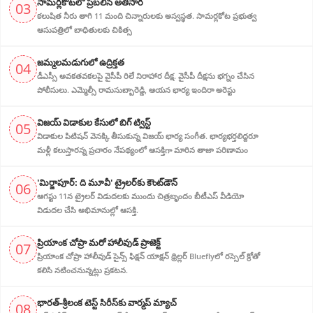
సామర్లకోటలో ప్రబలిన అతిసార
03
కలుషిత నీరు తాగి 11 మంది చిన్నారులకు అస్వస్థత. సామర్లకోట ప్రభుత్వ
ఆసుపత్రిలో బాధితులకు చికిత్స
జ‌మ్మ‌ల‌మ‌డుగులో ఉద్రిక్త‌త‌
04
డీఎస్సీ అవ‌క‌త‌వ‌క‌ల‌పై వైసీపీ రిలే నిరాహార‌ దీక్ష‌. వైసీపీ దీక్ష‌ను భ‌గ్నం చేసిన
పోలీసులు. ఎమ్మెల్సీ రామసుబ్బారెడ్డి, ఆయ‌న‌ భార్య ఇందిరా అరెస్టు
విజ‌య్ విడాకుల కేసులో బిగ్ ట్విస్ట్‌
05
విడాకుల‌ పిటిషన్ వెన‌క్కి తీసుకున్న విజ‌య్ భార్య‌ సంగీత. భార్య‌భ‌ర్త‌లిద్ద‌రూ
మళ్లీ కలుస్తారన్న ప్రచారం నేపథ్యంలో ఆస‌క్తిగా మారిన తాజా పరిణామం
'మిర్జాపూర్: ది మూవీ' ట్రైలర్‌కు కౌంట్‌డౌన్
06
ఆగస్టు 11న ట్రైలర్ విడుదలకు ముందు చిత్రబృందం బీటీఎస్ వీడియో
విడుదల చేసి అభిమానుల్లో ఆసక్తి.
ప్రియాంక చోప్రా మరో హాలీవుడ్ ప్రాజెక్ట్
07
ప్రియాంక చోప్రా హాలీవుడ్ సైన్స్ ఫిక్షన్ యాక్షన్ థ్రిల్లర్ Blueflyలో రస్సెల్ క్రోతో
కలిసి నటించనున్నట్లు ప్రకటన.
భారత్-శ్రీలంక టెస్ట్ సిరీస్‌కు వార్మప్ మ్యాచ్
08