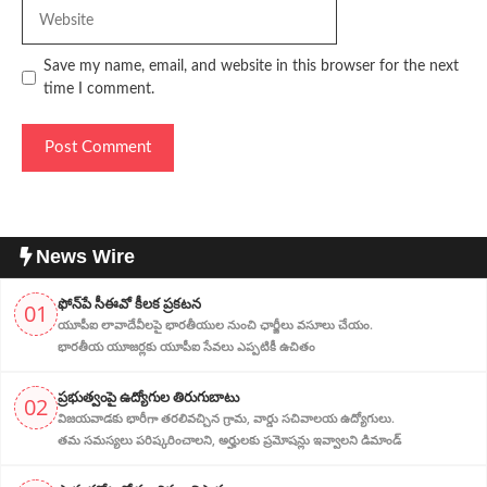
Website
Save my name, email, and website in this browser for the next
time I comment.
News Wire
ఫోన్‌పే సీఈవో కీలక ప్రకటన
01
యూపీఐ లావాదేవీలపై భారతీయుల నుంచి ఛార్జీలు వసూలు చేయం.
భారతీయ యూజర్లకు యూపీఐ సేవలు ఎప్పటికీ ఉచితం
ప్ర‌భుత్వంపై ఉద్యోగుల తిరుగుబాటు
02
విజయవాడకు భారీగా తరలివచ్చిన గ్రామ‌, వార్డు సచివాలయ ఉద్యోగులు.
తమ సమస్యలు పరిష్కరించాలని, అర్హుల‌కు ప్రమోషన్లు ఇవ్వాలని డిమాండ్