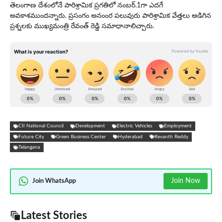
తెలంగాణ దేశంలోనే పారిశ్రామిక ప్రగతిలో నంబర్.1గా ఎదగే
అవకాశముందన్నారు. ప్ర‌సంగం అనంంర పలువురు పారిశ్రామిక వేత్తలు అడిగిన
ప్రశ్నలకు ముఖ్య‌మంత్రి రేవంత్ రెడ్డి సమాధానాలిచ్చారు.
CII National Council
Development
Electric Vehicles
Employment
Future City
Green Business Center
Hyderabad
Revanth Reddy
Telangana
Join Now
Join WhatsApp
Latest Stories