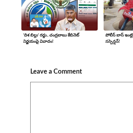
‘దిశ బిల్లు’ రద్దు.. చంద్ర‌బాబు కేబినెట్
పోలీస్ బాస్ ఇంట్లో
నిర్ణయంపై వివాదం!
సస్పెన్షన్!
Leave a Comment
Comment