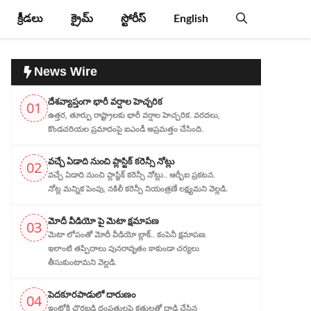
క్రీడలు
క్రైమ్
స్టోరీస్
English
News Wire
దేశవ్యాప్తంగా భారీ వర్షాల హెచ్చరిక
01
ఉత్తర, తూర్పు రాష్ట్రాలకు భారీ వర్షాల హెచ్చరిక. వరదలు,
కొండచరియల ప్రమాదంపై ఐఎండీ అప్రమత్తం చేసింది.
వచ్చే ఏడాది నుంచి ప్లాస్టిక్ కరెన్సీ నోట్లు
02
వచ్చే ఏడాది నుంచి ప్లాస్టిక్ కరెన్సీ నోట్లు.. ఆర్బీఐ ప్రకటన.
నోట్ల మన్నిక పెంపు, నకిలీ కరెన్సీ నియంత్రణే లక్ష్యమని వెల్లడి.
మోదీ వీడియో పై మెటా క్షమాపణ
03
మెటా లోపంతో మోదీ వీడియో బ్లాక్.. కంపెనీ క్షమాపణ.
ఇలాంటి తప్పిదాలు పునరావృతం కాకుండా చర్యలు
తీసుకుంటామని వెల్లడి.
పెదకూరపాడులో దారుణం
04
ఇంట్లోకి చొరబడి దంపతులపై కత్తులతో దాడి చేసిన