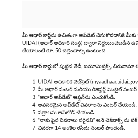
మీ ఆధార్ కార్డ్‌ను ఉచితంగా అప్‌డేట్ చేసుకోవడానికి మ
UIDAI (ఆధార్ అధికారి సంస్థ) ద్వారా నిర్ణయించబడిన ఉచి
చేయాలంటే రూ. 50 చెల్లించాల్సి ఉంటుంది.
మీ ఆధార్ కార్డులో పుట్టిన తేదీ, బయోమెట్రిక్స్, చిరునా
UIDAI అధికారిక వెబ్‌సైట్ (myaadhaar.uidai.gov.
మీ ఆధార్ నంబర్ మరియు రిజిస్టర్డ్ మొబైల్ నంబర
“ఆధార్ అప్‌డేట్” ఆప్షన్‌ను ఎంచుకోండి.
అవసరమైన అప్‌డేట్ వివరాలను ఎంటర్ చేయండి.
పత్రాలను అప్‌లోడ్ చేయండి.
“నాకు పైన వివరాలు సరైనవి” అనే చెక్‌బాక్స్‌ ను టిక
చివరగా 14 అంకెల రసీదు నంబర్ పొందండి.