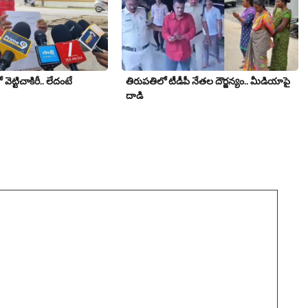
 వెట్టిచాకిరీ.. లేదంటే
తిరుప‌తిలో టీడీపీ నేత‌ల‌ దౌర్జన్యం.. మీడియాపై
దాడి