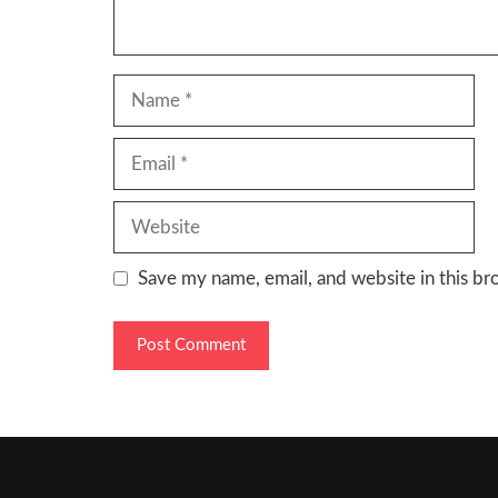
Name
Email
Website
Save my name, email, and website in this br